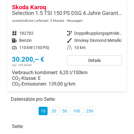
Skoda Karoq
Selection 1.5 TSI 150 PS DSG 4 Jahre Garantie-Anhängerkupplung-Keyless Start-AppleCarPlay-AndroidAuto-Sunset-Tempomat-2-Zonen-Klima-16''Alu
unverbindliche Lieferzeit:
5 Monate
Neuwagen
Fahrzeugnr.
182702
Getriebe
Doppelkupplungsgetriebe (DSG)
Kraftstoff
Benzin
Außenfarbe
Smokey Diomond Metallic
Leistung
110 kW (150 PS)
Kilometerstand
10 km
30.200,– €
Details
incl. 19% MwSt.
Verbrauch kombiniert:
6,20 l/100km
CO
-Klasse:
E
2
CO
-Emissionen:
139,00 g/km
2
Datensätze pro Seite:
10
20
50
100
250
Seite: