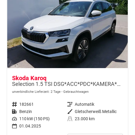
Skoda Karoq
Selection 1.5 TSI DSG*ACC*PDC*KAMERA*TEMPOMAT*LED*SMARTLINK*KLIMA*RADIO*17-ZOLL
unverbindliche Lieferzeit:
2 Tage
Gebrauchtwagen
Fahrzeugnr.
182661
Getriebe
Automatik
Kraftstoff
Benzin
Außenfarbe
Gletscherweiß Metallic
Leistung
110 kW (150 PS)
Kilometerstand
23.000 km
01.04.2025