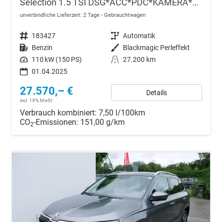
Selection 1.5 TSI DSG*ACC*PDC*KAMERA*TEMPOMAT*LED*SMARTLINK*KLIMA*RADIO*17-ZOLL
unverbindliche Lieferzeit:
2 Tage
Gebrauchtwagen
Fahrzeugnr.
183427
Getriebe
Automatik
Kraftstoff
Benzin
Außenfarbe
Blackmagic Perleffekt
Leistung
110 kW (150 PS)
Kilometerstand
27.200 km
01.04.2025
27.570,– €
Details
incl. 19% MwSt.
Verbrauch kombiniert:
7,50 l/100km
CO
-Emissionen:
151,00 g/km
2