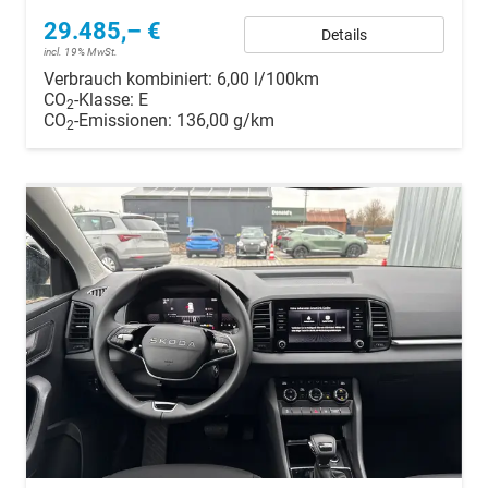
29.485,– €
Details
incl. 19% MwSt.
Verbrauch kombiniert:
6,00 l/100km
CO
-Klasse:
E
2
CO
-Emissionen:
136,00 g/km
2