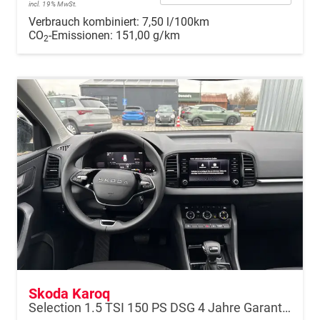
incl. 19% MwSt.
Verbrauch kombiniert:
7,50 l/100km
CO
-Emissionen:
151,00 g/km
2
Skoda Karoq
Selection 1.5 TSI 150 PS DSG 4 Jahre Garantie-Keyless Start-AppleCarPlay-AndroidAuto-Sunset-Tempomat-2-Zonen-Klima-16''Alu