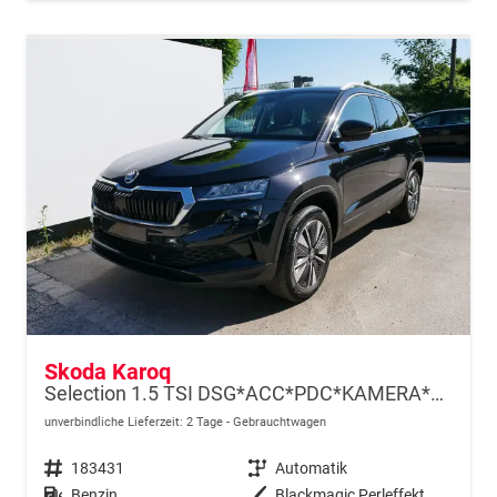
Skoda Karoq
Selection 1.5 TSI DSG*ACC*PDC*KAMERA*TEMPOMAT*LED*SMARTLINK*KLIMA*RADIO*17-ZOLL
unverbindliche Lieferzeit:
2 Tage
Gebrauchtwagen
Fahrzeugnr.
183431
Getriebe
Automatik
Kraftstoff
Benzin
Außenfarbe
Blackmagic Perleffekt