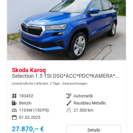
Skoda Karoq
Selection 1.5 TSI DSG*ACC*PDC*KAMERA*TEMPOMAT*LED*SMARTLINK*KLIMA*RADIO*17-ZOLL
unverbindliche Lieferzeit:
2 Tage
Gebrauchtwagen
Fahrzeugnr.
183432
Getriebe
Automatik
Kraftstoff
Benzin
Außenfarbe
Raceblau Metallic
Leistung
110 kW (150 PS)
Kilometerstand
21.300 km
01.02.2025
27.870,– €
Details