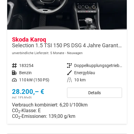
Skoda Karoq
Selection 1.5 TSI 150 PS DSG 4 Jahre Garantie-Keyless Start-AppleCarPlay-AndroidAuto-Sunset-Tempomat-2-Zonen-Klima-16''Alu
unverbindliche Lieferzeit:
5 Monate
Neuwagen
Fahrzeugnr.
183254
Getriebe
Doppelkupplungsgetriebe (DSG)
Kraftstoff
Benzin
Außenfarbe
Energyblau
Leistung
110 kW (150 PS)
Kilometerstand
10 km
28.200,– €
Details
incl. 19% MwSt.
Verbrauch kombiniert:
6,20 l/100km
CO
-Klasse:
E
2
CO
-Emissionen:
139,00 g/km
2