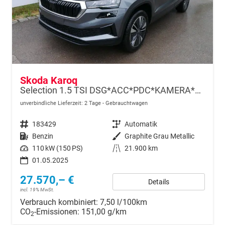
Skoda Karoq
Selection 1.5 TSI DSG*ACC*PDC*KAMERA*TEMPOMAT*LED*SMARTLINK*KLIMA*RADIO*17-ZOLL
unverbindliche Lieferzeit:
2 Tage
Gebrauchtwagen
Fahrzeugnr.
183429
Getriebe
Automatik
Kraftstoff
Benzin
Außenfarbe
Graphite Grau Metallic
Leistung
110 kW (150 PS)
Kilometerstand
21.900 km
01.05.2025
27.570,– €
Details
incl. 19% MwSt.
Verbrauch kombiniert:
7,50 l/100km
CO
-Emissionen:
151,00 g/km
2