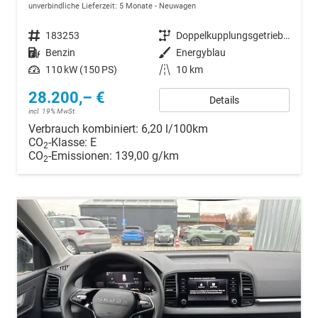
unverbindliche Lieferzeit:
5 Monate
Neuwagen
Fahrzeugnr.
183253
Getriebe
Doppelkupplungsgetriebe (DSG)
Kraftstoff
Benzin
Außenfarbe
Energyblau
Leistung
110 kW (150 PS)
Kilometerstand
10 km
28.200,– €
Details
incl. 19% MwSt.
Verbrauch kombiniert:
6,20 l/100km
CO
-Klasse:
E
2
CO
-Emissionen:
139,00 g/km
2