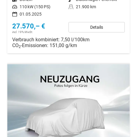
Leistung
110 kW (150 PS)
Kilometerstand
21.900 km
01.05.2025
27.570,– €
Details
incl. 19% MwSt.
Verbrauch kombiniert:
7,50 l/100km
CO
-Emissionen:
151,00 g/km
2