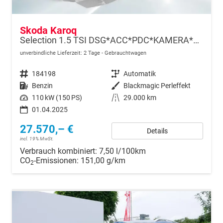
Skoda Karoq
Selection 1.5 TSI DSG*ACC*PDC*KAMERA*TEMPOMAT*LED*SMARTLINK*KLIMA*RADIO*17-ZOLL
unverbindliche Lieferzeit:
2 Tage
Gebrauchtwagen
Fahrzeugnr.
184198
Getriebe
Automatik
Kraftstoff
Benzin
Außenfarbe
Blackmagic Perleffekt
Leistung
110 kW (150 PS)
Kilometerstand
29.000 km
01.04.2025
27.570,– €
Details
incl. 19% MwSt.
Verbrauch kombiniert:
7,50 l/100km
CO
-Emissionen:
151,00 g/km
2