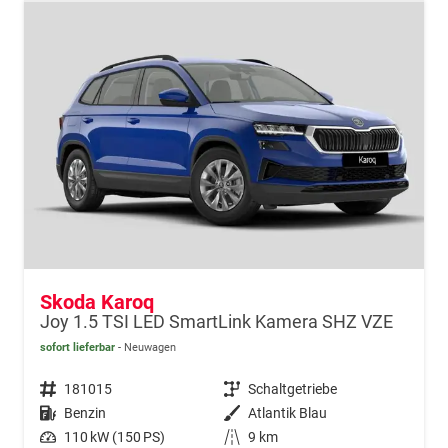
Skoda Karoq
Joy 1.5 TSI LED SmartLink Kamera SHZ VZE
sofort lieferbar
Neuwagen
Fahrzeugnr.
181015
Getriebe
Schaltgetriebe
Kraftstoff
Benzin
Außenfarbe
Atlantik Blau
Leistung
110 kW (150 PS)
Kilometerstand
9 km