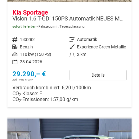
Kia Sportage
Vision 1.6 T-GDi 150PS Automatik NEUES MODELL MY26 FACELIFT Sitzheizung Lenkradheizung Klimaautomatik Navi Bluetooth Touchscreen Apple CarPlay Android Auto PDC v+h 17"LM Rückf.Kamera ACC 2x Keyless
sofort lieferbar
Fahrzeug mit Tageszulassung
Fahrzeugnr.
183282
Getriebe
Automatik
Kraftstoff
Benzin
Außenfarbe
Experience Green Metallic
Leistung
110 kW (150 PS)
Kilometerstand
2 km
28.04.2026
29.290,– €
Details
incl. 19% MwSt.
Verbrauch kombiniert:
6,20 l/100km
CO
-Klasse:
F
2
CO
-Emissionen:
157,00 g/km
2