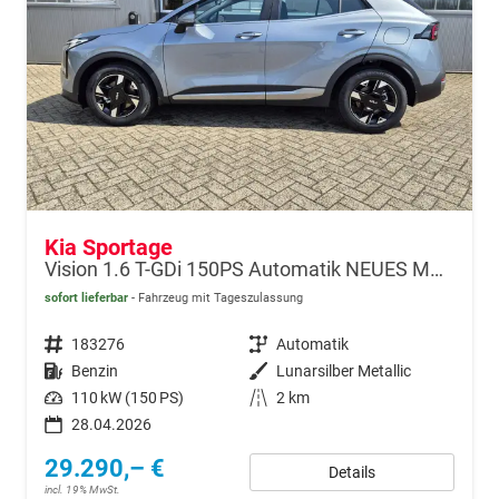
Kia Sportage
Vision 1.6 T-GDi 150PS Automatik NEUES MODELL MY26 FACELIFT Sitzheizung Lenkradheizung Klimaautomatik Navi Bluetooth Touchscreen Apple CarPlay Android Auto PDC v+h 17"LM Rückf.Kamera ACC 2x Keyless
sofort lieferbar
Fahrzeug mit Tageszulassung
Fahrzeugnr.
183276
Getriebe
Automatik
Kraftstoff
Benzin
Außenfarbe
Lunarsilber Metallic
Leistung
110 kW (150 PS)
Kilometerstand
2 km
28.04.2026
29.290,– €
Details
incl. 19% MwSt.