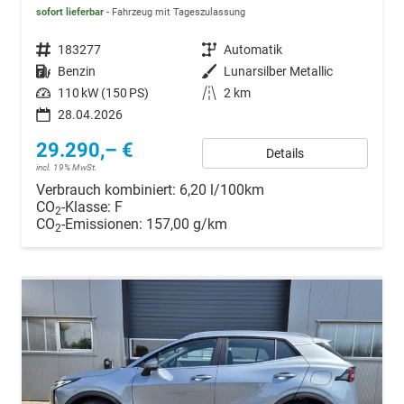
sofort lieferbar
Fahrzeug mit Tageszulassung
Fahrzeugnr.
183277
Getriebe
Automatik
Kraftstoff
Benzin
Außenfarbe
Lunarsilber Metallic
Leistung
110 kW (150 PS)
Kilometerstand
2 km
28.04.2026
29.290,– €
Details
incl. 19% MwSt.
Verbrauch kombiniert:
6,20 l/100km
CO
-Klasse:
F
2
CO
-Emissionen:
157,00 g/km
2