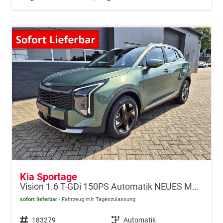
Kia Sportage
Vision 1.6 T-GDi 150PS Automatik NEUES MODELL MY26 FACELIFT Sitzheizung Lenkradheizung Klimaautomatik Navi Bluetooth Touchscreen Apple CarPlay Android Auto PDC v+h 17"LM Rückf.Kamera ACC 2x Keyless
sofort lieferbar
Fahrzeug mit Tageszulassung
Fahrzeugnr.
183279
Getriebe
Automatik