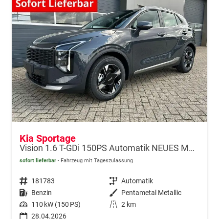
Kia Sportage
Vision 1.6 T-GDi 150PS Automatik NEUES MODELL MY26 FACELIFT Sitzheizung Lenkradheizung Klimaautomatik Navi Bluetooth Touchscreen Apple CarPlay Android Auto PDC v+h 17"LM Rückf.Kamera ACC 2x Keyless
sofort lieferbar
Fahrzeug mit Tageszulassung
Fahrzeugnr.
181783
Getriebe
Automatik
Kraftstoff
Benzin
Außenfarbe
Pentametal Metallic
Leistung
110 kW (150 PS)
Kilometerstand
2 km
28.04.2026