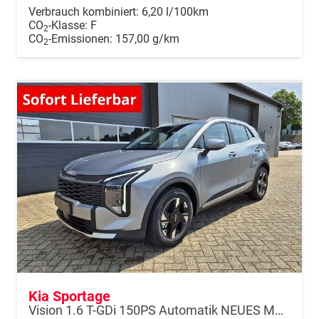
Verbrauch kombiniert:
6,20 l/100km
CO
-Klasse:
F
2
CO
-Emissionen:
157,00 g/km
2
Kia Sportage
Vision 1.6 T-GDi 150PS Automatik NEUES MODELL MY26 FACELIFT Sitzheizung Lenkradheizung Klimaautomatik Navi Bluetooth Touchscreen Apple CarPlay Android Auto PDC v+h 17"LM Rückf.Kamera ACC 2x Keyless