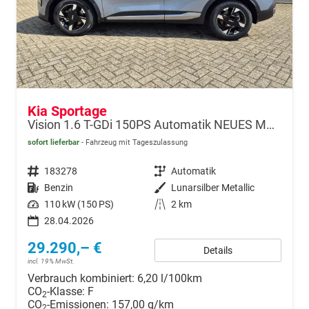
Kia Sportage
Vision 1.6 T-GDi 150PS Automatik NEUES MODELL MY26 FACELIFT Sitzheizung Lenkradheizung Klimaautomatik Navi Bluetooth Touchscreen Apple CarPlay Android Auto PDC v+h 17"LM Rückf.Kamera ACC 2x Keyless
sofort lieferbar
Fahrzeug mit Tageszulassung
Fahrzeugnr.
183278
Getriebe
Automatik
Kraftstoff
Benzin
Außenfarbe
Lunarsilber Metallic
Leistung
110 kW (150 PS)
Kilometerstand
2 km
28.04.2026
29.290,– €
Details
incl. 19% MwSt.
Verbrauch kombiniert:
6,20 l/100km
CO
-Klasse:
F
2
CO
-Emissionen:
157,00 g/km
2