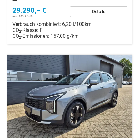
29.290,– €
Details
incl. 19% MwSt.
Verbrauch kombiniert:
6,20 l/100km
CO
-Klasse:
F
2
CO
-Emissionen:
157,00 g/km
2