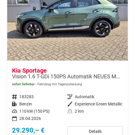
Kia Sportage
Vision 1.6 T-GDi 150PS Automatik NEUES MODELL MY26 FACELIFT Sitzheizung Lenkradheizung Klimaautomatik Navi Bluetooth Touchscreen Apple CarPlay Android Auto PDC v+h 17"LM Rückf.Kamera ACC 2x Keyless
sofort lieferbar
Fahrzeug mit Tageszulassung
Fahrzeugnr.
183283
Getriebe
Automatik
Kraftstoff
Benzin
Außenfarbe
Experience Green Metallic
Leistung
110 kW (150 PS)
Kilometerstand
2 km
28.04.2026
29.290,– €
Details