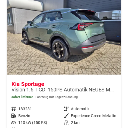
Kia Sportage
Vision 1.6 T-GDi 150PS Automatik NEUES MODELL MY26 FACELIFT Sitzheizung Lenkradheizung Klimaautomatik Navi Bluetooth Touchscreen Apple CarPlay Android Auto PDC v+h 17"LM Rückf.Kamera ACC 2x Keyless
sofort lieferbar
Fahrzeug mit Tageszulassung
Fahrzeugnr.
183281
Getriebe
Automatik
Kraftstoff
Benzin
Außenfarbe
Experience Green Metallic
Leistung
110 kW (150 PS)
Kilometerstand
2 km