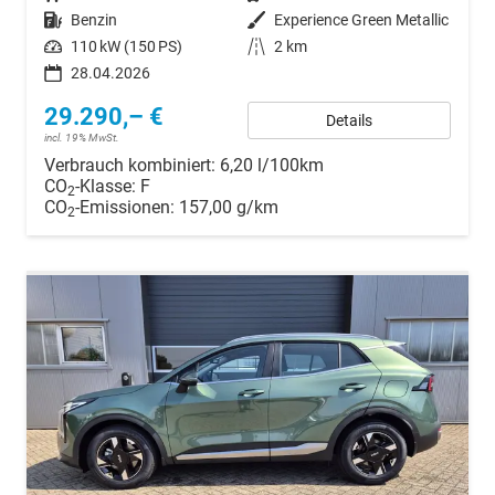
Kraftstoff
Benzin
Außenfarbe
Experience Green Metallic
Leistung
110 kW (150 PS)
Kilometerstand
2 km
28.04.2026
29.290,– €
Details
incl. 19% MwSt.
Verbrauch kombiniert:
6,20 l/100km
CO
-Klasse:
F
2
CO
-Emissionen:
157,00 g/km
2