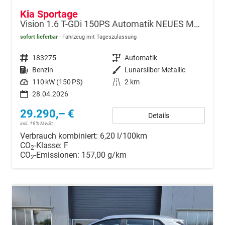
Kia Sportage
Vision 1.6 T-GDi 150PS Automatik NEUES MODELL MY26 FACELIFT Sitzheizung Lenkradheizung Klimaautomatik Navi Bluetooth Touchscreen Apple CarPlay Android Auto PDC v+h 17"LM Rückf.Kamera ACC 2x Keyless
sofort lieferbar
Fahrzeug mit Tageszulassung
Fahrzeugnr.
183275
Getriebe
Automatik
Kraftstoff
Benzin
Außenfarbe
Lunarsilber Metallic
Leistung
110 kW (150 PS)
Kilometerstand
2 km
28.04.2026
29.290,– €
Details
incl. 19% MwSt.
Verbrauch kombiniert:
6,20 l/100km
CO
-Klasse:
F
2
CO
-Emissionen:
157,00 g/km
2