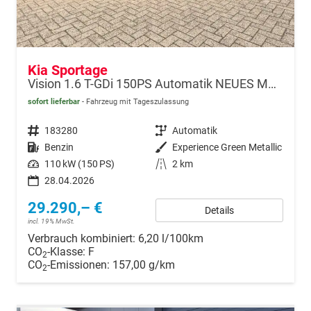
Kia Sportage
Vision 1.6 T-GDi 150PS Automatik NEUES MODELL MY26 FACELIFT Sitzheizung Lenkradheizung Klimaautomatik Navi Bluetooth Touchscreen Apple CarPlay Android Auto PDC v+h 17"LM Rückf.Kamera ACC 2x Keyless
sofort lieferbar
Fahrzeug mit Tageszulassung
Fahrzeugnr.
183280
Getriebe
Automatik
Kraftstoff
Benzin
Außenfarbe
Experience Green Metallic
Leistung
110 kW (150 PS)
Kilometerstand
2 km
28.04.2026
29.290,– €
Details
incl. 19% MwSt.
Verbrauch kombiniert:
6,20 l/100km
CO
-Klasse:
F
2
CO
-Emissionen:
157,00 g/km
2