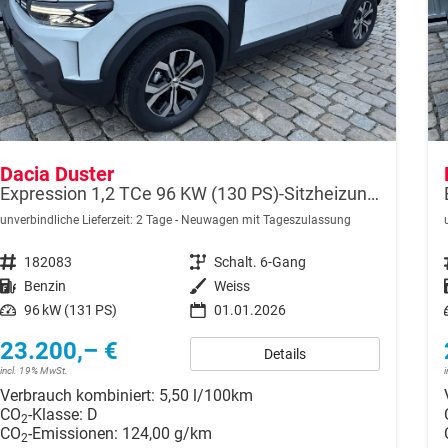
Dacia Duster
Expression 1,2 TCe 96 KW (130 PS)-Sitzheizung-Rückfahrkamera-AppleCarplay-Sofort
unverbindliche Lieferzeit:
2 Tage
Neuwagen mit Tageszulassung
Fahrzeugnr.
182083
Getriebe
Schalt. 6-Gang
Kraftstoff
Benzin
Außenfarbe
Weiss
Leistung
96 kW (131 PS)
01.01.2026
23.200,– €
Details
incl. 19% MwSt.
Verbrauch kombiniert:
5,50 l/100km
CO
-Klasse:
D
2
CO
-Emissionen:
124,00 g/km
2