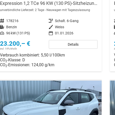
Expression 1,2 TCe 96 KW (130 PS)-Sitzheizung-Rückfahrkamera-AppleCarplay-Sofort
unverbindliche Lieferzeit:
2 Tage
Neuwagen mit Tageszulassung
Fahrzeugnr.
178216
Getriebe
Schalt. 6-Gang
Kraftstoff
Benzin
Außenfarbe
Weiss
Leistung
96 kW (131 PS)
01.01.2026
23.200,– €
Details
incl. 19% MwSt.
Verbrauch kombiniert:
5,50 l/100km
CO
-Klasse:
D
2
CO
-Emissionen:
124,00 g/km
2