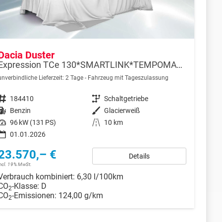
Dacia Duster
Expression TCe 130*SMARTLINK*TEMPOMAT*LED*PDC-KAMERA*SHZ*KLIMA*17-ZOLL
unverbindliche Lieferzeit:
2 Tage
Fahrzeug mit Tageszulassung
Fahrzeugnr.
184410
Getriebe
Schaltgetriebe
Kraftstoff
Benzin
Außenfarbe
Glacierweiß
Leistung
96 kW (131 PS)
Kilometerstand
10 km
01.01.2026
23.570,– €
Details
incl. 19% MwSt.
Verbrauch kombiniert:
6,30 l/100km
CO
-Klasse:
D
2
CO
-Emissionen:
124,00 g/km
2