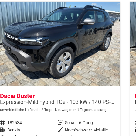
Dacia Duster
Expression-Mild hybrid TCe - 103 kW / 140 PS-6 Gang-AHK abn.-NAVI-USB-DAB+-WINTERPAKET-PDC& Rückfahrkamera-Tempomat-LED-ALU 17" sofort
unverbindliche Lieferzeit:
2 Tage
Neuwagen mit Tageszulassung
Fahrzeugnr.
182534
Getriebe
Schalt. 6-Gang
Kraftstoff
Benzin
Außenfarbe
Nacréschwarz Metallic