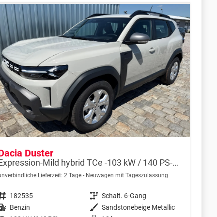
Dacia Duster
Expression-Mild hybrid TCe -103 kW / 140 PS-6 Gang-AHK abn.-NAVI-USB-DAB+-WINTERPAKET-PDC&Rückfahrkamera-Tempomat-LED-ALU 17"-sofort
unverbindliche Lieferzeit:
2 Tage
Neuwagen mit Tageszulassung
Fahrzeugnr.
182535
Getriebe
Schalt. 6-Gang
Kraftstoff
Benzin
Außenfarbe
Sandstonebeige Metallic