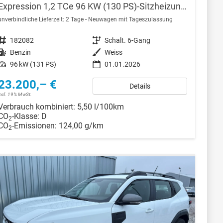
Expression 1,2 TCe 96 KW (130 PS)-Sitzheizung-Rückfahrkamera-AppleCarplay-Sofort
unverbindliche Lieferzeit:
2 Tage
Neuwagen mit Tageszulassung
Fahrzeugnr.
182082
Getriebe
Schalt. 6-Gang
Kraftstoff
Benzin
Außenfarbe
Weiss
Leistung
96 kW (131 PS)
01.01.2026
23.200,– €
Details
incl. 19% MwSt.
Verbrauch kombiniert:
5,50 l/100km
CO
-Klasse:
D
2
CO
-Emissionen:
124,00 g/km
2