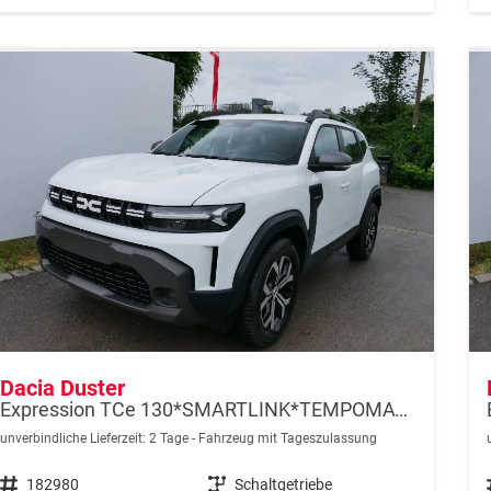
Dacia Duster
Expression TCe 130*SMARTLINK*TEMPOMAT*LED*PDC-KAMERA*SHZ*KLIMA*17-ZOLL
unverbindliche Lieferzeit:
2 Tage
Fahrzeug mit Tageszulassung
Fahrzeugnr.
182980
Getriebe
Schaltgetriebe