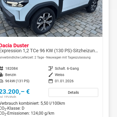
Dacia Duster
Expression 1,2 TCe 96 KW (130 PS)-Sitzheizung-Rückfahrkamera-AppleCarplay-Sofort
unverbindliche Lieferzeit:
2 Tage
Neuwagen mit Tageszulassung
Fahrzeugnr.
182084
Getriebe
Schalt. 6-Gang
Kraftstoff
Benzin
Außenfarbe
Weiss
Leistung
96 kW (131 PS)
01.01.2026
23.200,– €
Details
incl. 19% MwSt.
Verbrauch kombiniert:
5,50 l/100km
CO
-Klasse:
D
2
CO
-Emissionen:
124,00 g/km
2