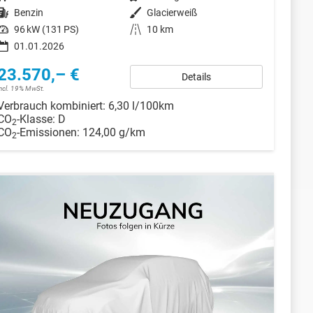
Kraftstoff
Benzin
Außenfarbe
Glacierweiß
Leistung
96 kW (131 PS)
Kilometerstand
10 km
01.01.2026
23.570,– €
Details
incl. 19% MwSt.
Verbrauch kombiniert:
6,30 l/100km
CO
-Klasse:
D
2
CO
-Emissionen:
124,00 g/km
2