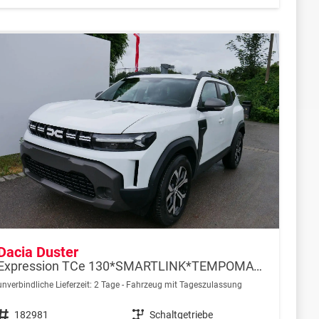
Dacia Duster
Expression TCe 130*SMARTLINK*TEMPOMAT*LED*PDC-KAMERA*SHZ*KLIMA*17-ZOLL
unverbindliche Lieferzeit:
2 Tage
Fahrzeug mit Tageszulassung
Fahrzeugnr.
182981
Getriebe
Schaltgetriebe