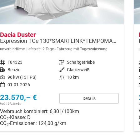
Dacia Duster
Expression TCe 130*SMARTLINK*TEMPOMAT*LED*PDC-KAMERA*SHZ*KLIMA*17-ZOLL
unverbindliche Lieferzeit:
2 Tage
Fahrzeug mit Tageszulassung
Fahrzeugnr.
184323
Getriebe
Schaltgetriebe
Kraftstoff
Benzin
Außenfarbe
Glacierweiß
Leistung
96 kW (131 PS)
Kilometerstand
10 km
01.01.2026
23.570,– €
Details
incl. 19% MwSt.
Verbrauch kombiniert:
6,30 l/100km
CO
-Klasse:
D
2
CO
-Emissionen:
124,00 g/km
2