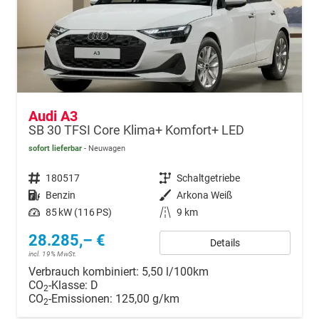
Audi A3
SB 30 TFSI Core Klima+ Komfort+ LED
sofort lieferbar
Neuwagen
Fahrzeugnr.
180517
Getriebe
Schaltgetriebe
Kraftstoff
Benzin
Außenfarbe
Arkona Weiß
Leistung
85 kW (116 PS)
Kilometerstand
9 km
28.285,– €
Details
incl. 19% MwSt.
Verbrauch kombiniert:
5,50 l/100km
CO
-Klasse:
D
2
CO
-Emissionen:
125,00 g/km
2