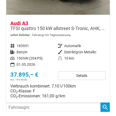
Audi A3
TFSI quattro 150 kW allstreet S-Tronic, AHK, Navi, 18-Zoll, 5-J. Garantie
sofort lieferbar
Fahrzeug mit Tageszulassung
Fahrzeugnr.
183951
Getriebe
Automatik
Kraftstoff
Benzin
Außenfarbe
Distriktgrün Metallic
Leistung
150 kW (204 PS)
Kilometerstand
10 km
01.05.2026
37.895,– €
Details
incl. 19% MwSt.
Verbrauch kombiniert:
7,10 l/100km
CO
-Klasse:
F
2
CO
-Emissionen:
161,00 g/km
2
Fahrzeugnr.