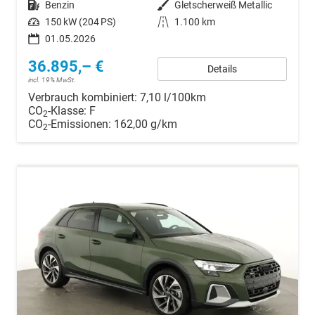
Kraftstoff
Benzin
Außenfarbe
Gletscherweiß Metallic
Leistung
150 kW (204 PS)
Kilometerstand
1.100 km
01.05.2026
36.895,– €
Details
incl. 19% MwSt.
Verbrauch kombiniert:
7,10 l/100km
CO
-Klasse:
F
2
CO
-Emissionen:
162,00 g/km
2