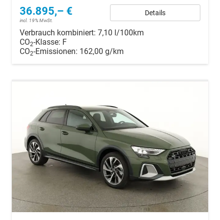
36.895,– €
Details
incl. 19% MwSt.
Verbrauch kombiniert:
7,10 l/100km
CO
-Klasse:
F
2
CO
-Emissionen:
162,00 g/km
2