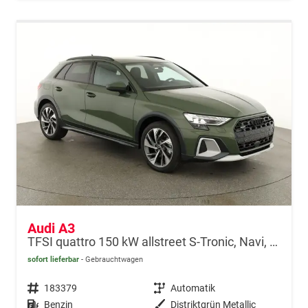
Audi A3
TFSI quattro 150 kW allstreet S-Tronic, Navi, 18-Zoll, 5-J. Garantie
sofort lieferbar
Gebrauchtwagen
Fahrzeugnr.
183379
Getriebe
Automatik
Kraftstoff
Benzin
Außenfarbe
Distriktgrün Metallic