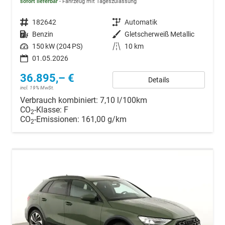
sofort lieferbar
Fahrzeug mit Tageszulassung
Fahrzeugnr.
182642
Getriebe
Automatik
Kraftstoff
Benzin
Außenfarbe
Gletscherweiß Metallic
Leistung
150 kW (204 PS)
Kilometerstand
10 km
01.05.2026
36.895,– €
Details
incl. 19% MwSt.
Verbrauch kombiniert:
7,10 l/100km
CO
-Klasse:
F
2
CO
-Emissionen:
161,00 g/km
2