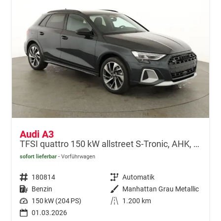
Audi A3
TFSI quattro 150 kW allstreet S-Tronic, AHK, Navi, 18-Zoll, 5-J. Garantie
sofort lieferbar
Vorführwagen
Fahrzeugnr.
180814
Getriebe
Automatik
Kraftstoff
Benzin
Außenfarbe
Manhattan Grau Metallic
Leistung
150 kW (204 PS)
Kilometerstand
1.200 km
01.03.2026