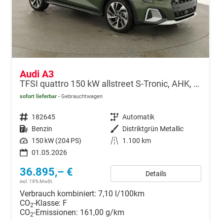
Audi A3
TFSI quattro 150 kW allstreet S-Tronic, AHK, Navi, 18-Zoll, 5-J. Garantie
sofort lieferbar
Gebrauchtwagen
Fahrzeugnr.
182645
Getriebe
Automatik
Kraftstoff
Benzin
Außenfarbe
Distriktgrün Metallic
Leistung
150 kW (204 PS)
Kilometerstand
1.100 km
01.05.2026
36.895,– €
Details
incl. 19% MwSt.
Verbrauch kombiniert:
7,10 l/100km
CO
-Klasse:
F
2
CO
-Emissionen:
161,00 g/km
2