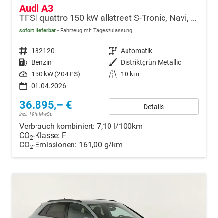
Audi A3
TFSI quattro 150 kW allstreet S-Tronic, Navi, 18-Zoll, 5-J. Garantie
sofort lieferbar
Fahrzeug mit Tageszulassung
Fahrzeugnr.
182120
Getriebe
Automatik
Kraftstoff
Benzin
Außenfarbe
Distriktgrün Metallic
Leistung
150 kW (204 PS)
Kilometerstand
10 km
01.04.2026
36.895,– €
Details
incl. 19% MwSt.
Verbrauch kombiniert:
7,10 l/100km
CO
-Klasse:
F
2
CO
-Emissionen:
161,00 g/km
2