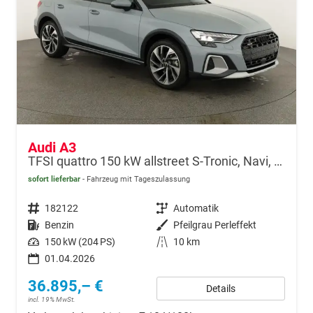
Audi A3
TFSI quattro 150 kW allstreet S-Tronic, Navi, 18-Zoll, 5-J. Garantie
sofort lieferbar
Fahrzeug mit Tageszulassung
Fahrzeugnr.
182122
Getriebe
Automatik
Kraftstoff
Benzin
Außenfarbe
Pfeilgrau Perleffekt
Leistung
150 kW (204 PS)
Kilometerstand
10 km
01.04.2026
36.895,– €
Details
incl. 19% MwSt.