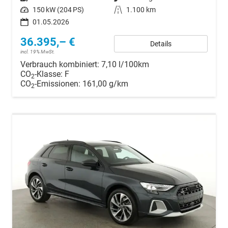
Leistung
150 kW (204 PS)
Kilometerstand
1.100 km
01.05.2026
36.395,– €
Details
incl. 19% MwSt.
Verbrauch kombiniert:
7,10 l/100km
CO
-Klasse:
F
2
CO
-Emissionen:
161,00 g/km
2