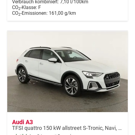
Verbrauch kombiniert:
7,10 l/100km
CO
-Klasse:
F
2
CO
-Emissionen:
161,00 g/km
2
Audi A3
TFSI quattro 150 kW allstreet S-Tronic, Navi, 18-Zoll, 5-J. Garantie