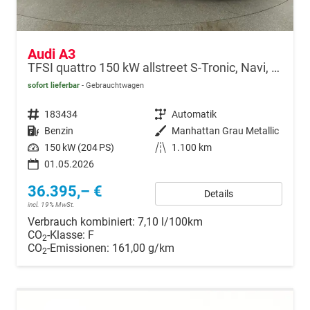
Audi A3
TFSI quattro 150 kW allstreet S-Tronic, Navi, 18-Zoll, 5-J. Garantie
sofort lieferbar
Gebrauchtwagen
Fahrzeugnr.
183434
Getriebe
Automatik
Kraftstoff
Benzin
Außenfarbe
Manhattan Grau Metallic
Leistung
150 kW (204 PS)
Kilometerstand
1.100 km
01.05.2026
36.395,– €
Details
incl. 19% MwSt.
Verbrauch kombiniert:
7,10 l/100km
CO
-Klasse:
F
2
CO
-Emissionen:
161,00 g/km
2