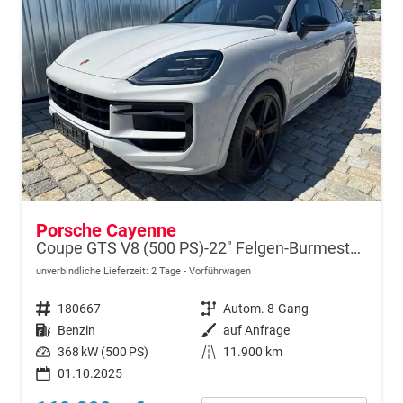
Porsche Cayenne
Coupe GTS V8 (500 PS)-22" Felgen-Burmester Sound-Hinterachslenkung-Anhängerkupplung-Beifahrerdisplay-Head Up Display-Sofort
unverbindliche Lieferzeit:
2 Tage
Vorführwagen
Fahrzeugnr.
180667
Getriebe
Autom. 8-Gang
Kraftstoff
Benzin
Außenfarbe
auf Anfrage
Leistung
368 kW (500 PS)
Kilometerstand
11.900 km
01.10.2025