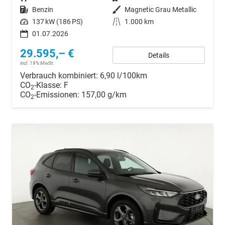
Kraftstoff
Benzin
Außenfarbe
Magnetic Grau Metallic
Leistung
137 kW (186 PS)
Kilometerstand
1.000 km
01.07.2026
29.595,– €
Details
incl. 19% MwSt.
Verbrauch kombiniert:
6,90 l/100km
CO
-Klasse:
F
2
CO
-Emissionen:
157,00 g/km
2