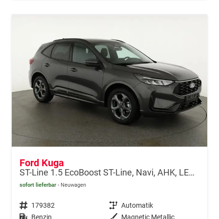
Ford Kuga
ST-Line 1.5 EcoBoost ST-Line, Navi, AHK, LED, Kamera, Winter, FS beheizbar, 5 J.-Garantie
sofort lieferbar
Neuwagen
Fahrzeugnr.
179382
Getriebe
Automatik
Kraftstoff
Benzin
Außenfarbe
Magnetic Metallic