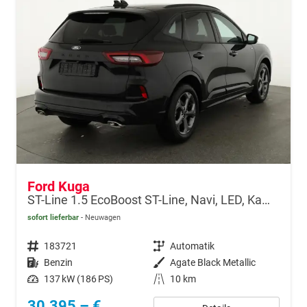
Ford Kuga
ST-Line 1.5 EcoBoost ST-Line, Navi, LED, Kamera, Winter, FS beheizbar
sofort lieferbar
Neuwagen
Fahrzeugnr.
183721
Getriebe
Automatik
Kraftstoff
Benzin
Außenfarbe
Agate Black Metallic
Leistung
137 kW (186 PS)
Kilometerstand
10 km
30.395,– €