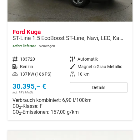
Ford Kuga
ST-Line 1.5 EcoBoost ST-Line, Navi, LED, Kamera, Winter, FS beheizbar
sofort lieferbar
Neuwagen
Fahrzeugnr.
183720
Getriebe
Automatik
Kraftstoff
Benzin
Außenfarbe
Magnetic Grau Metallic
Leistung
137 kW (186 PS)
Kilometerstand
10 km
30.395,– €
Details
incl. 19% MwSt.
Verbrauch kombiniert:
6,90 l/100km
CO
-Klasse:
F
2
CO
-Emissionen:
157,00 g/km
2