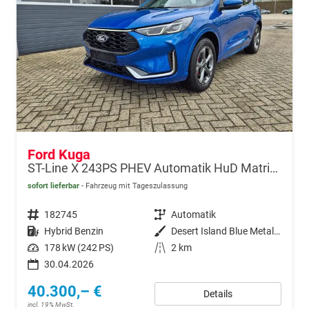
Ford Kuga
ST-Line X 243PS PHEV Automatik HuD Matrix-LED schwenkb. AHK elektr. PanoDach Sitzheizung v+h Lenkradheizung Frontscheibe beheizb. Navi SYNC4 Apple CarPlay Android Auto Touchscreen PDC 4xKamera 2xKeyless B+O Sound 18"LM vollelektr. Reichweite 65KM
sofort lieferbar
Fahrzeug mit Tageszulassung
Fahrzeugnr.
182745
Getriebe
Automatik
Kraftstoff
Hybrid Benzin
Außenfarbe
Desert Island Blue Metallic
Leistung
178 kW (242 PS)
Kilometerstand
2 km
30.04.2026
40.300,– €
Details
incl. 19% MwSt.