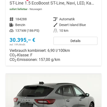
ST-Line 1.5 EcoBoost ST-Line, Navi, LED, Kamera, Winter, FS beheizbar
sofort lieferbar
Neuwagen
Fahrzeugnr.
184288
Getriebe
Automatik
Kraftstoff
Benzin
Außenfarbe
Desert Island Blue
Leistung
137 kW (186 PS)
Kilometerstand
10 km
30.395,– €
Details
incl. 19% MwSt.
Verbrauch kombiniert:
6,90 l/100km
CO
-Klasse:
F
2
CO
-Emissionen:
157,00 g/km
2