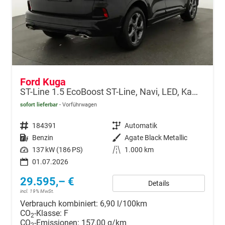
Ford Kuga
ST-Line 1.5 EcoBoost ST-Line, Navi, LED, Kamera, Winter, FS beheizbar
sofort lieferbar
Vorführwagen
Fahrzeugnr.
184391
Getriebe
Automatik
Kraftstoff
Benzin
Außenfarbe
Agate Black Metallic
Leistung
137 kW (186 PS)
Kilometerstand
1.000 km
01.07.2026
29.595,– €
Details
incl. 19% MwSt.
Verbrauch kombiniert:
6,90 l/100km
CO
-Klasse:
F
2
CO
-Emissionen:
157,00 g/km
2