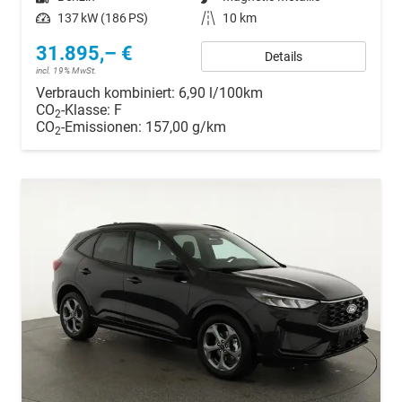
Leistung
137 kW (186 PS)
Kilometerstand
10 km
31.895,– €
Details
incl. 19% MwSt.
Verbrauch kombiniert:
6,90 l/100km
CO
-Klasse:
F
2
CO
-Emissionen:
157,00 g/km
2