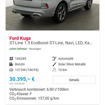
Ford Kuga
ST-Line 1.5 EcoBoost ST-Line, Navi, LED, Kamera, Winter, FS beheizbar, 5 J.-Garantie
sofort lieferbar
Neuwagen
Fahrzeugnr.
184289
Getriebe
Automatik
Kraftstoff
Benzin
Außenfarbe
Solar Silver Metallic
Leistung
137 kW (186 PS)
Kilometerstand
10 km
30.395,– €
Details
incl. 19% MwSt.
Verbrauch kombiniert:
6,90 l/100km
CO
-Klasse:
F
2
CO
-Emissionen:
157,00 g/km
2