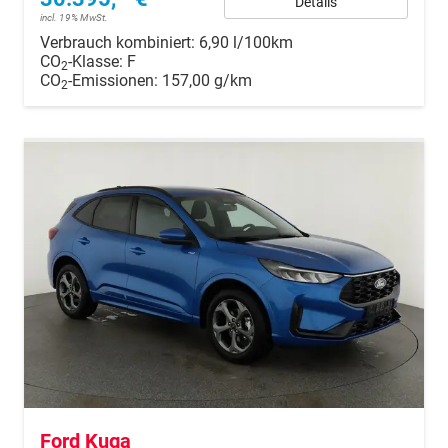
Details
incl. 19% MwSt.
Verbrauch kombiniert:
6,90 l/100km
CO
-Klasse:
F
2
CO
-Emissionen:
157,00 g/km
2
Ford Kuga