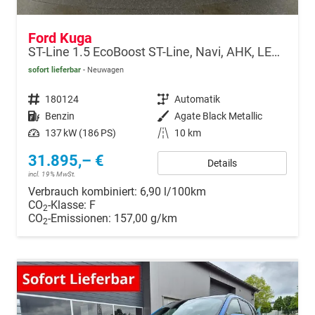
Ford Kuga
ST-Line 1.5 EcoBoost ST-Line, Navi, AHK, LED, Kamera, Winter, FS beheizbar, 5 J.-Garantie
sofort lieferbar
Neuwagen
Fahrzeugnr.
180124
Getriebe
Automatik
Kraftstoff
Benzin
Außenfarbe
Agate Black Metallic
Leistung
137 kW (186 PS)
Kilometerstand
10 km
31.895,– €
Details
incl. 19% MwSt.
Verbrauch kombiniert:
6,90 l/100km
CO
-Klasse:
F
2
CO
-Emissionen:
157,00 g/km
2