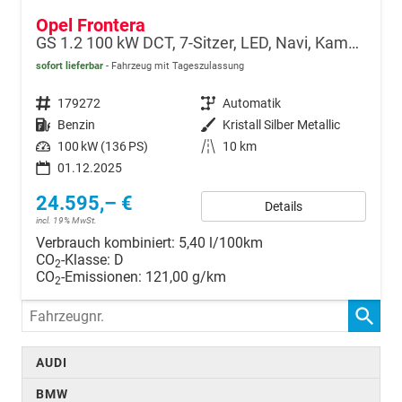
Opel Frontera
GS 1.2 100 kW DCT, 7-Sitzer, LED, Navi, Kamera, Side, 17-Zoll
sofort lieferbar
Fahrzeug mit Tageszulassung
Fahrzeugnr.
179272
Getriebe
Automatik
Kraftstoff
Benzin
Außenfarbe
Kristall Silber Metallic
Leistung
100 kW (136 PS)
Kilometerstand
10 km
01.12.2025
24.595,– €
Details
incl. 19% MwSt.
Verbrauch kombiniert:
5,40 l/100km
CO
-Klasse:
D
2
CO
-Emissionen:
121,00 g/km
2
Fahrzeugnr.
AUDI
BMW