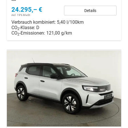
24.295,– €
Details
incl. 19% MwSt.
Verbrauch kombiniert:
5,40 l/100km
CO
-Klasse:
D
2
CO
-Emissionen:
121,00 g/km
2