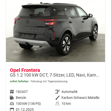
Opel Frontera
GS 1.2 100 kW DCT, 7-Sitzer, LED, Navi, Kamera, Side, 17-Zoll
sofort lieferbar
Fahrzeug mit Tageszulassung
Fahrzeugnr.
182437
Getriebe
Automatik
Kraftstoff
Benzin
Außenfarbe
Karbon Schwarz Metallic
Leistung
100 kW (136 PS)
Kilometerstand
10 km
01.12.2025