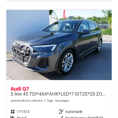
Audi Q7
S line 45 TDI*4X4*AHK*LED*7-SITZE*20 ZOLL*PANO*KAMERA*NAVI*LUFTFEDRUNG
unverbindliche Lieferzeit:
2 Tage
Neuwagen
Fahrzeugnr.
171513
Getriebe
Automatik