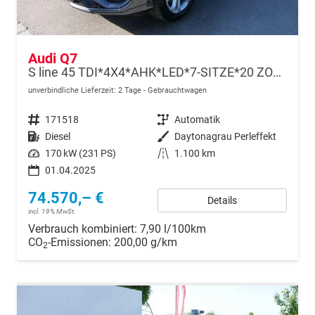
Audi Q7
S line 45 TDI*4X4*AHK*LED*7-SITZE*20 ZOLL*PANO*KAMERA*NAVI*LUFTFEDRUNG
unverbindliche Lieferzeit:
2 Tage
Gebrauchtwagen
Fahrzeugnr.
171518
Getriebe
Automatik
Kraftstoff
Diesel
Außenfarbe
Daytonagrau Perleffekt
Leistung
170 kW (231 PS)
Kilometerstand
1.100 km
01.04.2025
74.570,– €
Details
incl. 19% MwSt.
Verbrauch kombiniert:
7,90 l/100km
CO
-Emissionen:
200,00 g/km
2