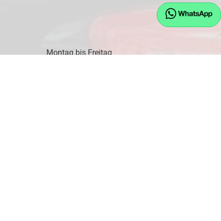
Montag bis Freitag
09:00-17:30 Uhr
Samstag
10:00-14:00 Uhr
Kontaktaufnahme
08745 - 91243