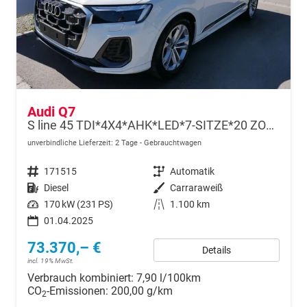
Audi Q7
S line 45 TDI*4X4*AHK*LED*7-SITZE*20 ZOLL*PANO*KAMERA*NAVI*LUFTFEDRUNG
unverbindliche Lieferzeit:
2 Tage
Gebrauchtwagen
Fahrzeugnr.
171515
Getriebe
Automatik
Kraftstoff
Diesel
Außenfarbe
Carraraweiß
Leistung
170 kW (231 PS)
Kilometerstand
1.100 km
01.04.2025
73.370,– €
Details
incl. 19% MwSt.
Verbrauch kombiniert:
7,90 l/100km
CO
-Emissionen:
200,00 g/km
2