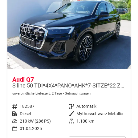
Audi Q7
S line 50 TDI*4X4*PANO*AHK*7-SITZE*22 ZOLL*LED*KAMERA*LRH*NAVI*LUFTFEDERUNG*
unverbindliche Lieferzeit:
2 Tage
Gebrauchtwagen
Fahrzeugnr.
182587
Getriebe
Automatik
Kraftstoff
Diesel
Außenfarbe
Mythosschwarz Metallic
Leistung
210 kW (286 PS)
Kilometerstand
1.100 km
01.04.2025