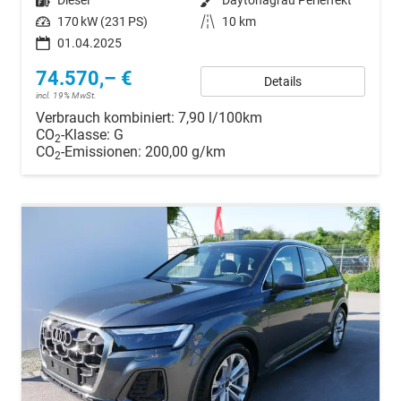
Kraftstoff
Diesel
Außenfarbe
Daytonagrau Perleffekt
Leistung
170 kW (231 PS)
Kilometerstand
10 km
01.04.2025
74.570,– €
Details
incl. 19% MwSt.
Verbrauch kombiniert:
7,90 l/100km
CO
-Klasse:
G
2
CO
-Emissionen:
200,00 g/km
2