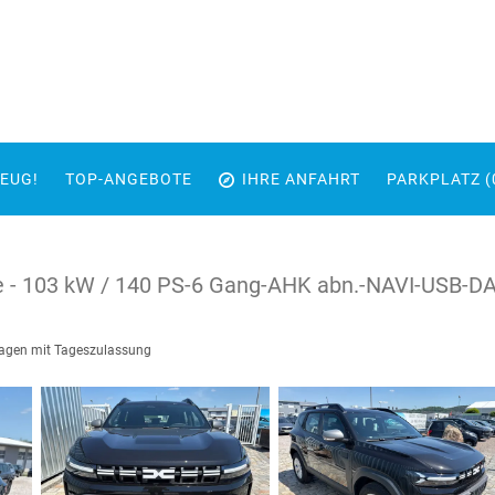
EUG!
TOP-ANGEBOTE
IHRE ANFAHRT
PARKPLATZ (
TCe - 103 kW / 140 PS-6 Gang-AHK abn.-NAVI-USB
gen mit Tageszulassung