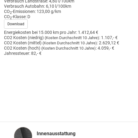
Verbrauch Landstraße:
4,60 l/100km
Verbrauch Autobahn:
6,10 l/100km
CO
-Emissionen:
123,00 g/km
2
CO
-Klasse:
D
2
Download
Energiekosten bei 15.000 km pro Jahr:
1.412,64 €
CO2 Kosten (niedrig)
:
1.107,- €
(Kosten Durchschnitt 10 Jahre)
CO2 Kosten (mittel)
:
2.629,12 €
(Kosten Durchschnitt 10 Jahre)
CO2 Kosten (hoch)
:
4.059,- €
(Kosten Durchschnitt 10 Jahre)
Jahressteuer:
82,- €
Innenausstattung
Innenausstattung