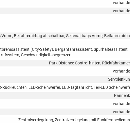
vorhand
vorhand
 Vorne, Beifahrerairbag abschaltbar, Seitenairbags Vorne, Beifahrerairb
remsassistent (City-Safety), Berganfahrassistent, Spurhalteassistent,
trufsystem, Geschwindigkeitsbegrenzer
Park Distance Control hinten, Rückfahrkame
vorhand
Servolenku
D-Rückleuchten, LED-Scheinwerfer, LED-Tagfahrlicht, Teil-LED Scheinwerf
Pannenk
vorhand
vorhand
Zentralverriegelung, Zentralverriegelung mit Funkfernbedienu