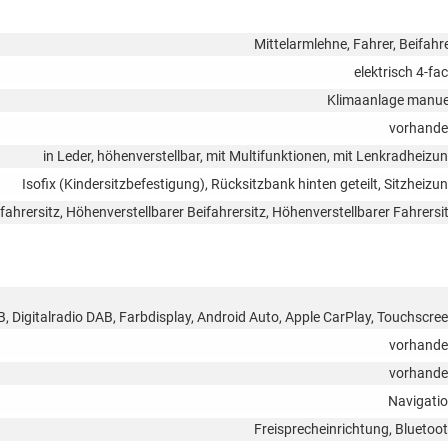
Mittelarmlehne, Fahrer, Beifahr
elektrisch 4-fa
Klimaanlage manue
vorhand
in Leder, höhenverstellbar, mit Multifunktionen, mit Lenkradheizu
Isofix (Kindersitzbefestigung), Rücksitzbank hinten geteilt, Sitzheizu
fahrersitz, Höhenverstellbarer Beifahrersitz, Höhenverstellbarer Fahrersi
B, Digitalradio DAB, Farbdisplay, Android Auto, Apple CarPlay, Touchscre
vorhand
vorhand
Navigati
Freisprecheinrichtung, Bluetoo