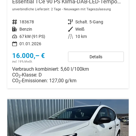
Essential TCe 90 PS Klima-DAB-LED-Tempomat-Limiter-sofort
unverbindliche Lieferzeit:
2 Tage
Neuwagen mit Tageszulassung
Fahrzeugnr.
183678
Getriebe
Schalt. 5-Gang
Kraftstoff
Benzin
Außenfarbe
Weiß
Leistung
67 kW (91 PS)
Kilometerstand
10 km
01.01.2026
16.000,– €
Details
incl. 19% MwSt.
Verbrauch kombiniert:
5,60 l/100km
CO
-Klasse:
D
2
CO
-Emissionen:
127,00 g/km
2