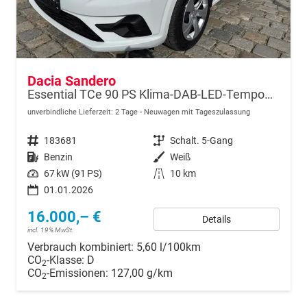
Dacia Sandero
Essential TCe 90 PS Klima-DAB-LED-Tempomat-Limiter-sofort
unverbindliche Lieferzeit:
2 Tage
Neuwagen mit Tageszulassung
Fahrzeugnr.
183681
Getriebe
Schalt. 5-Gang
Kraftstoff
Benzin
Außenfarbe
Weiß
Leistung
67 kW (91 PS)
Kilometerstand
10 km
01.01.2026
16.000,– €
Details
incl. 19% MwSt.
Verbrauch kombiniert:
5,60 l/100km
CO
-Klasse:
D
2
CO
-Emissionen:
127,00 g/km
2