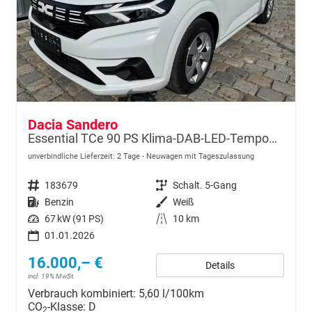
Dacia Sandero
Essential TCe 90 PS Klima-DAB-LED-Tempomat-Limiter-sofort
unverbindliche Lieferzeit:
2 Tage
Neuwagen mit Tageszulassung
Fahrzeugnr.
183679
Getriebe
Schalt. 5-Gang
Kraftstoff
Benzin
Außenfarbe
Weiß
Leistung
67 kW (91 PS)
Kilometerstand
10 km
01.01.2026
16.000,– €
Details
incl. 19% MwSt.
Verbrauch kombiniert:
5,60 l/100km
CO
-Klasse:
D
2