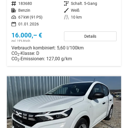
Fahrzeugnr.
183680
Getriebe
Schalt. 5-Gang
Kraftstoff
Benzin
Außenfarbe
Weiß
Leistung
67 kW (91 PS)
Kilometerstand
10 km
01.01.2026
16.000,– €
Details
incl. 19% MwSt.
Verbrauch kombiniert:
5,60 l/100km
CO
-Klasse:
D
2
CO
-Emissionen:
127,00 g/km
2