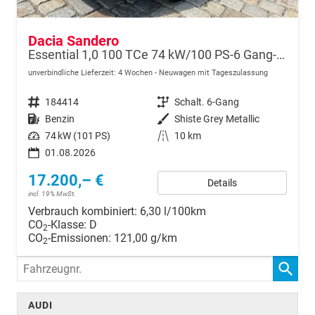
Dacia Sandero
Essential 1,0 100 TCe 74 kW/100 PS-6 Gang-MJ 2026-15“ Stahlfelgen-Garantie-PDC hinten-Lane Assist-LED-Tempomat-Klimaanlage-DAB-Bluetooth
unverbindliche Lieferzeit:
4 Wochen
Neuwagen mit Tageszulassung
Fahrzeugnr.
184414
Getriebe
Schalt. 6-Gang
Kraftstoff
Benzin
Außenfarbe
Shiste Grey Metallic
Leistung
74 kW (101 PS)
Kilometerstand
10 km
01.08.2026
17.200,– €
Details
incl. 19% MwSt.
Verbrauch kombiniert:
6,30 l/100km
CO
-Klasse:
D
2
CO
-Emissionen:
121,00 g/km
2
Fahrzeugnr.
AUDI