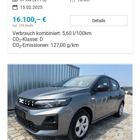
15.02.2025
16.100,– €
Details
incl. 19% MwSt.
Verbrauch kombiniert:
5,60 l/100km
CO
-Klasse:
D
2
CO
-Emissionen:
127,00 g/km
2