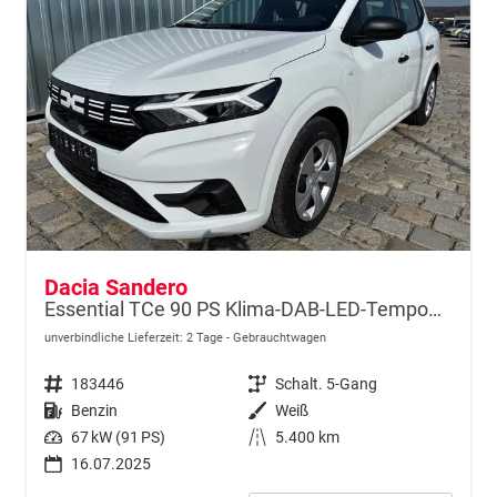
Dacia Sandero
Essential TCe 90 PS Klima-DAB-LED-Tempomat-Limiter-sofort
unverbindliche Lieferzeit:
2 Tage
Gebrauchtwagen
Fahrzeugnr.
183446
Getriebe
Schalt. 5-Gang
Kraftstoff
Benzin
Außenfarbe
Weiß
Leistung
67 kW (91 PS)
Kilometerstand
5.400 km
16.07.2025