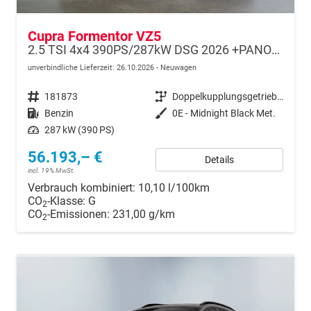
Cupra Formentor VZ5
2.5 TSI 4x4 390PS/287kW DSG 2026 +PANO+3 Jahre Garantie+360+MATRIX
unverbindliche Lieferzeit:
26.10.2026
Neuwagen
Fahrzeugnr.
181873
Getriebe
Doppelkupplungsgetriebe (DSG)
Kraftstoff
Benzin
Außenfarbe
0E - Midnight Black Met.
Leistung
287 kW (390 PS)
56.193,– €
Details
incl. 19% MwSt.
Verbrauch kombiniert:
10,10 l/100km
CO
-Klasse:
G
2
CO
-Emissionen:
231,00 g/km
2