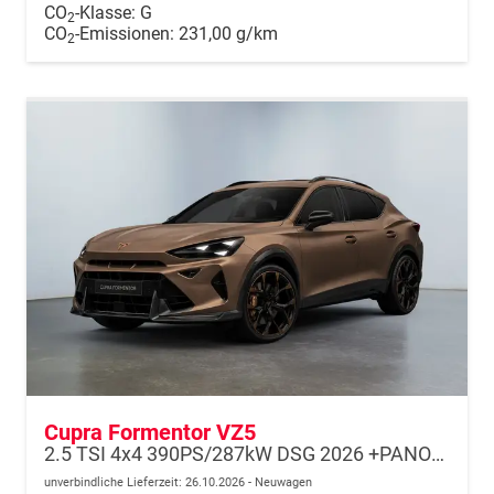
CO
-Klasse:
G
2
CO
-Emissionen:
231,00 g/km
2
Cupra Formentor VZ5
2.5 TSI 4x4 390PS/287kW DSG 2026 +PANO+3 Jahre Garantie+360+MATRIX
unverbindliche Lieferzeit:
26.10.2026
Neuwagen