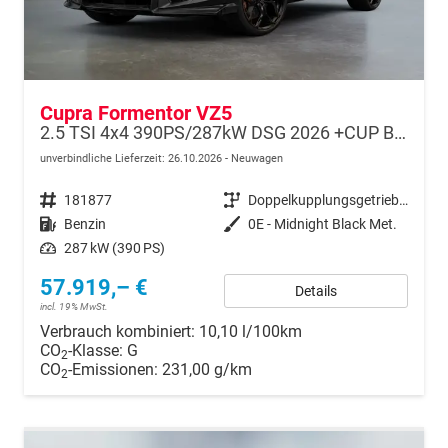
Cupra Formentor VZ5
2.5 TSI 4x4 390PS/287kW DSG 2026 +CUP BUCKET+PANO+3J.Garantie+360+MATRIX
unverbindliche Lieferzeit:
26.10.2026
Neuwagen
Fahrzeugnr.
181877
Getriebe
Doppelkupplungsgetriebe (DSG)
Kraftstoff
Benzin
Außenfarbe
0E - Midnight Black Met.
Leistung
287 kW (390 PS)
57.919,– €
Details
incl. 19% MwSt.
Verbrauch kombiniert:
10,10 l/100km
CO
-Klasse:
G
2
CO
-Emissionen:
231,00 g/km
2