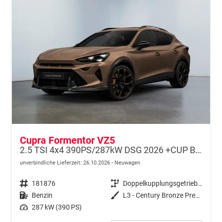
Cupra Formentor VZ5
2.5 TSI 4x4 390PS/287kW DSG 2026 +CUP BUCKET+PANO+3J.Garantie+360+MATRIX
unverbindliche Lieferzeit:
26.10.2026
Neuwagen
Fahrzeugnr.
181876
Getriebe
Doppelkupplungsgetriebe (DSG)
Kraftstoff
Benzin
Außenfarbe
L3 - Century Bronze Premium Matt-Lackierung
Leistung
287 kW (390 PS)