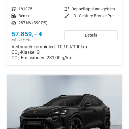
Fahrzeugnr.
181875
Getriebe
Doppelkupplungsgetriebe (DSG)
Kraftstoff
Benzin
Außenfarbe
L3 - Century Bronze Premium Matt-Lackierung
Leistung
287 kW (390 PS)
57.859,– €
Details
incl. 19% MwSt.
Verbrauch kombiniert:
10,10 l/100km
CO
-Klasse:
G
2
CO
-Emissionen:
231,00 g/km
2