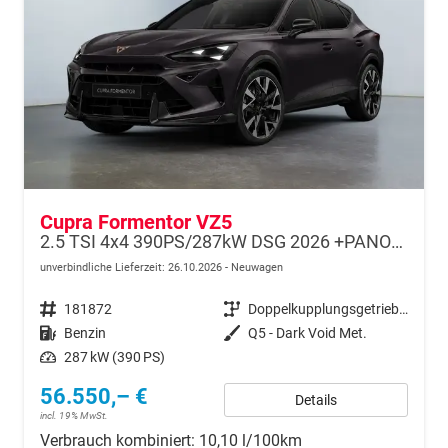
Cupra Formentor VZ5
2.5 TSI 4x4 390PS/287kW DSG 2026 +PANO+3 Jahre Garantie+360+MATRIX
unverbindliche Lieferzeit:
26.10.2026
Neuwagen
Fahrzeugnr.
181872
Getriebe
Doppelkupplungsgetriebe (DSG)
Kraftstoff
Benzin
Außenfarbe
Q5 - Dark Void Met.
Leistung
287 kW (390 PS)
56.550,– €
Details
incl. 19% MwSt.
Verbrauch kombiniert:
10,10 l/100km