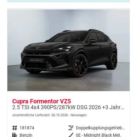
Cupra Formentor VZ5
2.5 TSI 4x4 390PS/287kW DSG 2026 +3 Jahre Garantie+360+MATRIX
unverbindliche Lieferzeit:
26.10.2026
Neuwagen
Fahrzeugnr.
181874
Getriebe
Doppelkupplungsgetriebe (DSG)
Kraftstoff
Benzin
Außenfarbe
0E - Midnight Black Met.