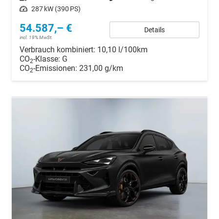
Leistung
287 kW (390 PS)
54.587,– €
Details
incl. 19% MwSt.
Verbrauch kombiniert:
10,10 l/100km
CO
-Klasse:
G
2
CO
-Emissionen:
231,00 g/km
2