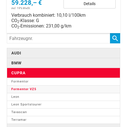
59.228,– €
Details
incl. 19% MwSt.
Verbrauch kombiniert:
10,10 l/100km
CO
-Klasse:
G
2
CO
-Emissionen:
231,00 g/km
2
Fahrzeugnr.
AUDI
BMW
CUPRA
Formentor
Formentor VZ5
Leon
Leon Sportstourer
Tavascan
Terramar