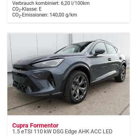
Verbrauch kombiniert:
6,20 l/100km
CO
-Klasse:
E
2
CO
-Emissionen:
140,00 g/km
2
Cupra Formentor
1.5 eTSI 110 kW DSG Edge AHK ACC LED