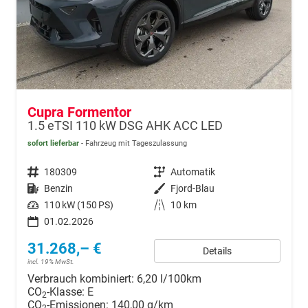
Cupra Formentor
1.5 eTSI 110 kW DSG AHK ACC LED
sofort lieferbar
Fahrzeug mit Tageszulassung
Fahrzeugnr.
180309
Getriebe
Automatik
Kraftstoff
Benzin
Außenfarbe
Fjord-Blau
Leistung
110 kW (150 PS)
Kilometerstand
10 km
01.02.2026
31.268,– €
Details
incl. 19% MwSt.
Verbrauch kombiniert:
6,20 l/100km
CO
-Klasse:
E
2
CO
-Emissionen:
140,00 g/km
2