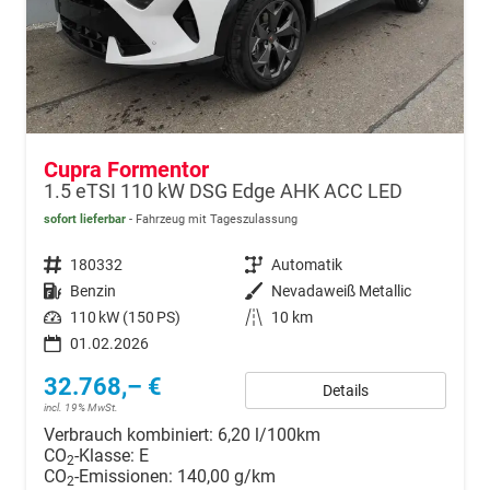
Cupra Formentor
1.5 eTSI 110 kW DSG Edge AHK ACC LED
sofort lieferbar
Fahrzeug mit Tageszulassung
Fahrzeugnr.
180332
Getriebe
Automatik
Kraftstoff
Benzin
Außenfarbe
Nevadaweiß Metallic
Leistung
110 kW (150 PS)
Kilometerstand
10 km
01.02.2026
32.768,– €
Details
incl. 19% MwSt.
Verbrauch kombiniert:
6,20 l/100km
CO
-Klasse:
E
2
CO
-Emissionen:
140,00 g/km
2