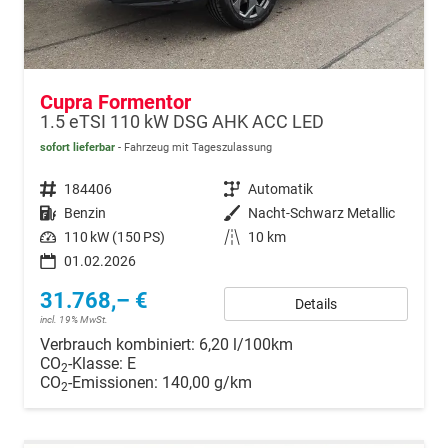
Cupra Formentor
1.5 eTSI 110 kW DSG AHK ACC LED
sofort lieferbar
Fahrzeug mit Tageszulassung
Fahrzeugnr.
184406
Getriebe
Automatik
Kraftstoff
Benzin
Außenfarbe
Nacht-Schwarz Metallic
Leistung
110 kW (150 PS)
Kilometerstand
10 km
01.02.2026
31.768,– €
Details
incl. 19% MwSt.
Verbrauch kombiniert:
6,20 l/100km
CO
-Klasse:
E
2
CO
-Emissionen:
140,00 g/km
2