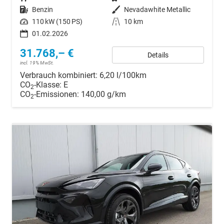
Kraftstoff
Benzin
Außenfarbe
Nevadawhite Metallic
Leistung
110 kW (150 PS)
Kilometerstand
10 km
01.02.2026
31.768,– €
Details
incl. 19% MwSt.
Verbrauch kombiniert:
6,20 l/100km
CO
-Klasse:
E
2
CO
-Emissionen:
140,00 g/km
2