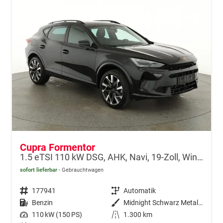
Cupra Formentor
1.5 eTSI 110 kW DSG, AHK, Navi, 19-Zoll, Winterpaket
sofort lieferbar
Gebrauchtwagen
Fahrzeugnr.
177941
Getriebe
Automatik
Kraftstoff
Benzin
Außenfarbe
Midnight Schwarz Metallic
Leistung
110 kW (150 PS)
Kilometerstand
1.300 km