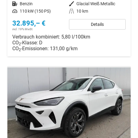
Kraftstoff
Benzin
Außenfarbe
Glacial Weiß Metallic
Leistung
110 kW (150 PS)
Kilometerstand
10 km
32.895,– €
Details
incl. 19% MwSt.
Verbrauch kombiniert:
5,80 l/100km
CO
-Klasse:
D
2
CO
-Emissionen:
131,00 g/km
2