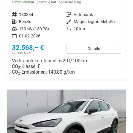
sofort lieferbar
Fahrzeug mit Tageszulassung
Fahrzeugnr.
180334
Getriebe
Automatik
Kraftstoff
Benzin
Außenfarbe
Magneticgrau Metallic
Leistung
110 kW (150 PS)
Kilometerstand
10 km
01.02.2026
32.568,– €
Details
incl. 19% MwSt.
Verbrauch kombiniert:
6,20 l/100km
CO
-Klasse:
E
2
CO
-Emissionen:
140,00 g/km
2