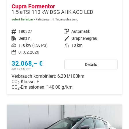
Cupra Formentor
1.5 eTSI 110 kW DSG AHK ACC LED
sofort lieferbar
Fahrzeug mit Tageszulassung
Fahrzeugnr.
180327
Getriebe
Automatik
Kraftstoff
Benzin
Außenfarbe
Graphenegrau
Leistung
110 kW (150 PS)
Kilometerstand
10 km
01.02.2026
32.068,– €
Details
incl. 19% MwSt.
Verbrauch kombiniert:
6,20 l/100km
CO
-Klasse:
E
2
CO
-Emissionen:
140,00 g/km
2