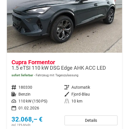
Cupra Formentor
1.5 eTSI 110 kW DSG Edge AHK ACC LED
sofort lieferbar
Fahrzeug mit Tageszulassung
Fahrzeugnr.
180330
Getriebe
Automatik
Kraftstoff
Benzin
Außenfarbe
Fjord-Blau
Leistung
110 kW (150 PS)
Kilometerstand
10 km
01.02.2026
32.068,– €
Details
incl. 19% MwSt.