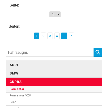
Seite:
Seiten:
1
2
3
4
...
6
Fahrzeugnr.
AUDI
BMW
CUPRA
Formentor
Formentor VZ5
Leon