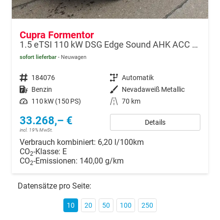
Cupra Formentor
1.5 eTSI 110 kW DSG Edge Sound AHK ACC LED
sofort lieferbar
Neuwagen
Fahrzeugnr.
184076
Getriebe
Automatik
Kraftstoff
Benzin
Außenfarbe
Nevadaweiß Metallic
Leistung
110 kW (150 PS)
Kilometerstand
70 km
33.268,– €
Details
incl. 19% MwSt.
Verbrauch kombiniert:
6,20 l/100km
CO
-Klasse:
E
2
CO
-Emissionen:
140,00 g/km
2
Datensätze pro Seite:
10
20
50
100
250