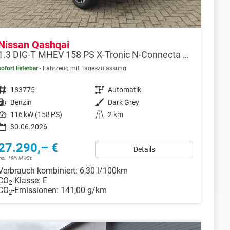
Nissan Qashqai
1.3 DIG-T MHEV 158 PS X-Tronic N-Connecta Teil-Leder PanoGlasdach Klimaautomatik Sitzheizung Lenkradheizung Navi ACC PDC v+h 360°Kamera DAB Bluetooth Touchscreen Apple CarPlay Android Auto 18"LM
sofort lieferbar
Fahrzeug mit Tageszulassung
Fahrzeugnr.
183775
Getriebe
Automatik
Kraftstoff
Benzin
Außenfarbe
Dark Grey
Leistung
116 kW (158 PS)
Kilometerstand
2 km
30.06.2026
27.290,– €
Details
incl. 19% MwSt.
Verbrauch kombiniert:
6,30 l/100km
CO
-Klasse:
E
2
CO
-Emissionen:
141,00 g/km
2