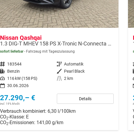
Nissan Qashqai
1.3 DIG-T MHEV 158 PS X-Tronic N-Connecta Teil-Leder PanoGlasdach Klimaautomatik Sitzheizung Lenkradheizung Navi ACC PDC v+h 360°Kamera DAB Bluetooth Touchscreen Apple CarPlay Android Auto 18"LM
sofort lieferbar
Fahrzeug mit Tageszulassung
Fahrzeugnr.
183544
Getriebe
Automatik
Kraftstoff
Benzin
Außenfarbe
Pearl Black
Leistung
116 kW (158 PS)
Kilometerstand
2 km
30.06.2026
27.290,– €
Details
incl. 19% MwSt.
Verbrauch kombiniert:
6,30 l/100km
CO
-Klasse:
E
2
CO
-Emissionen:
141,00 g/km
2