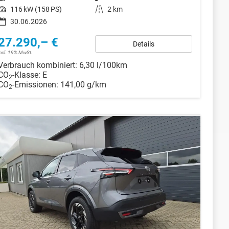
Leistung
116 kW (158 PS)
Kilometerstand
2 km
30.06.2026
27.290,– €
Details
incl. 19% MwSt.
Verbrauch kombiniert:
6,30 l/100km
CO
-Klasse:
E
2
CO
-Emissionen:
141,00 g/km
2