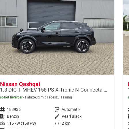
Nissan Qashqai
1.3 DIG-T MHEV 158 PS X-Tronic N-Connecta Teil-Leder PanoGlasdach Klimaautomatik Sitzheizung Lenkradheizung Navi ACC PDC v+h 360°Kamera DAB Bluetooth Touchscreen Apple CarPlay Android Auto 18"LM
sofort lieferbar
Fahrzeug mit Tageszulassung
Fahrzeugnr.
183936
Getriebe
Automatik
Kraftstoff
Benzin
Außenfarbe
Pearl Black
Leistung
116 kW (158 PS)
Kilometerstand
2 km