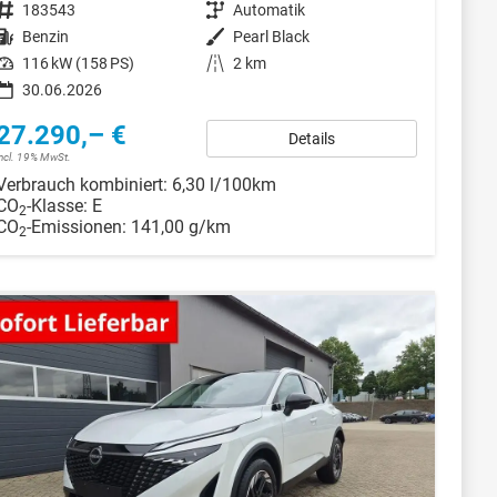
Fahrzeugnr.
183543
Getriebe
Automatik
Kraftstoff
Benzin
Außenfarbe
Pearl Black
Leistung
116 kW (158 PS)
Kilometerstand
2 km
30.06.2026
27.290,– €
Details
incl. 19% MwSt.
Verbrauch kombiniert:
6,30 l/100km
CO
-Klasse:
E
2
CO
-Emissionen:
141,00 g/km
2