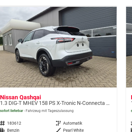
Nissan Qashqai
1.3 DIG-T MHEV 158 PS X-Tronic N-Connecta Teil-Leder PanoGlasdach Klimaautomatik Sitzheizung Lenkradheizung Navi ACC PDC v+h 360°Kamera DAB Bluetooth Touchscreen Apple CarPlay Android Auto 18"LM
sofort lieferbar
Fahrzeug mit Tageszulassung
Fahrzeugnr.
183612
Getriebe
Automatik
Kraftstoff
Benzin
Außenfarbe
Pearl White