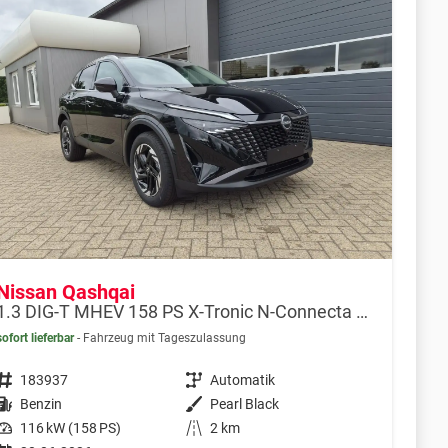
Nissan Qashqai
1.3 DIG-T MHEV 158 PS X-Tronic N-Connecta Teil-Leder PanoGlasdach Klimaautomatik Sitzheizung Lenkradheizung Navi ACC PDC v+h 360°Kamera DAB Bluetooth Touchscreen Apple CarPlay Android Auto 18"LM
sofort lieferbar
Fahrzeug mit Tageszulassung
Fahrzeugnr.
183937
Getriebe
Automatik
Kraftstoff
Benzin
Außenfarbe
Pearl Black
Leistung
116 kW (158 PS)
Kilometerstand
2 km