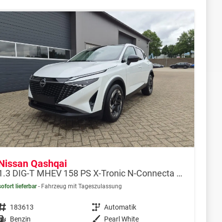
Nissan Qashqai
1.3 DIG-T MHEV 158 PS X-Tronic N-Connecta Teil-Leder PanoGlasdach Klimaautomatik Sitzheizung Lenkradheizung Navi ACC PDC v+h 360°Kamera DAB Bluetooth Touchscreen Apple CarPlay Android Auto 18"LM
sofort lieferbar
Fahrzeug mit Tageszulassung
Fahrzeugnr.
183613
Getriebe
Automatik
Kraftstoff
Benzin
Außenfarbe
Pearl White