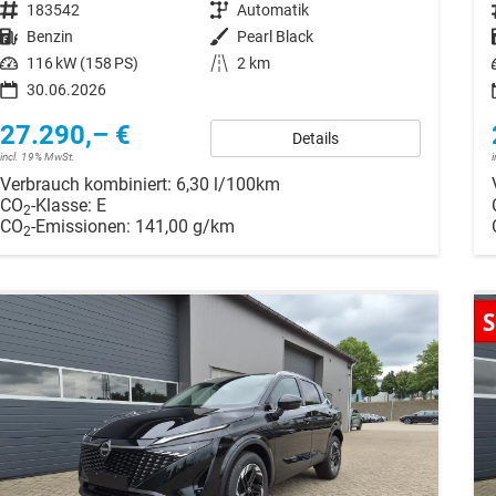
Fahrzeugnr.
183542
Getriebe
Automatik
Kraftstoff
Benzin
Außenfarbe
Pearl Black
Leistung
116 kW (158 PS)
Kilometerstand
2 km
30.06.2026
27.290,– €
Details
incl. 19% MwSt.
Verbrauch kombiniert:
6,30 l/100km
CO
-Klasse:
E
2
CO
-Emissionen:
141,00 g/km
2