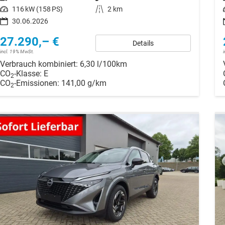
Leistung
116 kW (158 PS)
Kilometerstand
2 km
30.06.2026
27.290,– €
Details
incl. 19% MwSt.
Verbrauch kombiniert:
6,30 l/100km
CO
-Klasse:
E
2
CO
-Emissionen:
141,00 g/km
2