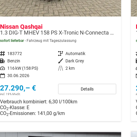
Nissan Qashqai
1.3 DIG-T MHEV 158 PS X-Tronic N-Connecta Teil-Leder PanoGlasdach Klimaautomatik Sitzheizung Lenkradheizung Navi ACC PDC v+h 360°Kamera DAB Bluetooth Touchscreen Apple CarPlay Android Auto 18"LM
sofort lieferbar
Fahrzeug mit Tageszulassung
Fahrzeugnr.
183772
Getriebe
Automatik
Kraftstoff
Benzin
Außenfarbe
Dark Grey
Leistung
116 kW (158 PS)
Kilometerstand
2 km
30.06.2026
27.290,– €
Details
incl. 19% MwSt.
Verbrauch kombiniert:
6,30 l/100km
CO
-Klasse:
E
2
CO
-Emissionen:
141,00 g/km
2