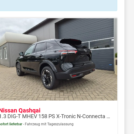
Nissan Qashqai
1.3 DIG-T MHEV 158 PS X-Tronic N-Connecta Teil-Leder PanoGlasdach Klimaautomatik Sitzheizung Lenkradheizung Navi ACC PDC v+h 360°Kamera DAB Bluetooth Touchscreen Apple CarPlay Android Auto 18"LM
sofort lieferbar
Fahrzeug mit Tageszulassung