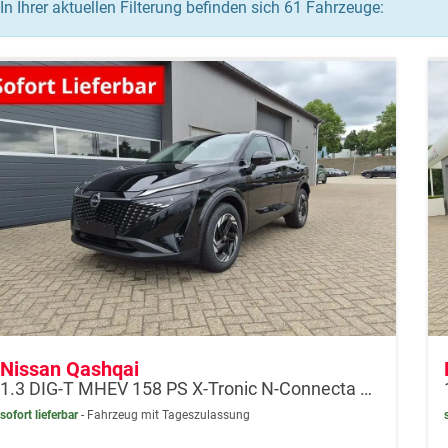
In Ihrer aktuellen Filterung befinden sich
61
Fahrzeuge:
Nissan Qashqai
1.3 DIG-T MHEV 158 PS X-Tronic N-Connecta Teil-Leder PanoGlasdach Klimaautomatik Sitzheizung Lenkradheizung Navi ACC PDC v+h 360°Kamera DAB Bluetooth Touchscreen Apple CarPlay Android Auto 18"LM
sofort lieferbar
Fahrzeug mit Tageszulassung