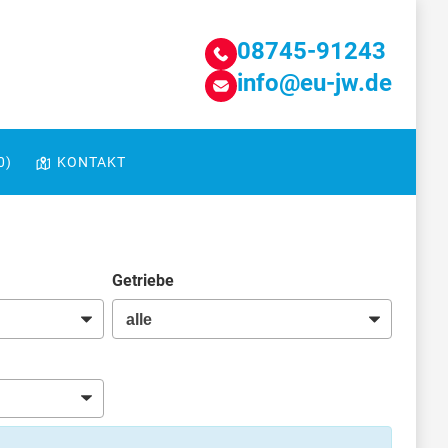
08745-91243
info@eu-jw.de
0
)
KONTAKT
Getriebe