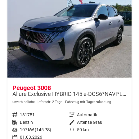
Peugeot 3008
Allure Exclusive HYBRID 145 e-DCS6*NAVI*LED*PDC*360*KAMERA*TEMPOMAT*19-ZOLL-ALU
unverbindliche Lieferzeit:
2 Tage
Fahrzeug mit Tageszulassung
Fahrzeugnr.
181751
Getriebe
Automatik
Kraftstoff
Benzin
Außenfarbe
Artense Grau
Leistung
107 kW (145 PS)
Kilometerstand
50 km
01.03.2026