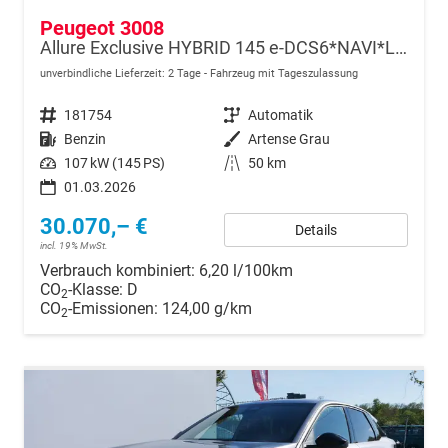
Peugeot 3008
Allure Exclusive HYBRID 145 e-DCS6*NAVI*LED*PDC*360*KAMERA*TEMPOMAT*19-ZOLL-ALU
unverbindliche Lieferzeit:
2 Tage
Fahrzeug mit Tageszulassung
Fahrzeugnr.
181754
Getriebe
Automatik
Kraftstoff
Benzin
Außenfarbe
Artense Grau
Leistung
107 kW (145 PS)
Kilometerstand
50 km
01.03.2026
30.070,– €
Details
incl. 19% MwSt.
Verbrauch kombiniert:
6,20 l/100km
CO
-Klasse:
D
2
CO
-Emissionen:
124,00 g/km
2