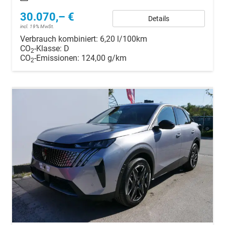
30.070,– €
Details
incl. 19% MwSt.
Verbrauch kombiniert:
6,20 l/100km
CO
-Klasse:
D
2
CO
-Emissionen:
124,00 g/km
2