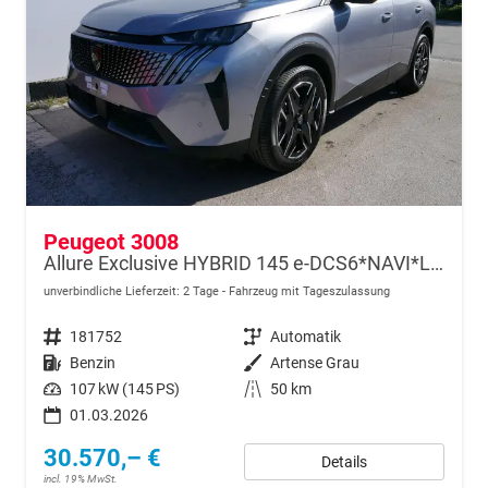
Peugeot 3008
Allure Exclusive HYBRID 145 e-DCS6*NAVI*LED*PDC*360*KAMERA*TEMPOMAT*19-ZOLL-ALU
unverbindliche Lieferzeit:
2 Tage
Fahrzeug mit Tageszulassung
Fahrzeugnr.
181752
Getriebe
Automatik
Kraftstoff
Benzin
Außenfarbe
Artense Grau
Leistung
107 kW (145 PS)
Kilometerstand
50 km
01.03.2026
30.570,– €
Details
incl. 19% MwSt.