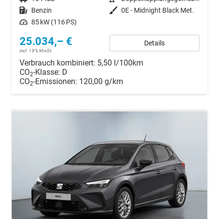
Kraftstoff
Benzin
Außenfarbe
0E - Midnight Black Met.
Leistung
85 kW (116 PS)
25.034,– €
Details
incl. 19% MwSt.
Verbrauch kombiniert:
5,50 l/100km
CO
-Klasse:
D
2
CO
-Emissionen:
120,00 g/km
2