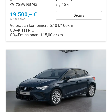
Leistung
70 kW (95 PS)
Kilometerstand
10 km
19.500,– €
Details
incl. 19% MwSt.
Verbrauch kombiniert:
5,10 l/100km
CO
-Klasse:
C
2
CO
-Emissionen:
115,00 g/km
2