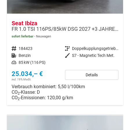
Seat Ibiza
FR 1.0 TSI 116PS/85kW DSG 2027 +3 JAHRE ERW. GARANTIE+18" ALU PERFORMANCE+KESSY+FULL LED+SAFE&DRIVING XL+ANHÄNGER VORBEREITUNG+10,25" DIGITAL COCKPIT
sofort lieferbar
Neuwagen
Fahrzeugnr.
184423
Getriebe
Doppelkupplungsgetriebe (DSG)
Kraftstoff
Benzin
Außenfarbe
S7 - Magnetic Tech Met.
Leistung
85 kW (116 PS)
25.034,– €
Details
incl. 19% MwSt.
Verbrauch kombiniert:
5,50 l/100km
CO
-Klasse:
D
2
CO
-Emissionen:
120,00 g/km
2