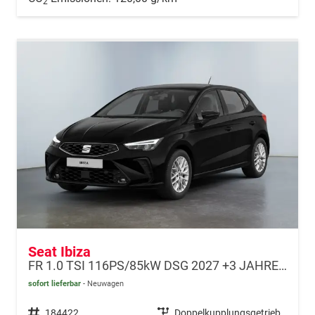
2
Seat Ibiza
FR 1.0 TSI 116PS/85kW DSG 2027 +3 JAHRE ERW. GARANTIE+18" ALU PERFORMANCE+KESSY+FULL LED+SAFE&DRIVING XL+ANHÄNGER VORBEREITUNG+10,25" DIGITAL COCKPIT
sofort lieferbar
Neuwagen
Fahrzeugnr.
184422
Getriebe
Doppelkupplungsgetriebe (DSG)