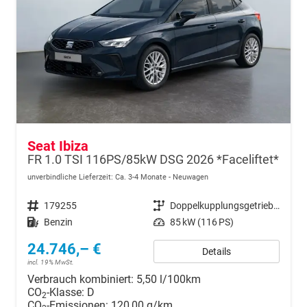
Seat Ibiza
FR 1.0 TSI 116PS/85kW DSG 2026 *Faceliftet*
unverbindliche Lieferzeit: Ca. 3-4 Monate
Neuwagen
Fahrzeugnr.
179255
Getriebe
Doppelkupplungsgetriebe (DSG)
Kraftstoff
Benzin
Leistung
85 kW (116 PS)
24.746,– €
Details
incl. 19% MwSt.
Verbrauch kombiniert:
5,50 l/100km
CO
-Klasse:
D
2
CO
-Emissionen:
120,00 g/km