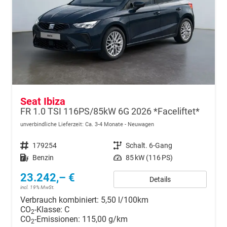
Seat Ibiza
FR 1.0 TSI 116PS/85kW 6G 2026 *Faceliftet*
unverbindliche Lieferzeit: Ca. 3-4 Monate
Neuwagen
Fahrzeugnr.
179254
Getriebe
Schalt. 6-Gang
Kraftstoff
Benzin
Leistung
85 kW (116 PS)
23.242,– €
Details
incl. 19% MwSt.
Verbrauch kombiniert:
5,50 l/100km
CO
-Klasse:
C
2
CO
-Emissionen:
115,00 g/km
2