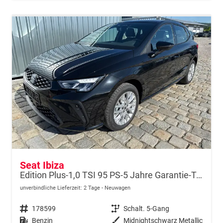
Seat Ibiza
Edition Plus-1,0 TSI 95 PS-5 Jahre Garantie-Tempomat ACC-LED-Winterpaket-16 Zoll-Sofort
unverbindliche Lieferzeit:
2 Tage
Neuwagen
Fahrzeugnr.
178599
Getriebe
Schalt. 5-Gang
Kraftstoff
Benzin
Außenfarbe
Midnightschwarz Metallic