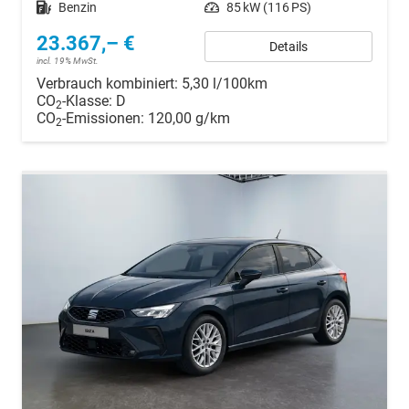
Kraftstoff
Benzin
Leistung
85 kW (116 PS)
23.367,– €
Details
incl. 19% MwSt.
Verbrauch kombiniert:
5,30 l/100km
CO
-Klasse:
D
2
CO
-Emissionen:
120,00 g/km
2