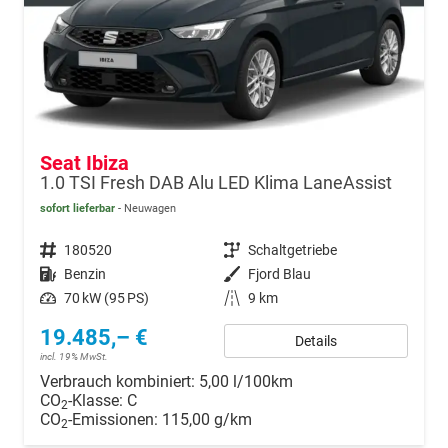
Seat Ibiza
1.0 TSI Fresh DAB Alu LED Klima LaneAssist
sofort lieferbar
Neuwagen
Fahrzeugnr.
180520
Getriebe
Schaltgetriebe
Kraftstoff
Benzin
Außenfarbe
Fjord Blau
Leistung
70 kW (95 PS)
Kilometerstand
9 km
19.485,– €
Details
incl. 19% MwSt.
Verbrauch kombiniert:
5,00 l/100km
CO
-Klasse:
C
2
CO
-Emissionen:
115,00 g/km
2