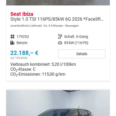
Seat Ibiza
Style 1.0 TSI 116PS/85kW 6G 2026 *Faceliftet*
unverbindliche Lieferzeit: Ca. 3-4 Monate
Neuwagen
Fahrzeugnr.
179252
Getriebe
Schalt. 6-Gang
Kraftstoff
Benzin
Leistung
85 kW (116 PS)
22.188,– €
Details
incl. 19% MwSt.
Verbrauch kombiniert:
5,20 l/100km
CO
-Klasse:
C
2
CO
-Emissionen:
115,00 g/km
2