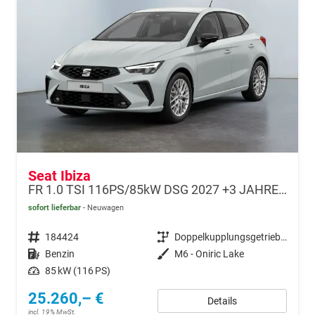
Seat Ibiza
FR 1.0 TSI 116PS/85kW DSG 2027 +3 JAHRE ERW. GARANTIE+18" ALU PERFORMANCE+KESSY+FULL LED+SAFE&DRIVING XL+ANHÄNGER VORBEREITUNG+10,25" DIGITAL COCKPIT
sofort lieferbar
Neuwagen
Fahrzeugnr.
184424
Getriebe
Doppelkupplungsgetriebe (DSG)
Kraftstoff
Benzin
Außenfarbe
M6 - Oniric Lake
Leistung
85 kW (116 PS)
25.260,– €
Details
incl. 19% MwSt.