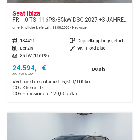
Seat Ibiza
FR 1.0 TSI 116PS/85kW DSG 2027 +3 JAHRE ERW. GARANTIE+18" ALU PERFORMANCE+KESSY+FULL LED+SAFE&DRIVING XL+ANHÄNGER VORBEREITUNG+10,25" DIGITAL COCKPIT
unverbindliche Lieferzeit:
11.08.2026
Neuwagen
Fahrzeugnr.
184421
Getriebe
Doppelkupplungsgetriebe (DSG)
Kraftstoff
Benzin
Außenfarbe
9K - Fiord Blue
Leistung
85 kW (116 PS)
24.594,– €
Details
incl. 19% MwSt.
Verbrauch kombiniert:
5,50 l/100km
CO
-Klasse:
D
2
CO
-Emissionen:
120,00 g/km
2