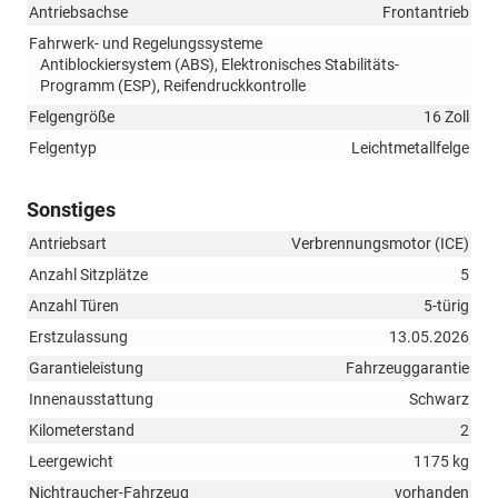
Antriebsachse
Frontantrieb
Fahrwerk- und Regelungssysteme
Antiblockiersystem (ABS), Elektronisches Stabilitäts-
Programm (ESP), Reifendruckkontrolle
Felgengröße
16 Zoll
Felgentyp
Leichtmetallfelge
Sonstiges
Antriebsart
Verbrennungsmotor (ICE)
Anzahl Sitzplätze
5
Anzahl Türen
5-türig
Erstzulassung
13.05.2026
Garantieleistung
Fahrzeuggarantie
Innenausstattung
Schwarz
Kilometerstand
2
Leergewicht
1175 kg
Nichtraucher-Fahrzeug
vorhanden