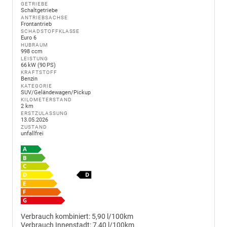
GETRIEBE
Schaltgetriebe
ANTRIEBSACHSE
Frontantrieb
SCHADSTOFFKLASSE
Euro 6
HUBRAUM
998 ccm
LEISTUNG
66 kW (90 PS)
KRAFTSTOFF
Benzin
KATEGORIE
SUV/Geländewagen/Pickup
KILOMETERSTAND
2 km
ERSTZULASSUNG
13.05.2026
ZUSTAND
unfallfrei
Verbrauch kombiniert:
5,90 l/100km
Verbrauch Innenstadt:
7,40 l/100km