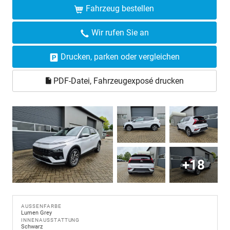
Fahrzeug bestellen
Wir rufen Sie an
Drucken, parken oder vergleichen
PDF-Datei, Fahrzeugexposé drucken
+18
AUSSENFARBE
Lumen Grey
INNENAUSSTATTUNG
Schwarz