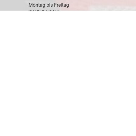
Montag bis Freitag
09:00-17:30 Uhr
Samstag
10:00-14:00 Uhr
Kontaktaufnahme
08745 - 91243
0171 - 77 11 893
info@eu-jw.de