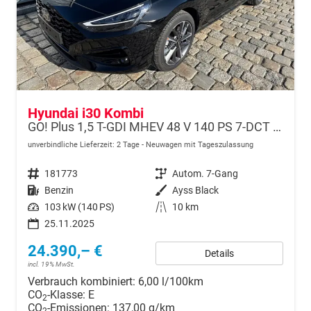
Hyundai i30 Kombi
GO! Plus 1,5 T-GDI MHEV 48 V 140 PS 7-DCT Navi-Klimaautomatik-AppleCarPlay-AndroidAuto-17" Alu-SunSet-Sofort
unverbindliche Lieferzeit:
2 Tage
Neuwagen mit Tageszulassung
Fahrzeugnr.
181773
Getriebe
Autom. 7-Gang
Kraftstoff
Benzin
Außenfarbe
Ayss Black
Leistung
103 kW (140 PS)
Kilometerstand
10 km
25.11.2025
24.390,– €
Details
incl. 19% MwSt.
Verbrauch kombiniert:
6,00 l/100km
CO
-Klasse:
E
2
CO
-Emissionen:
137,00 g/km
2