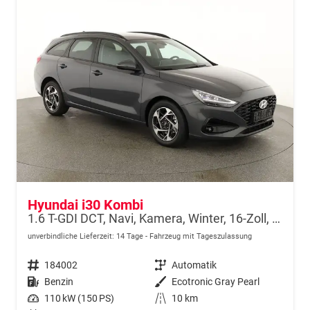
Hyundai i30 Kombi
1.6 T-GDI DCT, Navi, Kamera, Winter, 16-Zoll, 5 J.-Garantie
unverbindliche Lieferzeit:
14 Tage
Fahrzeug mit Tageszulassung
Fahrzeugnr.
184002
Getriebe
Automatik
Kraftstoff
Benzin
Außenfarbe
Ecotronic Gray Pearl
Leistung
110 kW (150 PS)
Kilometerstand
10 km