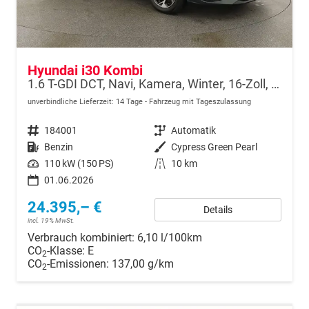
Hyundai i30 Kombi
1.6 T-GDI DCT, Navi, Kamera, Winter, 16-Zoll, 5 J.-Garantie
unverbindliche Lieferzeit:
14 Tage
Fahrzeug mit Tageszulassung
Fahrzeugnr.
184001
Getriebe
Automatik
Kraftstoff
Benzin
Außenfarbe
Cypress Green Pearl
Leistung
110 kW (150 PS)
Kilometerstand
10 km
01.06.2026
24.395,– €
Details
incl. 19% MwSt.
Verbrauch kombiniert:
6,10 l/100km
CO
-Klasse:
E
2
CO
-Emissionen:
137,00 g/km
2