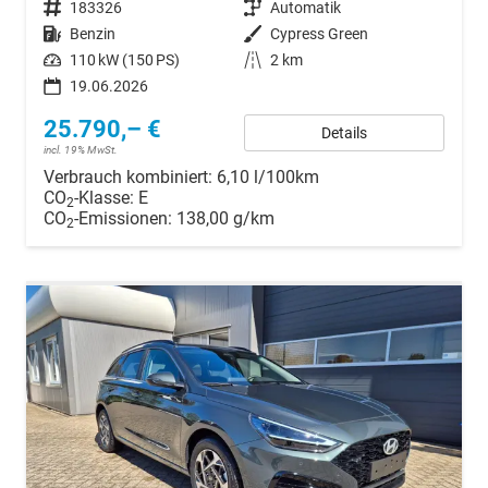
Fahrzeugnr.
183326
Getriebe
Automatik
Kraftstoff
Benzin
Außenfarbe
Cypress Green
Leistung
110 kW (150 PS)
Kilometerstand
2 km
19.06.2026
25.790,– €
Details
incl. 19% MwSt.
Verbrauch kombiniert:
6,10 l/100km
CO
-Klasse:
E
2
CO
-Emissionen:
138,00 g/km
2