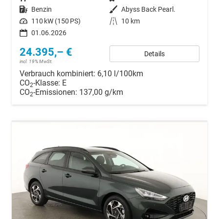
Kraftstoff
Benzin
Außenfarbe
Abyss Back Pearl.
Leistung
110 kW (150 PS)
Kilometerstand
10 km
01.06.2026
24.395,– €
Details
incl. 19% MwSt.
Verbrauch kombiniert:
6,10 l/100km
CO
-Klasse:
E
2
CO
-Emissionen:
137,00 g/km
2