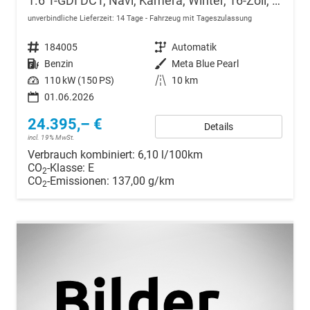
1.6 T-GDI DCT, Navi, Kamera, Winter, 16-Zoll, 5 J.-Garantie
unverbindliche Lieferzeit:
14 Tage
Fahrzeug mit Tageszulassung
Fahrzeugnr.
184005
Getriebe
Automatik
Kraftstoff
Benzin
Außenfarbe
Meta Blue Pearl
Leistung
110 kW (150 PS)
Kilometerstand
10 km
01.06.2026
24.395,– €
Details
incl. 19% MwSt.
Verbrauch kombiniert:
6,10 l/100km
CO
-Klasse:
E
2
CO
-Emissionen:
137,00 g/km
2