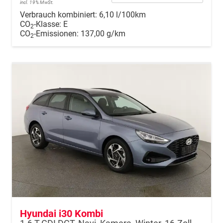
incl. 19% MwSt.
Verbrauch kombiniert:
6,10 l/100km
CO
-Klasse:
E
2
CO
-Emissionen:
137,00 g/km
2
Hyundai i30 Kombi