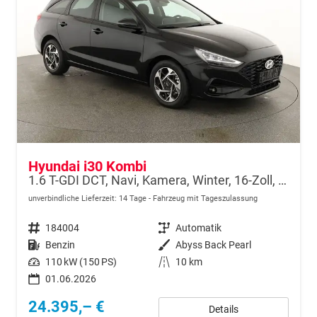
Hyundai i30 Kombi
1.6 T-GDI DCT, Navi, Kamera, Winter, 16-Zoll, 5 J.-Garantie
unverbindliche Lieferzeit:
14 Tage
Fahrzeug mit Tageszulassung
Fahrzeugnr.
184004
Getriebe
Automatik
Kraftstoff
Benzin
Außenfarbe
Abyss Back Pearl
Leistung
110 kW (150 PS)
Kilometerstand
10 km
01.06.2026
24.395,– €
Details