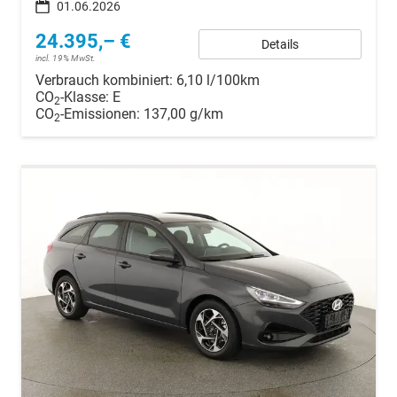
01.06.2026
24.395,– €
Details
incl. 19% MwSt.
Verbrauch kombiniert:
6,10 l/100km
CO
-Klasse:
E
2
CO
-Emissionen:
137,00 g/km
2