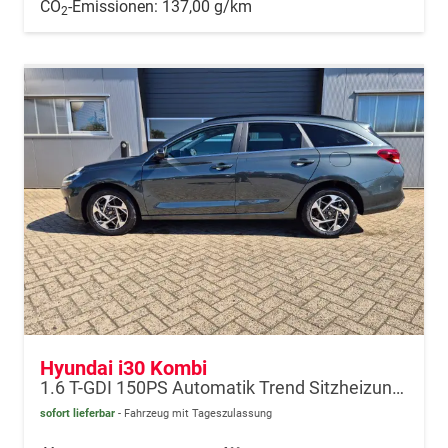
CO
-Emissionen:
137,00 g/km
2
Hyundai i30 Kombi
1.6 T-GDI 150PS Automatik Trend Sitzheizung Lenkradheizung Klimaautomatik PDC v+h Rückf.Kamera Navi Apple CarPlay + Android Auto 16"LM
sofort lieferbar
Fahrzeug mit Tageszulassung