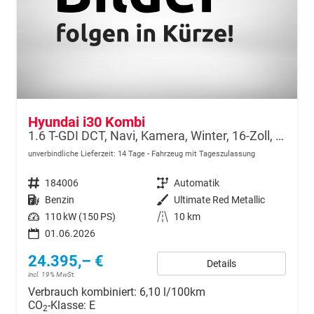
Hyundai i30 Kombi
1.6 T-GDI DCT, Navi, Kamera, Winter, 16-Zoll, 5 J.-Garantie
unverbindliche Lieferzeit:
14 Tage
Fahrzeug mit Tageszulassung
Fahrzeugnr.
184006
Getriebe
Automatik
Kraftstoff
Benzin
Außenfarbe
Ultimate Red Metallic
Leistung
110 kW (150 PS)
Kilometerstand
10 km
01.06.2026
24.395,– €
Details
incl. 19% MwSt.
Verbrauch kombiniert:
6,10 l/100km
CO
-Klasse:
E
2