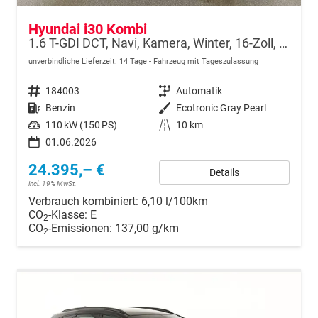
Hyundai i30 Kombi
1.6 T-GDI DCT, Navi, Kamera, Winter, 16-Zoll, 5 J.-Garantie
unverbindliche Lieferzeit:
14 Tage
Fahrzeug mit Tageszulassung
Fahrzeugnr.
184003
Getriebe
Automatik
Kraftstoff
Benzin
Außenfarbe
Ecotronic Gray Pearl
Leistung
110 kW (150 PS)
Kilometerstand
10 km
01.06.2026
24.395,– €
Details
incl. 19% MwSt.
Verbrauch kombiniert:
6,10 l/100km
CO
-Klasse:
E
2
CO
-Emissionen:
137,00 g/km
2