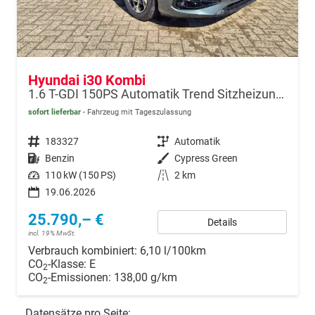
Hyundai i30 Kombi
1.6 T-GDI 150PS Automatik Trend Sitzheizung Lenkradheizung Klimaautomatik PDC v+h Rückf.Kamera Navi Apple CarPlay + Android Auto 16"LM
sofort lieferbar
Fahrzeug mit Tageszulassung
Fahrzeugnr.
183327
Getriebe
Automatik
Kraftstoff
Benzin
Außenfarbe
Cypress Green
Leistung
110 kW (150 PS)
Kilometerstand
2 km
19.06.2026
25.790,– €
Details
incl. 19% MwSt.
Verbrauch kombiniert:
6,10 l/100km
CO
-Klasse:
E
2
CO
-Emissionen:
138,00 g/km
2
Datensätze pro Seite: