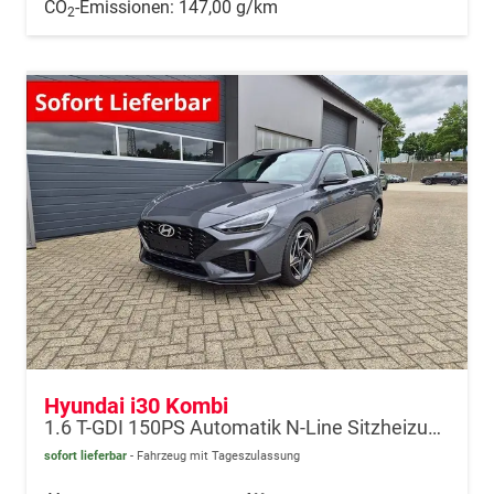
CO
-Emissionen:
147,00 g/km
2
Hyundai i30 Kombi
1.6 T-GDI 150PS Automatik N-Line Sitzheizung Lenkradheizung Klimaautomatik Navi 10,3"-Touchscreen Bluelink Apple CarPlay + Android Auto PDC v+h Rückf.Kamera 18-LM
sofort lieferbar
Fahrzeug mit Tageszulassung