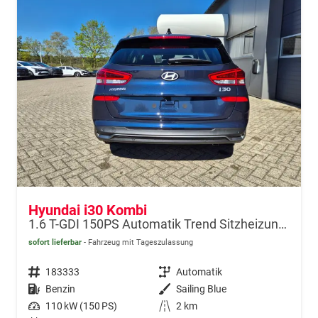
Hyundai i30 Kombi
1.6 T-GDI 150PS Automatik Trend Sitzheizung Lenkradheizung Klimaautomatik PDC v+h Rückf.Kamera Navi Apple CarPlay + Android Auto 16"LM
sofort lieferbar
Fahrzeug mit Tageszulassung
Fahrzeugnr.
183333
Getriebe
Automatik
Kraftstoff
Benzin
Außenfarbe
Sailing Blue
Leistung
110 kW (150 PS)
Kilometerstand
2 km