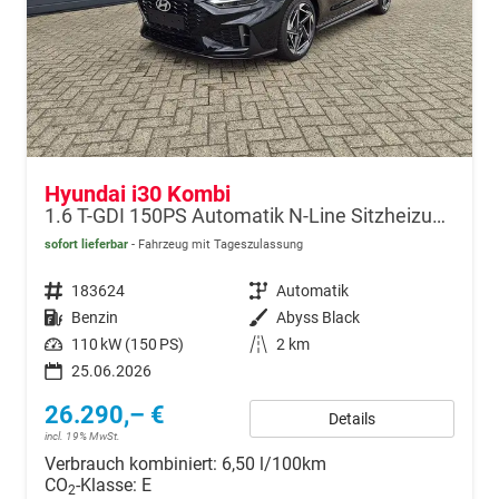
Hyundai i30 Kombi
1.6 T-GDI 150PS Automatik N-Line Sitzheizung Lenkradheizung Klimaautomatik Navi 10,3"-Touchscreen Bluelink Apple CarPlay + Android Auto PDC v+h Rückf.Kamera 18-LM
sofort lieferbar
Fahrzeug mit Tageszulassung
Fahrzeugnr.
183624
Getriebe
Automatik
Kraftstoff
Benzin
Außenfarbe
Abyss Black
Leistung
110 kW (150 PS)
Kilometerstand
2 km
25.06.2026
26.290,– €
Details
incl. 19% MwSt.
Verbrauch kombiniert:
6,50 l/100km
CO
-Klasse:
E
2