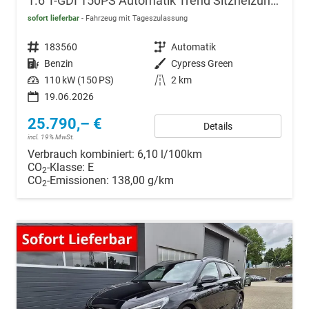
1.6 T-GDI 150PS Automatik Trend Sitzheizung Lenkradheizung Klimaautomatik PDC v+h Rückf.Kamera Navi Apple CarPlay + Android Auto 16"LM
sofort lieferbar
Fahrzeug mit Tageszulassung
Fahrzeugnr.
183560
Getriebe
Automatik
Kraftstoff
Benzin
Außenfarbe
Cypress Green
Leistung
110 kW (150 PS)
Kilometerstand
2 km
19.06.2026
25.790,– €
Details
incl. 19% MwSt.
Verbrauch kombiniert:
6,10 l/100km
CO
-Klasse:
E
2
CO
-Emissionen:
138,00 g/km
2