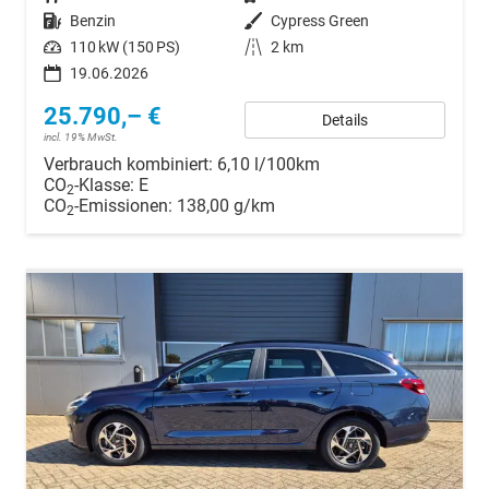
Kraftstoff
Benzin
Außenfarbe
Cypress Green
Leistung
110 kW (150 PS)
Kilometerstand
2 km
19.06.2026
25.790,– €
Details
incl. 19% MwSt.
Verbrauch kombiniert:
6,10 l/100km
CO
-Klasse:
E
2
CO
-Emissionen:
138,00 g/km
2