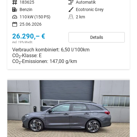
Fahrzeugnr.
183625
Getriebe
Automatik
Kraftstoff
Benzin
Außenfarbe
Ecotronic Grey
Leistung
110 kW (150 PS)
Kilometerstand
2 km
25.06.2026
26.290,– €
Details
incl. 19% MwSt.
Verbrauch kombiniert:
6,50 l/100km
CO
-Klasse:
E
2
CO
-Emissionen:
147,00 g/km
2