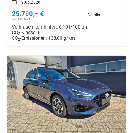
19.06.2026
25.790,– €
Details
incl. 19% MwSt.
Verbrauch kombiniert:
6,10 l/100km
CO
-Klasse:
E
2
CO
-Emissionen:
138,00 g/km
2