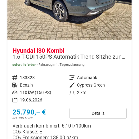
Hyundai i30 Kombi
1.6 T-GDI 150PS Automatik Trend Sitzheizung Lenkradheizung Klimaautomatik PDC v+h Rückf.Kamera Navi Apple CarPlay + Android Auto 16"LM
sofort lieferbar
Fahrzeug mit Tageszulassung
Fahrzeugnr.
183328
Getriebe
Automatik
Kraftstoff
Benzin
Außenfarbe
Cypress Green
Leistung
110 kW (150 PS)
Kilometerstand
2 km
19.06.2026
25.790,– €
Details
incl. 19% MwSt.
Verbrauch kombiniert:
6,10 l/100km
CO
-Klasse:
E
2
CO
-Emissionen:
138,00 g/km
2