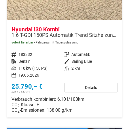
Hyundai i30 Kombi
1.6 T-GDI 150PS Automatik Trend Sitzheizung Lenkradheizung Klimaautomatik PDC v+h Rückf.Kamera Navi Apple CarPlay + Android Auto 16"LM
sofort lieferbar
Fahrzeug mit Tageszulassung
Fahrzeugnr.
183332
Getriebe
Automatik
Kraftstoff
Benzin
Außenfarbe
Sailing Blue
Leistung
110 kW (150 PS)
Kilometerstand
2 km
19.06.2026
25.790,– €
Details
incl. 19% MwSt.
Verbrauch kombiniert:
6,10 l/100km
CO
-Klasse:
E
2
CO
-Emissionen:
138,00 g/km
2