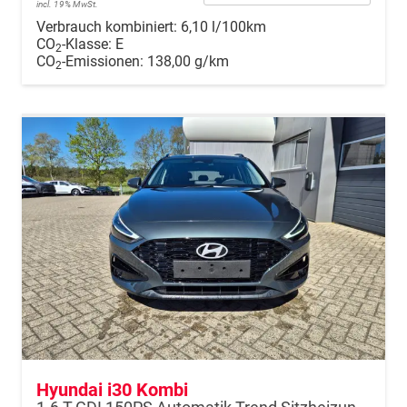
incl. 19% MwSt.
Verbrauch kombiniert:
6,10 l/100km
CO
-Klasse:
E
2
CO
-Emissionen:
138,00 g/km
2
Hyundai i30 Kombi