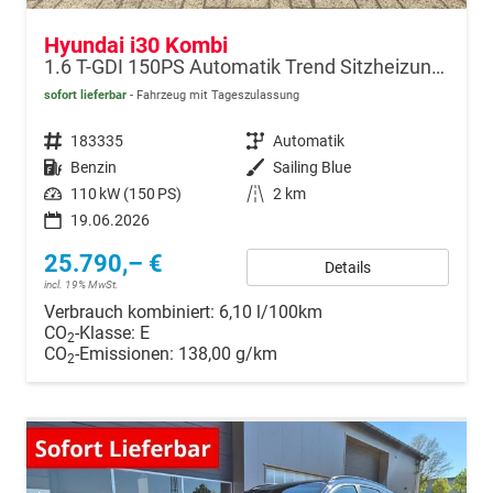
Hyundai i30 Kombi
1.6 T-GDI 150PS Automatik Trend Sitzheizung Lenkradheizung Klimaautomatik PDC v+h Rückf.Kamera Navi Apple CarPlay + Android Auto 16"LM
sofort lieferbar
Fahrzeug mit Tageszulassung
Fahrzeugnr.
183335
Getriebe
Automatik
Kraftstoff
Benzin
Außenfarbe
Sailing Blue
Leistung
110 kW (150 PS)
Kilometerstand
2 km
19.06.2026
25.790,– €
Details
incl. 19% MwSt.
Verbrauch kombiniert:
6,10 l/100km
CO
-Klasse:
E
2
CO
-Emissionen:
138,00 g/km
2