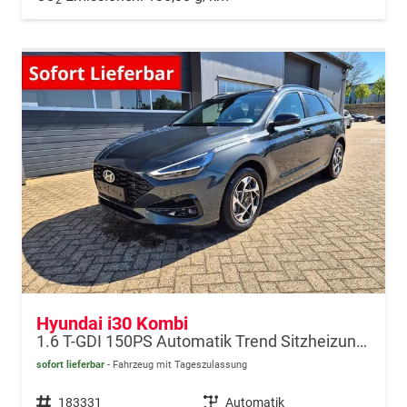
Hyundai i30 Kombi
1.6 T-GDI 150PS Automatik Trend Sitzheizung Lenkradheizung Klimaautomatik PDC v+h Rückf.Kamera Navi Apple CarPlay + Android Auto 16"LM
sofort lieferbar
Fahrzeug mit Tageszulassung
Fahrzeugnr.
183331
Getriebe
Automatik