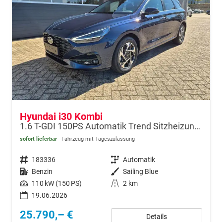
Hyundai i30 Kombi
1.6 T-GDI 150PS Automatik Trend Sitzheizung Lenkradheizung Klimaautomatik PDC v+h Rückf.Kamera Navi Apple CarPlay + Android Auto 16"LM
sofort lieferbar
Fahrzeug mit Tageszulassung
Fahrzeugnr.
183336
Getriebe
Automatik
Kraftstoff
Benzin
Außenfarbe
Sailing Blue
Leistung
110 kW (150 PS)
Kilometerstand
2 km
19.06.2026
25.790,– €
Details