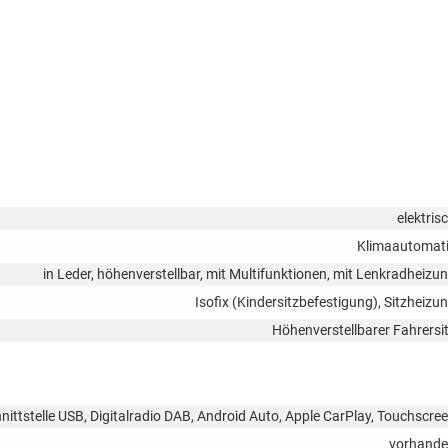
elektris
Klimaautomat
in Leder, höhenverstellbar, mit Multifunktionen, mit Lenkradheizu
Isofix (Kindersitzbefestigung), Sitzheizu
Höhenverstellbarer Fahrersi
ittstelle USB, Digitalradio DAB, Android Auto, Apple CarPlay, Touchscre
vorhand