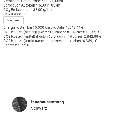
Verbrauch Landstraße:
5,00 l/100km
Verbrauch Autobahn:
6,30 l/100km
CO
-Emissionen:
133,00 g/km
2
CO
-Klasse:
D
2
Download
Energiekosten bei 15.000 km pro Jahr:
1.543,44 €
CO2 Kosten (niedrig)
:
1.197,- €
(Kosten Durchschnitt 10 Jahre)
CO2 Kosten (mittel)
:
2.842,88 €
(Kosten Durchschnitt 10 Jahre)
CO2 Kosten (hoch)
:
4.389,- €
(Kosten Durchschnitt 10 Jahre)
Jahressteuer:
100,- €
Innenausstattung
Innenausstattung
Schwarz