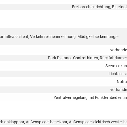
Freisprecheinrichtung, Bluetoo
rhalteassistent, Verkehrzeichenerkennung, Müdigkeitserkennungs-
vorhand
Park Distance Control hinten, Rückfahrkame
Servolenku
Lichtsens
Notr
vorhand
Zentralverriegelung mit Funkfernbedienu
ch anklappbar, Außenspiegel beheizbar, Außenspiegel elektrisch verstellb