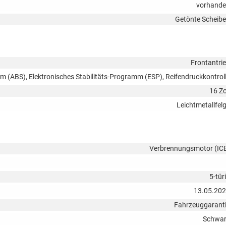
vorhand
Getönte Scheib
Frontantri
em (ABS), Elektronisches Stabilitäts-Programm (ESP), Reifendruckkontrol
16 Zo
Leichtmetallfel
Verbrennungsmotor (IC
5-tür
13.05.20
Fahrzeuggarant
Schwa