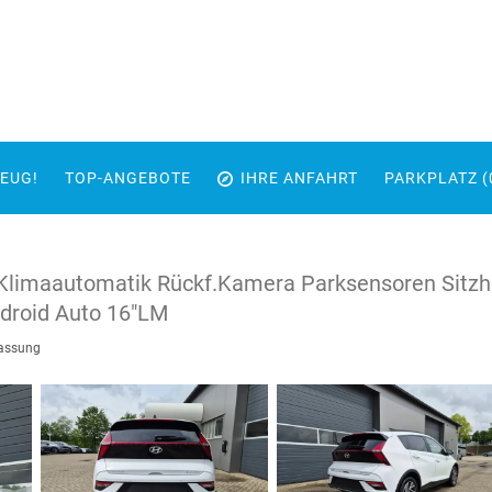
EUG!
TOP-ANGEBOTE
IHRE ANFAHRT
PARKPLATZ (
 Klimaautomatik Rückf.Kamera Parksensoren Sitzh
droid Auto 16"LM
lassung