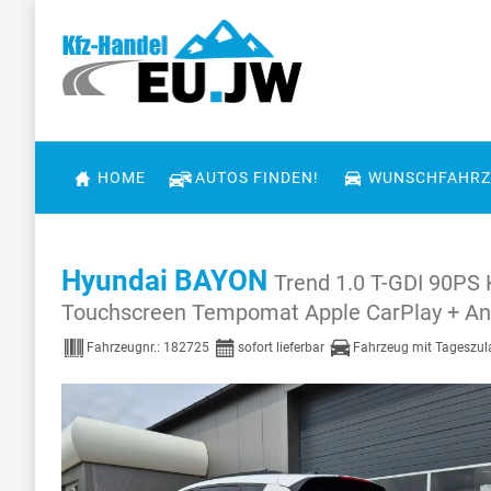
HOME
AUTOS FINDEN!
WUNSCHFAHRZ
Hyundai BAYON
Trend 1.0 T-GDI 90PS
Touchscreen Tempomat Apple CarPlay + An
Fahrzeugnr.:
182725
sofort lieferbar
Fahrzeug mit Tageszu