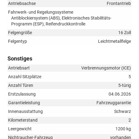
Antriebsachse
Frontantrieb
Fahrwerk- und Regelungssysteme
Antiblockiersystem (ABS), Elektronisches Stabilitäts-
Programm (ESP), Reifendruckkontrolle
Felgengröße
16 Zoll
Felgentyp
Leichtmetallfelge
Sonstiges
Antriebsart
Verbrennungsmotor (ICE)
Anzahl Sitzplätze
5
Anzahl Türen
5-türig
Erstzulassung
04.06.2026
Garantieleistung
Fahrzeuggarantie
Innenausstattung
Schwarz
Kilometerstand
2
Leergewicht
1200 kg
Nichtraucher-Fahrzeug
vorhanden