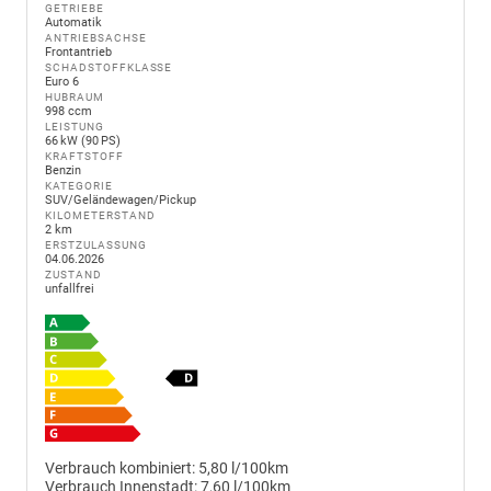
GETRIEBE
Automatik
ANTRIEBSACHSE
Frontantrieb
SCHADSTOFFKLASSE
Euro 6
HUBRAUM
998 ccm
LEISTUNG
66 kW (90 PS)
KRAFTSTOFF
Benzin
KATEGORIE
SUV/Geländewagen/Pickup
KILOMETERSTAND
2 km
ERSTZULASSUNG
04.06.2026
ZUSTAND
unfallfrei
Verbrauch kombiniert:
5,80 l/100km
Verbrauch Innenstadt:
7,60 l/100km