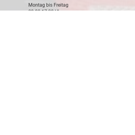
Montag bis Freitag
09:00-17:30 Uhr
Samstag
10:00-14:00 Uhr
Kontaktaufnahme
08745 - 91243
0171 - 77 11 893
info@eu-jw.de