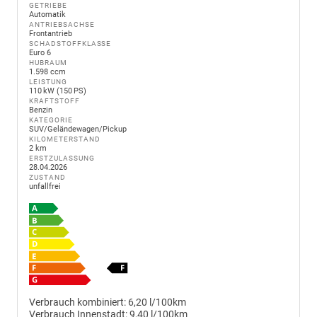
GETRIEBE
Automatik
ANTRIEBSACHSE
Frontantrieb
SCHADSTOFFKLASSE
Euro 6
HUBRAUM
1.598 ccm
LEISTUNG
110 kW (150 PS)
KRAFTSTOFF
Benzin
KATEGORIE
SUV/Geländewagen/Pickup
KILOMETERSTAND
2 km
ERSTZULASSUNG
28.04.2026
ZUSTAND
unfallfrei
Verbrauch kombiniert:
6,20 l/100km
Verbrauch Innenstadt:
9,40 l/100km