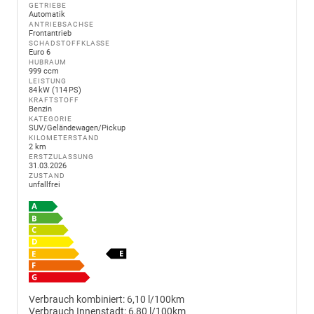
GETRIEBE
Automatik
ANTRIEBSACHSE
Frontantrieb
SCHADSTOFFKLASSE
Euro 6
HUBRAUM
999 ccm
LEISTUNG
84 kW (114 PS)
KRAFTSTOFF
Benzin
KATEGORIE
SUV/Geländewagen/Pickup
KILOMETERSTAND
2 km
ERSTZULASSUNG
31.03.2026
ZUSTAND
unfallfrei
Verbrauch kombiniert:
6,10 l/100km
Verbrauch Innenstadt:
6,80 l/100km