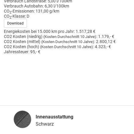
Verbrauch Landstraße:
5,00 l/100km
Verbrauch Autobahn:
6,30 l/100km
CO
-Emissionen:
131,00 g/km
2
CO
-Klasse:
D
2
Download
Energiekosten bei 15.000 km pro Jahr:
1.517,28 €
CO2 Kosten (niedrig)
:
1.179,- €
(Kosten Durchschnitt 10 Jahre)
CO2 Kosten (mittel)
:
2.800,12 €
(Kosten Durchschnitt 10 Jahre)
CO2 Kosten (hoch)
:
4.323,- €
(Kosten Durchschnitt 10 Jahre)
Jahressteuer:
95,- €
Innenausstattung
Innenausstattung
Schwarz