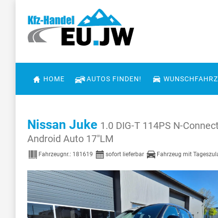
HOME
AUTOS FINDEN!
WUNSCHFAHRZ
Nissan Juke
1.0 DIG-T 114PS N-Connect
Android Auto 17"LM
Fahrzeugnr.:
181619
sofort lieferbar
Fahrzeug mit Tageszu