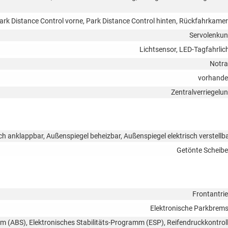
ark Distance Control vorne, Park Distance Control hinten, Rückfahrkame
Servolenku
Lichtsensor, LED-Tagfahrlic
Notr
vorhand
Zentralverriegelu
ch anklappbar, Außenspiegel beheizbar, Außenspiegel elektrisch verstellb
Getönte Scheib
Frontantri
Elektronische Parkbrem
em (ABS), Elektronisches Stabilitäts-Programm (ESP), Reifendruckkontrol