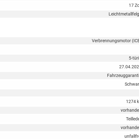
17 Zo
Leichtmetallfel
Verbrennungsmotor (IC
5-tür
27.04.20
Fahrzeuggarant
Schwa
1274 
vorhand
Teilled
vorhand
unfallfr