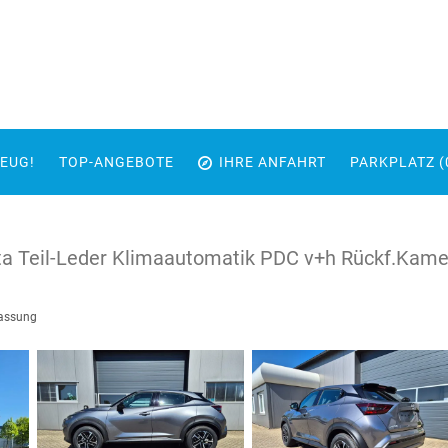
EUG!
TOP-ANGEBOTE
IHRE ANFAHRT
PARKPLATZ (
a Teil-Leder Klimaautomatik PDC v+h Rückf.Kame
lassung