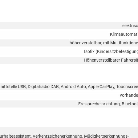
elektris
Klimaautomat
höhenverstellbar, mit Multifunktion
Isofix (Kindersitzbefestigun
Höhenverstellbarer Fahrersi
ittstelle USB, Digitalradio DAB, Android Auto, Apple CarPlay, Touchscre
vorhand
Freisprecheinrichtung, Bluetoo
rhalteassistent, Verkehrzeichenerkennung, Müdigkeitserkennungs-