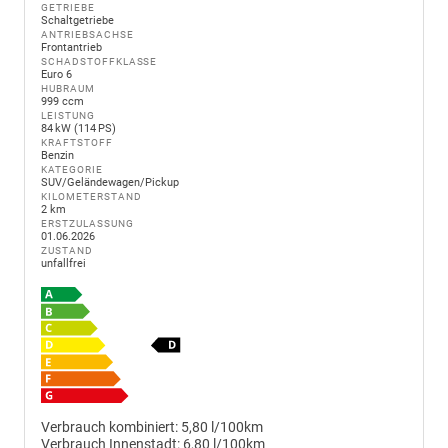
GETRIEBE
Schaltgetriebe
ANTRIEBSACHSE
Frontantrieb
SCHADSTOFFKLASSE
Euro 6
HUBRAUM
999 ccm
LEISTUNG
84 kW (114 PS)
KRAFTSTOFF
Benzin
KATEGORIE
SUV/Geländewagen/Pickup
KILOMETERSTAND
2 km
ERSTZULASSUNG
01.06.2026
ZUSTAND
unfallfrei
Verbrauch kombiniert:
5,80 l/100km
Verbrauch Innenstadt:
6,80 l/100km