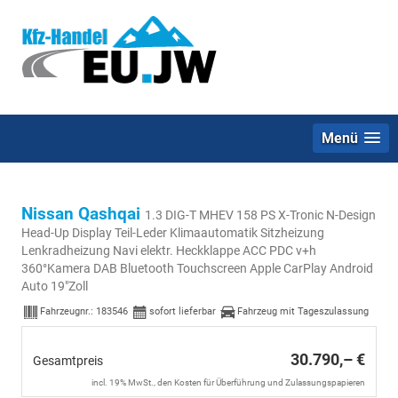
Menü
Nissan Qashqai
1.3 DIG-T MHEV 158 PS X-Tronic N-Design
Head-Up Display Teil-Leder Klimaautomatik Sitzheizung
Lenkradheizung Navi elektr. Heckklappe ACC PDC v+h
360°Kamera DAB Bluetooth Touchscreen Apple CarPlay Android
Auto 19"Zoll
Fahrzeugnr.:
183546
sofort lieferbar
Fahrzeug mit Tageszulassung
30.790,– €
Gesamtpreis
incl. 19% MwSt., den Kosten für Überführung und Zulassungspapieren