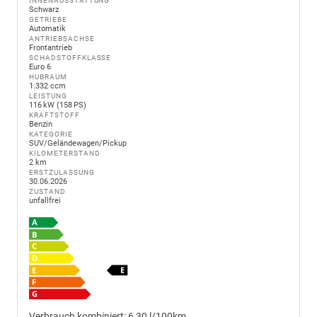
INNENAUSSTATTUNG
Schwarz
GETRIEBE
Automatik
ANTRIEBSACHSE
Frontantrieb
SCHADSTOFFKLASSE
Euro 6
HUBRAUM
1.332 ccm
LEISTUNG
116 kW (158 PS)
KRAFTSTOFF
Benzin
KATEGORIE
SUV/Geländewagen/Pickup
KILOMETERSTAND
2 km
ERSTZULASSUNG
30.06.2026
ZUSTAND
unfallfrei
Verbrauch kombiniert:
6,30 l/100km