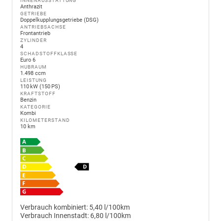
INNENAUSSTATTUNG
Anthrazit
GETRIEBE
Doppelkupplungsgetriebe (DSG)
ANTRIEBSACHSE
Frontantrieb
ZYLINDER
4
SCHADSTOFFKLASSE
Euro 6
HUBRAUM
1.498 ccm
LEISTUNG
110 kW (150 PS)
KRAFTSTOFF
Benzin
KATEGORIE
Kombi
KILOMETERSTAND
10 km
Verbrauch kombiniert:
5,40 l/100km
Verbrauch Innenstadt:
6,80 l/100km