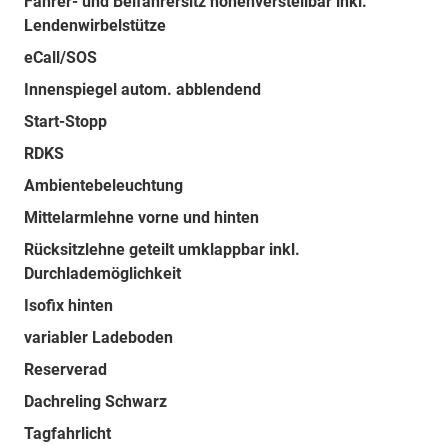
Fahrer- und Beifahrersitz höhenverstellbar inkl.
Lendenwirbelstütze
eCall/SOS
Innenspiegel autom. abblendend
Start-Stopp
RDKS
Ambientebeleuchtung
Mittelarmlehne vorne und hinten
Rücksitzlehne geteilt umklappbar inkl.
Durchlademöglichkeit
Isofix hinten
variabler Ladeboden
Reserverad
Dachreling Schwarz
Tagfahrlicht