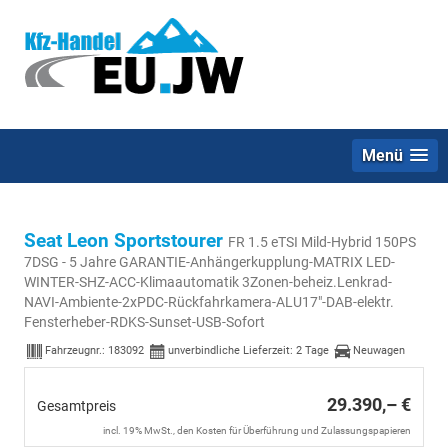
Menü
Seat Leon Sportstourer
FR 1.5 eTSI Mild-Hybrid 150PS
7DSG - 5 Jahre GARANTIE-Anhängerkupplung-MATRIX LED-
WINTER-SHZ-ACC-Klimaautomatik 3Zonen-beheiz.Lenkrad-
NAVI-Ambiente-2xPDC-Rückfahrkamera-ALU17"-DAB-elektr.
Fensterheber-RDKS-Sunset-USB-Sofort
Fahrzeugnr.:
183092
unverbindliche Lieferzeit:
2 Tage
Neuwagen
29.390,– €
Gesamtpreis
incl. 19% MwSt., den Kosten für Überführung und Zulassungspapieren