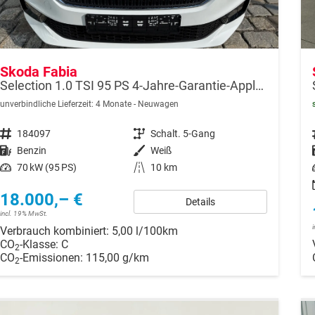
Skoda Fabia
Selection 1.0 TSI 95 PS 4-Jahre-Garantie-AppleCarPlay-AndroidAuto-LED-PDC-Sitzheizung-DAB-Klima
unverbindliche Lieferzeit:
4 Monate
Neuwagen
Fahrzeugnr.
184097
Getriebe
Schalt. 5-Gang
Kraftstoff
Benzin
Außenfarbe
Weiß
Leistung
70 kW (95 PS)
Kilometerstand
10 km
18.000,– €
Details
incl. 19% MwSt.
Verbrauch kombiniert:
5,00 l/100km
CO
-Klasse:
C
2
CO
-Emissionen:
115,00 g/km
2