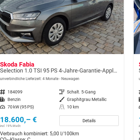
Skoda Fabia
Selection 1.0 TSI 95 PS 4-Jahre-Garantie-AppleCarPlay-AndroidAuto-LED-PDC-Sitzheizung-DAB-Klima
unverbindliche Lieferzeit:
4 Monate
Neuwagen
Fahrzeugnr.
184099
Getriebe
Schalt. 5-Gang
Kraftstoff
Benzin
Außenfarbe
Graphitgrau Metallic
Leistung
70 kW (95 PS)
Kilometerstand
10 km
18.600,– €
Details
incl. 19% MwSt.
Verbrauch kombiniert:
5,00 l/100km
CO
-Klasse:
C