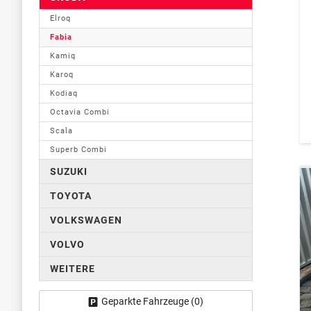
Elroq
Fabia
Kamiq
Karoq
Kodiaq
Octavia Combi
Scala
Superb Combi
SUZUKI
TOYOTA
VOLKSWAGEN
VOLVO
WEITERE
Geparkte Fahrzeuge (
0
)