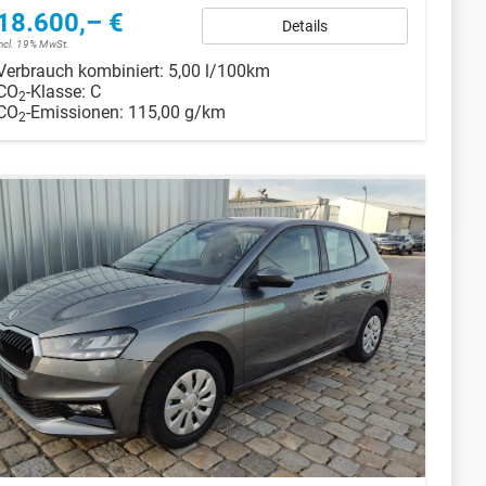
18.600,– €
Details
incl. 19% MwSt.
Verbrauch kombiniert:
5,00 l/100km
CO
-Klasse:
C
2
CO
-Emissionen:
115,00 g/km
2