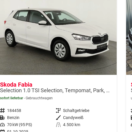
Skoda Fabia
Selection 1.0 TSI Selection, Tempomat, Park, Winterpaket, SmartLink, 4-J Garantie
sofort lieferbar
Gebrauchtwagen
Fahrzeugnr.
184458
Getriebe
Schaltgetriebe
Kraftstoff
Benzin
Außenfarbe
Candyweiß
Leistung
70 kW (95 PS)
Kilometerstand
4.500 km
01.10.2025