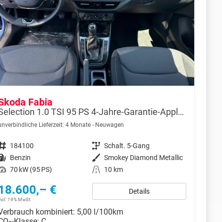
Skoda Fabia
Selection 1.0 TSI 95 PS 4-Jahre-Garantie-AppleCarPlay-AndroidAuto-LED-PDC-Sitzheizung-DAB-Klima
unverbindliche Lieferzeit:
4 Monate
Neuwagen
Fahrzeugnr.
184100
Getriebe
Schalt. 5-Gang
Kraftstoff
Benzin
Außenfarbe
Smokey Diamond Metallic
Leistung
70 kW (95 PS)
Kilometerstand
10 km
18.600,– €
Details
incl. 19% MwSt.
Verbrauch kombiniert:
5,00 l/100km
CO
-Klasse:
C