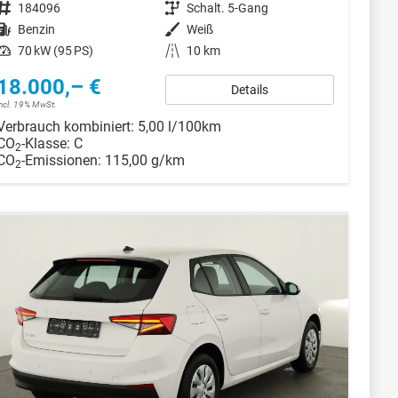
Fahrzeugnr.
184096
Getriebe
Schalt. 5-Gang
Kraftstoff
Benzin
Außenfarbe
Weiß
Leistung
70 kW (95 PS)
Kilometerstand
10 km
18.000,– €
Details
incl. 19% MwSt.
Verbrauch kombiniert:
5,00 l/100km
CO
-Klasse:
C
2
CO
-Emissionen:
115,00 g/km
2