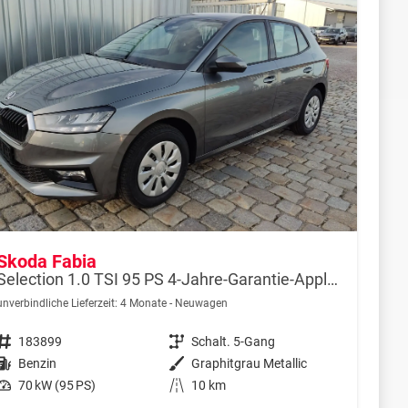
Skoda Fabia
Selection 1.0 TSI 95 PS 4-Jahre-Garantie-AppleCarPlay-AndroidAuto-LED-PDC-Sitzheizung-DAB-Klima
unverbindliche Lieferzeit:
4 Monate
Neuwagen
Fahrzeugnr.
183899
Getriebe
Schalt. 5-Gang
Kraftstoff
Benzin
Außenfarbe
Graphitgrau Metallic
Leistung
70 kW (95 PS)
Kilometerstand
10 km