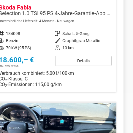
Skoda Fabia
Selection 1.0 TSI 95 PS 4-Jahre-Garantie-AppleCarPlay-AndroidAuto-LED-PDC-Sitzheizung-DAB-Klima
unverbindliche Lieferzeit:
4 Monate
Neuwagen
Fahrzeugnr.
184098
Getriebe
Schalt. 5-Gang
Kraftstoff
Benzin
Außenfarbe
Graphitgrau Metallic
Leistung
70 kW (95 PS)
Kilometerstand
10 km
18.600,– €
Details
incl. 19% MwSt.
Verbrauch kombiniert:
5,00 l/100km
CO
-Klasse:
C
2
CO
-Emissionen:
115,00 g/km
2