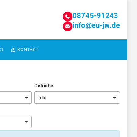
08745-91243
info@eu-jw.de
0
)
KONTAKT
Getriebe