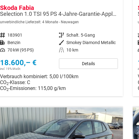
Skoda Fabia
Selection 1.0 TSI 95 PS 4-Jahre-Garantie-AppleCarPlay-AndroidAuto-LED-PDC-Sitzheizung-DAB-Klima
unverbindliche Lieferzeit:
4 Monate
Neuwagen
Fahrzeugnr.
183901
Getriebe
Schalt. 5-Gang
Kraftstoff
Benzin
Außenfarbe
Smokey Diamond Metallic
Leistung
70 kW (95 PS)
Kilometerstand
10 km
18.600,– €
Details
incl. 19% MwSt.
Verbrauch kombiniert:
5,00 l/100km
CO
-Klasse:
C
2
CO
-Emissionen:
115,00 g/km
2