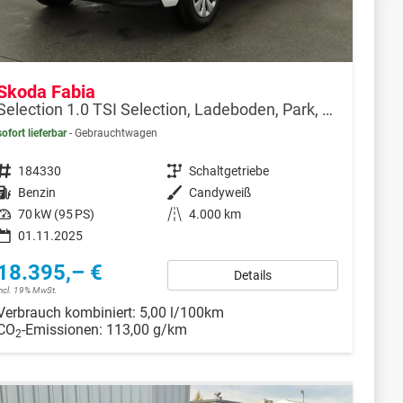
Skoda Fabia
Selection 1.0 TSI Selection, Ladeboden, Park, Winterpaket, SmartLink, 4-J Garantie
sofort lieferbar
Gebrauchtwagen
Fahrzeugnr.
184330
Getriebe
Schaltgetriebe
Kraftstoff
Benzin
Außenfarbe
Candyweiß
Leistung
70 kW (95 PS)
Kilometerstand
4.000 km
01.11.2025
18.395,– €
Details
incl. 19% MwSt.
Verbrauch kombiniert:
5,00 l/100km
CO
-Emissionen:
113,00 g/km
2