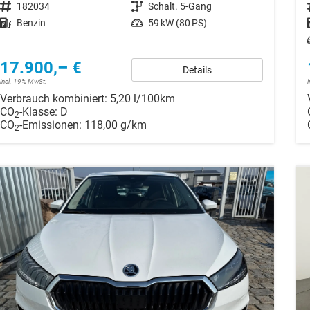
Fahrzeugnr.
182034
Getriebe
Schalt. 5-Gang
Kraftstoff
Benzin
Leistung
59 kW (80 PS)
17.900,– €
Details
incl. 19% MwSt.
Verbrauch kombiniert:
5,20 l/100km
CO
-Klasse:
D
2
CO
-Emissionen:
118,00 g/km
2