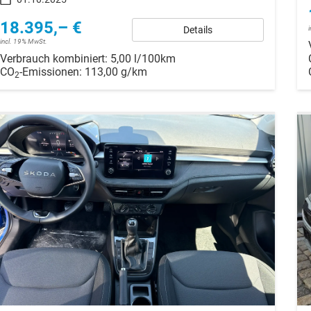
18.395,– €
Details
incl. 19% MwSt.
Verbrauch kombiniert:
5,00 l/100km
CO
-Emissionen:
113,00 g/km
2