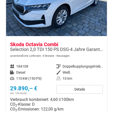
Skoda Octavia Combi
Selection 2,0 TDI 150 PS DSG-4 Jahre Garantie-PDC vorne und hinten-Sitzheizung-Smart Link
unverbindliche Lieferzeit:
4 Monate
Neuwagen
Fahrzeugnr.
184108
Getriebe
Doppelkupplungsgetriebe (DSG)
Kraftstoff
Diesel
Außenfarbe
Weiß
Leistung
110 kW (150 PS)
Kilometerstand
10 km
29.890,– €
Details
incl. 19% MwSt.
Verbrauch kombiniert:
4,60 l/100km
CO
-Klasse:
D
2
CO
-Emissionen:
122,00 g/km
2