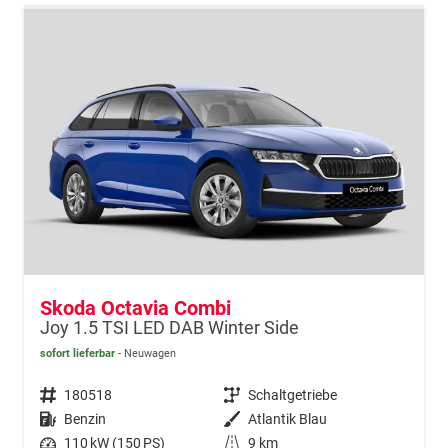
Skoda Octavia Combi
Joy 1.5 TSI LED DAB Winter Side
sofort lieferbar
Neuwagen
Fahrzeugnr.
180518
Getriebe
Schaltgetriebe
Kraftstoff
Benzin
Außenfarbe
Atlantik Blau
Leistung
110 kW (150 PS)
Kilometerstand
9 km