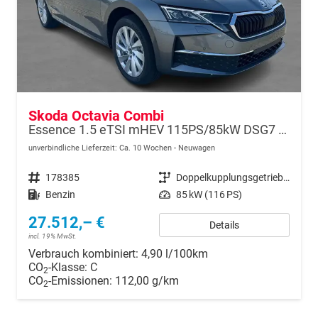
Skoda Octavia Combi
Essence 1.5 eTSI mHEV 115PS/85kW DSG7 2026
unverbindliche Lieferzeit: Ca. 10 Wochen
Neuwagen
Fahrzeugnr.
178385
Getriebe
Doppelkupplungsgetriebe (DSG)
Kraftstoff
Benzin
Leistung
85 kW (116 PS)
27.512,– €
Details
incl. 19% MwSt.
Verbrauch kombiniert:
4,90 l/100km
CO
-Klasse:
C
2
CO
-Emissionen:
112,00 g/km
2