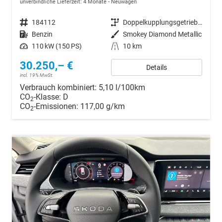
unverbindliche Lieferzeit:
4 Monate
Neuwagen
Fahrzeugnr.
184112
Getriebe
Doppelkupplungsgetriebe (DSG)
Kraftstoff
Benzin
Außenfarbe
Smokey Diamond Metallic
Leistung
110 kW (150 PS)
Kilometerstand
10 km
30.250,– €
Details
incl. 19% MwSt.
Verbrauch kombiniert:
5,10 l/100km
CO
-Klasse:
D
2
CO
-Emissionen:
117,00 g/km
2