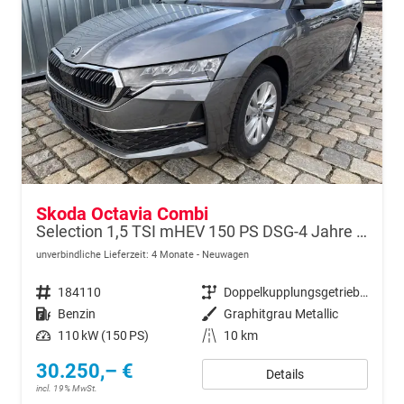
Skoda Octavia Combi
Selection 1,5 TSI mHEV 150 PS DSG-4 Jahre Garantie-Anhängerkupplung schwenkbar-PDC vorne und hinten-Sitzheizung-Smart Link
unverbindliche Lieferzeit:
4 Monate
Neuwagen
Fahrzeugnr.
184110
Getriebe
Doppelkupplungsgetriebe (DSG)
Kraftstoff
Benzin
Außenfarbe
Graphitgrau Metallic
Leistung
110 kW (150 PS)
Kilometerstand
10 km
30.250,– €
Details
incl. 19% MwSt.