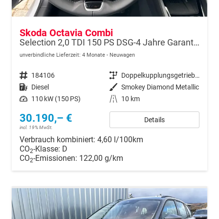
Skoda Octavia Combi
Selection 2,0 TDI 150 PS DSG-4 Jahre Garantie-PDC vorne und hinten-Sitzheizung-Smart Link
unverbindliche Lieferzeit:
4 Monate
Neuwagen
Fahrzeugnr.
184106
Getriebe
Doppelkupplungsgetriebe (DSG)
Kraftstoff
Diesel
Außenfarbe
Smokey Diamond Metallic
Leistung
110 kW (150 PS)
Kilometerstand
10 km
30.190,– €
Details
incl. 19% MwSt.
Verbrauch kombiniert:
4,60 l/100km
CO
-Klasse:
D
2
CO
-Emissionen:
122,00 g/km
2