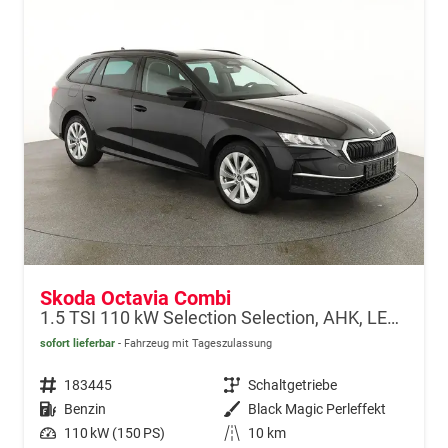
Skoda Octavia Combi
1.5 TSI 110 kW Selection Selection, AHK, LED, Side, ACC, Kamera, Winter, 17-Zoll
sofort lieferbar
Fahrzeug mit Tageszulassung
Fahrzeugnr.
183445
Getriebe
Schaltgetriebe
Kraftstoff
Benzin
Außenfarbe
Black Magic Perleffekt
Leistung
110 kW (150 PS)
Kilometerstand
10 km