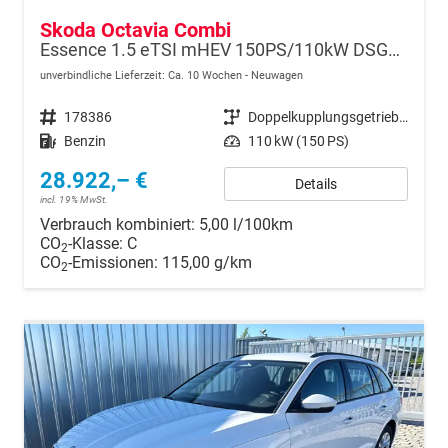
Skoda Octavia Combi
Essence 1.5 eTSI mHEV 150PS/110kW DSG7 2026
unverbindliche Lieferzeit: Ca. 10 Wochen
Neuwagen
Fahrzeugnr.
178386
Getriebe
Doppelkupplungsgetriebe (DSG)
Kraftstoff
Benzin
Leistung
110 kW (150 PS)
28.922,– €
Details
incl. 19% MwSt.
Verbrauch kombiniert:
5,00 l/100km
CO
-Klasse:
C
2
CO
-Emissionen:
115,00 g/km
2