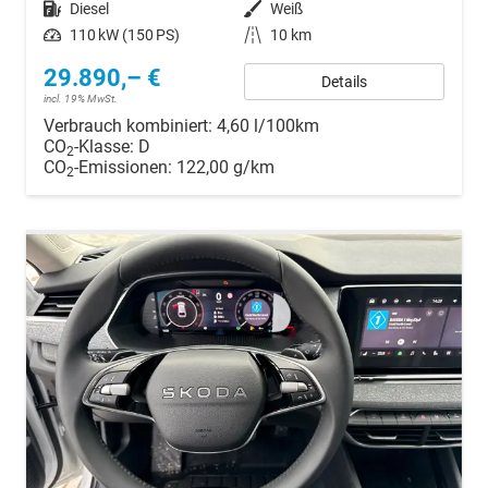
Kraftstoff
Diesel
Außenfarbe
Weiß
Leistung
110 kW (150 PS)
Kilometerstand
10 km
29.890,– €
Details
incl. 19% MwSt.
Verbrauch kombiniert:
4,60 l/100km
CO
-Klasse:
D
2
CO
-Emissionen:
122,00 g/km
2