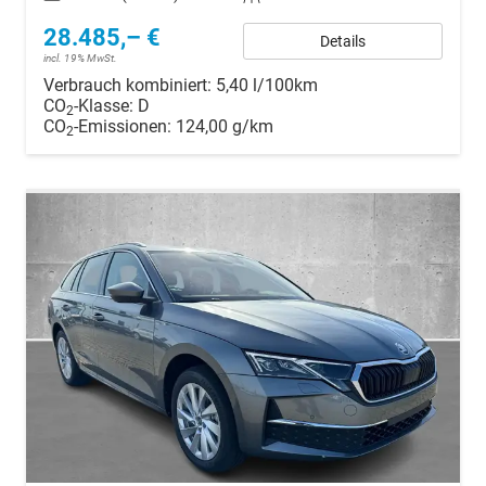
28.485,– €
Details
incl. 19% MwSt.
Verbrauch kombiniert:
5,40 l/100km
CO
-Klasse:
D
2
CO
-Emissionen:
124,00 g/km
2