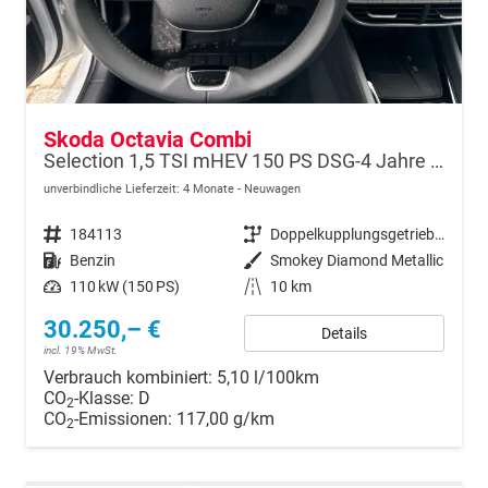
Skoda Octavia Combi
Selection 1,5 TSI mHEV 150 PS DSG-4 Jahre Garantie-Anhängerkupplung schwenkbar-PDC vorne und hinten-Sitzheizung-Smart Link
unverbindliche Lieferzeit:
4 Monate
Neuwagen
Fahrzeugnr.
184113
Getriebe
Doppelkupplungsgetriebe (DSG)
Kraftstoff
Benzin
Außenfarbe
Smokey Diamond Metallic
Leistung
110 kW (150 PS)
Kilometerstand
10 km
30.250,– €
Details
incl. 19% MwSt.
Verbrauch kombiniert:
5,10 l/100km
CO
-Klasse:
D
2
CO
-Emissionen:
117,00 g/km
2