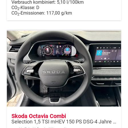
Verbrauch kombiniert:
5,10 l/100km
CO
-Klasse:
D
2
CO
-Emissionen:
117,00 g/km
2
Skoda Octavia Combi
Selection 1,5 TSI mHEV 150 PS DSG-4 Jahre Garantie-Anhängerkupplung schwenkbar-PDC vorne und hinten-Sitzheizung-Smart Link