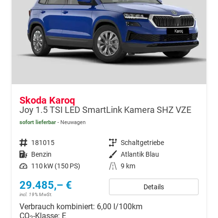
Skoda Karoq
Joy 1.5 TSI LED SmartLink Kamera SHZ VZE
sofort lieferbar
Neuwagen
Fahrzeugnr.
181015
Getriebe
Schaltgetriebe
Kraftstoff
Benzin
Außenfarbe
Atlantik Blau
Leistung
110 kW (150 PS)
Kilometerstand
9 km
29.485,– €
Details
incl. 19% MwSt.
Verbrauch kombiniert:
6,00 l/100km
CO
-Klasse:
E
2