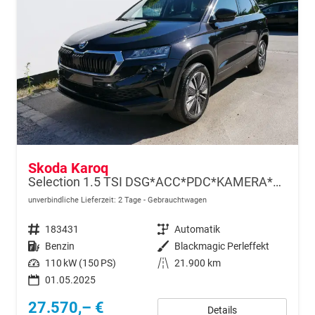
Skoda Karoq
Selection 1.5 TSI DSG*ACC*PDC*KAMERA*TEMPOMAT*LED*SMARTLINK*KLIMA*RADIO*17-ZOLL
unverbindliche Lieferzeit:
2 Tage
Gebrauchtwagen
Fahrzeugnr.
183431
Getriebe
Automatik
Kraftstoff
Benzin
Außenfarbe
Blackmagic Perleffekt
Leistung
110 kW (150 PS)
Kilometerstand
21.900 km
01.05.2025
27.570,– €
Details