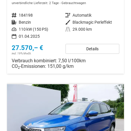
unverbindliche Lieferzeit:
2 Tage
Gebrauchtwagen
Fahrzeugnr.
184198
Getriebe
Automatik
Kraftstoff
Benzin
Außenfarbe
Blackmagic Perleffekt
Leistung
110 kW (150 PS)
Kilometerstand
29.000 km
01.04.2025
27.570,– €
Details
incl. 19% MwSt.
Verbrauch kombiniert:
7,50 l/100km
CO
-Emissionen:
151,00 g/km
2