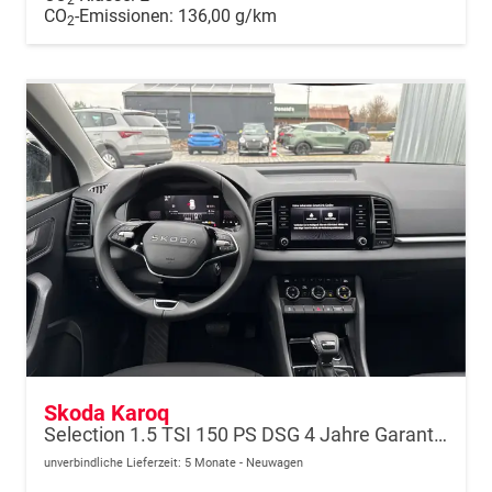
CO
-Emissionen:
136,00 g/km
2
Skoda Karoq
Selection 1.5 TSI 150 PS DSG 4 Jahre Garantie-Anhängerkupplung-Keyless Start-AppleCarPlay-AndroidAuto-Sunset-Tempomat-2-Zonen-Klima-16''Alu
unverbindliche Lieferzeit:
5 Monate
Neuwagen