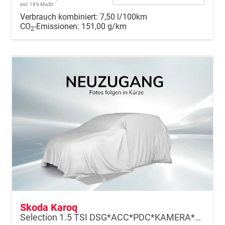
incl. 19% MwSt.
Verbrauch kombiniert:
7,50 l/100km
CO
-Emissionen:
151,00 g/km
2
Skoda Karoq
Selection 1.5 TSI DSG*ACC*PDC*KAMERA*TEMPOMAT*LED*SMARTLINK*KLIMA*RADIO*17-ZOLL