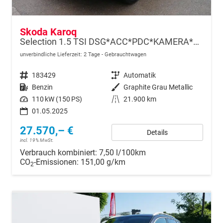
Skoda Karoq
Selection 1.5 TSI DSG*ACC*PDC*KAMERA*TEMPOMAT*LED*SMARTLINK*KLIMA*RADIO*17-ZOLL
unverbindliche Lieferzeit:
2 Tage
Gebrauchtwagen
Fahrzeugnr.
183429
Getriebe
Automatik
Kraftstoff
Benzin
Außenfarbe
Graphite Grau Metallic
Leistung
110 kW (150 PS)
Kilometerstand
21.900 km
01.05.2025
27.570,– €
Details
incl. 19% MwSt.
Verbrauch kombiniert:
7,50 l/100km
CO
-Emissionen:
151,00 g/km
2