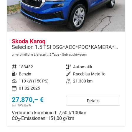
Skoda Karoq
Selection 1.5 TSI DSG*ACC*PDC*KAMERA*TEMPOMAT*LED*SMARTLINK*KLIMA*RADIO*17-ZOLL
unverbindliche Lieferzeit:
2 Tage
Gebrauchtwagen
Fahrzeugnr.
183432
Getriebe
Automatik
Kraftstoff
Benzin
Außenfarbe
Raceblau Metallic
Leistung
110 kW (150 PS)
Kilometerstand
21.300 km
01.02.2025
27.870,– €
Details
incl. 19% MwSt.
Verbrauch kombiniert:
7,50 l/100km
CO
-Emissionen:
151,00 g/km
2