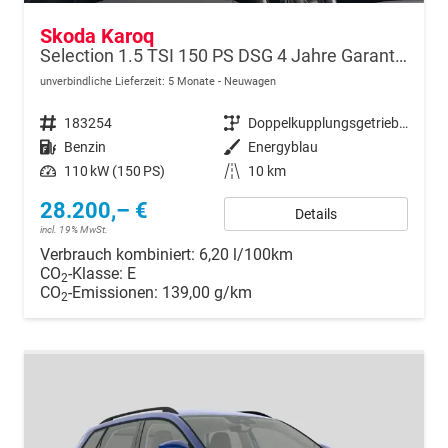
Skoda Karoq
Selection 1.5 TSI 150 PS DSG 4 Jahre Garantie-Keyless Start-AppleCarPlay-AndroidAuto-Sunset-Tempomat-2-Zonen-Klima-16''Alu
unverbindliche Lieferzeit:
5 Monate
Neuwagen
Fahrzeugnr.
183254
Getriebe
Doppelkupplungsgetriebe (DSG)
Kraftstoff
Benzin
Außenfarbe
Energyblau
Leistung
110 kW (150 PS)
Kilometerstand
10 km
28.200,– €
Details
incl. 19% MwSt.
Verbrauch kombiniert:
6,20 l/100km
CO
-Klasse:
E
2
CO
-Emissionen:
139,00 g/km
2