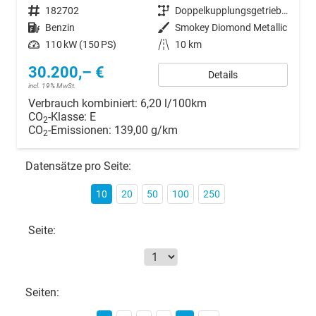
Fahrzeugnr.
182702
Getriebe
Doppelkupplungsgetriebe (DSG)
Kraftstoff
Benzin
Außenfarbe
Smokey Diomond Metallic
Leistung
110 kW (150 PS)
Kilometerstand
10 km
30.200,– €
Details
incl. 19% MwSt.
Verbrauch kombiniert:
6,20 l/100km
CO
-Klasse:
E
2
CO
-Emissionen:
139,00 g/km
2
Datensätze pro Seite:
10
20
50
100
250
Seite:
Seiten: