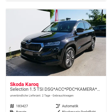
Skoda Karoq
Selection 1.5 TSI DSG*ACC*PDC*KAMERA*TEMPOMAT*LED*SMARTLINK*KLIMA*RADIO*17-ZOLL
unverbindliche Lieferzeit:
2 Tage
Gebrauchtwagen
Fahrzeugnr.
183427
Getriebe
Automatik