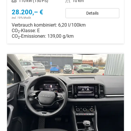
Leistung
110 kW (150 PS)
Kilometerstand
10 km
28.200,– €
Details
incl. 19% MwSt.
Verbrauch kombiniert:
6,20 l/100km
CO
-Klasse:
E
2
CO
-Emissionen:
139,00 g/km
2