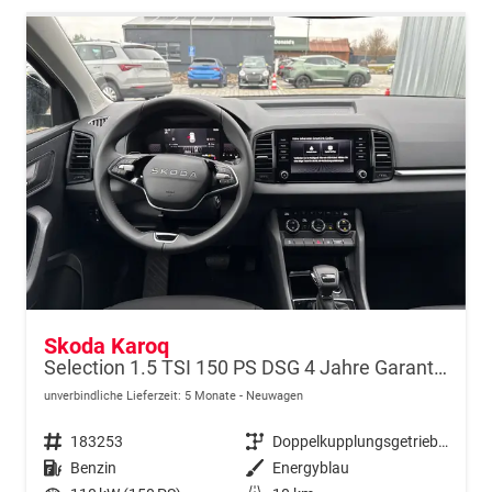
Skoda Karoq
Selection 1.5 TSI 150 PS DSG 4 Jahre Garantie-Keyless Start-AppleCarPlay-AndroidAuto-Sunset-Tempomat-2-Zonen-Klima-16''Alu
unverbindliche Lieferzeit:
5 Monate
Neuwagen
Fahrzeugnr.
183253
Getriebe
Doppelkupplungsgetriebe (DSG)
Kraftstoff
Benzin
Außenfarbe
Energyblau