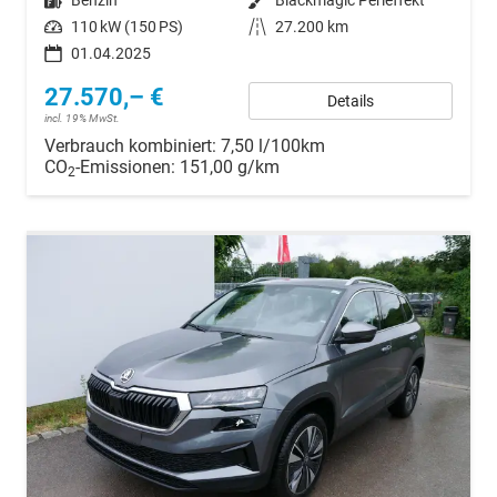
Kraftstoff
Benzin
Außenfarbe
Blackmagic Perleffekt
Leistung
110 kW (150 PS)
Kilometerstand
27.200 km
01.04.2025
27.570,– €
Details
incl. 19% MwSt.
Verbrauch kombiniert:
7,50 l/100km
CO
-Emissionen:
151,00 g/km
2