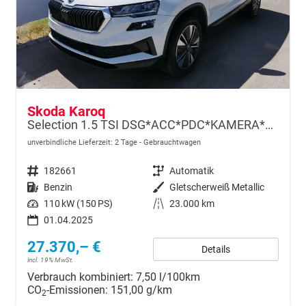
Skoda Karoq
Selection 1.5 TSI DSG*ACC*PDC*KAMERA*TEMPOMAT*LED*SMARTLINK*KLIMA*RADIO*17-ZOLL
unverbindliche Lieferzeit:
2 Tage
Gebrauchtwagen
Fahrzeugnr.
182661
Getriebe
Automatik
Kraftstoff
Benzin
Außenfarbe
Gletscherweiß Metallic
Leistung
110 kW (150 PS)
Kilometerstand
23.000 km
01.04.2025
27.370,– €
Details
incl. 19% MwSt.
Verbrauch kombiniert:
7,50 l/100km
CO
-Emissionen:
151,00 g/km
2