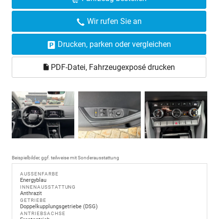
Wir rufen Sie an
Drucken, parken oder vergleichen
PDF-Datei, Fahrzeugexposé drucken
Beispielbilder, ggf. teilweise mit Sonderausstattung
AUSSENFARBE
Energyblau
INNENAUSSTATTUNG
Anthrazit
GETRIEBE
Doppelkupplungsgetriebe (DSG)
ANTRIEBSACHSE