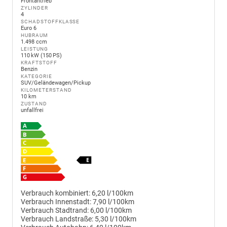
Frontantrieb
ZYLINDER
4
SCHADSTOFFKLASSE
Euro 6
HUBRAUM
1.498 ccm
LEISTUNG
110 kW (150 PS)
KRAFTSTOFF
Benzin
KATEGORIE
SUV/Geländewagen/Pickup
KILOMETERSTAND
10 km
ZUSTAND
unfallfrei
Verbrauch kombiniert:
6,20 l/100km
Verbrauch Innenstadt:
7,90 l/100km
Verbrauch Stadtrand:
6,00 l/100km
Verbrauch Landstraße:
5,30 l/100km