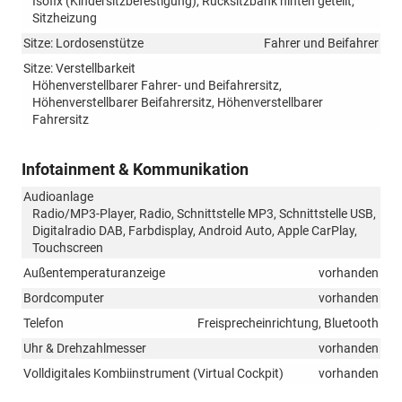
Isofix (Kindersitzbefestigung), Rücksitzbank hinten geteilt,
Sitzheizung
Sitze: Lordosenstütze
Fahrer und Beifahrer
Sitze: Verstellbarkeit
Höhenverstellbarer Fahrer- und Beifahrersitz,
Höhenverstellbarer Beifahrersitz, Höhenverstellbarer
Fahrersitz
Infotainment & Kommunikation
Audioanlage
Radio/MP3-Player, Radio, Schnittstelle MP3, Schnittstelle USB,
Digitalradio DAB, Farbdisplay, Android Auto, Apple CarPlay,
Touchscreen
Außentemperaturanzeige
vorhanden
Bordcomputer
vorhanden
Telefon
Freisprecheinrichtung, Bluetooth
Uhr & Drehzahlmesser
vorhanden
Volldigitales Kombiinstrument (Virtual Cockpit)
vorhanden