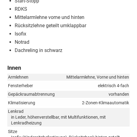
Start-Stopp
RDKS
Mittelarmlehne vorne und hinten
Rücksitzlehne geteilt umklappbar
Isofix
Notrad
Dachreling in schwarz
Innen
Armlehnen
Mittelarmlehne, Vorne und hinten
Fensterheber
elektrisch 4-fach
Gepäckraumabtrennung
vorhanden
Klimatisierung
2-Zonen-Klimaautomatik
Lenkrad
in Leder, höhenverstellbar, mit Multifunktionen, mit
Lenkradheizung
Sitze