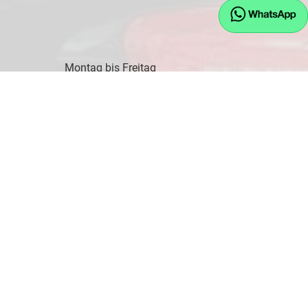
Montag bis Freitag
09:00-17:30 Uhr
Samstag
10:00-14:00 Uhr
Kontaktaufnahme
08745 - 91243