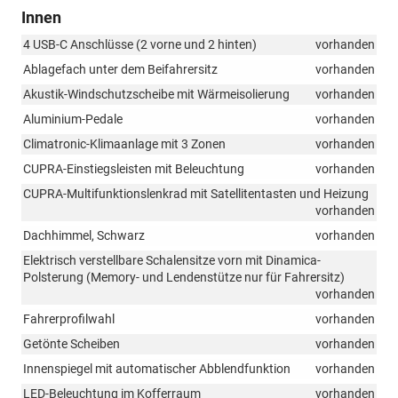
Innen
4 USB-C Anschlüsse (2 vorne und 2 hinten)
vorhanden
Ablagefach unter dem Beifahrersitz
vorhanden
Akustik-Windschutzscheibe mit Wärmeisolierung
vorhanden
Aluminium-Pedale
vorhanden
Climatronic-Klimaanlage mit 3 Zonen
vorhanden
CUPRA-Einstiegsleisten mit Beleuchtung
vorhanden
CUPRA-Multifunktionslenkrad mit Satellitentasten und Heizung
vorhanden
Dachhimmel, Schwarz
vorhanden
Elektrisch verstellbare Schalensitze vorn mit Dinamica-
Polsterung (Memory- und Lendenstütze nur für Fahrersitz)
vorhanden
Fahrerprofilwahl
vorhanden
Getönte Scheiben
vorhanden
Innenspiegel mit automatischer Abblendfunktion
vorhanden
LED-Beleuchtung im Kofferraum
vorhanden