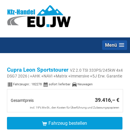
Menü
Cupra Leon Sportstourer
VZ 2.0 TSI 333PS/245kW 4x4
DSG7 2026 | +AHK +NAVI +Matrix +Immersive +5J Erw. Garantie
Fahrzeugnr.:
182278
sofort lieferbar
Neuwagen
39.416,– €
Gesamtpreis
incl. 19% MwSt., den Kosten für Überführung und Zulassungspapieren
Fahrzeug bestellen