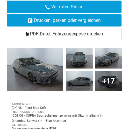
Wir rufen Sie an
Drucken, parken oder vergleichen
PDF-Datei, Fahrzeugexposé drucken
+17
AUSSENFARBE
9K
9K - Fiord Blue Soft
INNENAUSSTATTUNG
CG
CG - CUPRA Sportschalensitze vorne mit Sitzmittelbahn in
Dinamica, Schwarz mit Blau Akzenten
GETRIEBE
Doppelkupplungsgetriebe (DSG)