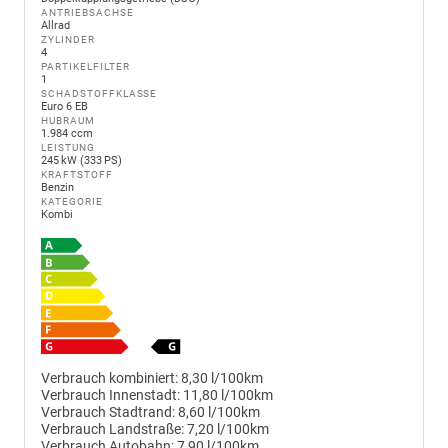
ANTRIEBSACHSE
Allrad
ZYLINDER
4
PARTIKELFILTER
1
SCHADSTOFFKLASSE
Euro 6 EB
HUBRAUM
1.984 ccm
LEISTUNG
245 kW (333 PS)
KRAFTSTOFF
Benzin
KATEGORIE
Kombi
Verbrauch kombiniert:
8,30 l/100km
Verbrauch Innenstadt:
11,80 l/100km
Verbrauch Stadtrand:
8,60 l/100km
Verbrauch Landstraße:
7,20 l/100km
Verbrauch Autobahn:
7,90 l/100km