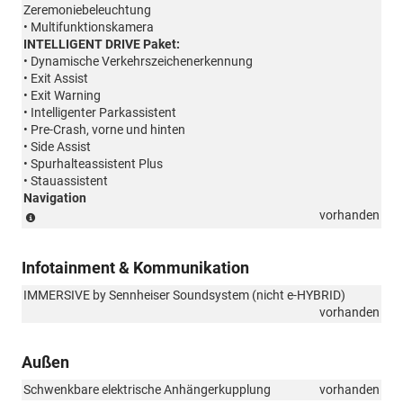
Zeremoniebeleuchtung
• Multifunktionskamera
INTELLIGENT DRIVE Paket:
• Dynamische Verkehrszeichenerkennung
• Exit Assist
• Exit Warning
• Intelligenter Parkassistent
• Pre-Crash, vorne und hinten
• Side Assist
• Spurhalteassistent Plus
• Stauassistent
Navigation
(Paket
vorhanden
ist
nicht
Infotainment & Kommunikation
bestellbar)
IMMERSIVE by Sennheiser Soundsystem (nicht e-HYBRID)
vorhanden
Außen
Schwenkbare elektrische Anhängerkupplung
vorhanden