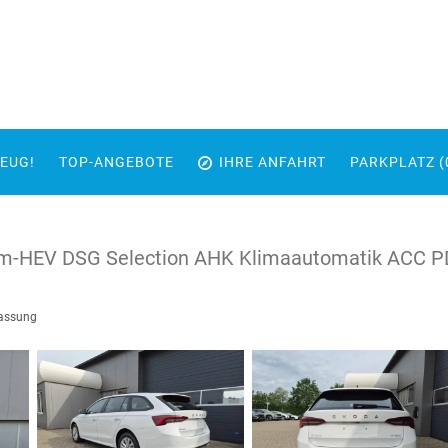
EUG!
TOP-ANGEBOTE
IHRE ANFAHRT
PARKPLATZ (
 m-HEV DSG Selection AHK Klimaautomatik ACC P
lassung