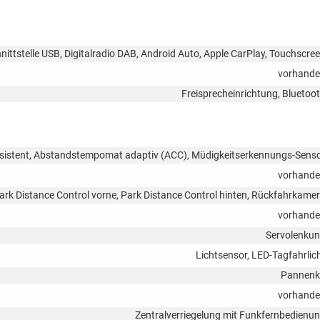
ittstelle USB, Digitalradio DAB, Android Auto, Apple CarPlay, Touchscre
vorhand
Freisprecheinrichtung, Bluetoo
sistent, Abstandstempomat adaptiv (ACC), Müdigkeitserkennungs-Sens
vorhand
ark Distance Control vorne, Park Distance Control hinten, Rückfahrkame
vorhand
Servolenku
Lichtsensor, LED-Tagfahrlic
Pannenk
vorhand
Zentralverriegelung mit Funkfernbedienu