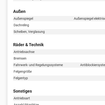
Außen
Außenspiegel
Außenspiegel elektris
Dachreling
Scheiben, Verglasung
Räder & Technik
Antriebsachse
Bremsen
Fahrwerk- und Regelungssysteme
Antiblockiersyst
Felgengröße
Felgentyp
Sonstiges
Antriebsart
Anzahl Sitzplätze