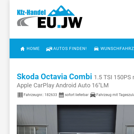
HOME
AUTOS FINDEN!
WUNSCHFAHRZ
Skoda Octavia Combi
1.5 TSI 150PS
Apple CarPlay Android Auto 16"LM
Fahrzeugnr.:
182633
sofort lieferbar
Fahrzeug mit Tageszu