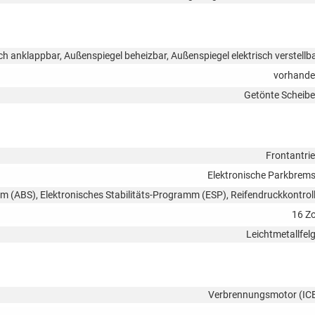
ch anklappbar, Außenspiegel beheizbar, Außenspiegel elektrisch verstellb
vorhand
Getönte Scheib
Frontantri
Elektronische Parkbrem
em (ABS), Elektronisches Stabilitäts-Programm (ESP), Reifendruckkontrol
16 Zo
Leichtmetallfel
Verbrennungsmotor (IC