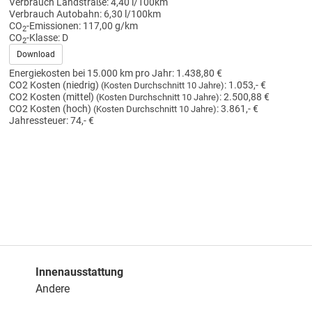
Verbrauch Landstraße:
4,40 l/100km
Verbrauch Autobahn:
6,30 l/100km
CO
-Emissionen:
117,00 g/km
2
CO
-Klasse:
D
2
Download
Energiekosten bei 15.000 km pro Jahr:
1.438,80 €
CO2 Kosten (niedrig)
:
1.053,- €
(Kosten Durchschnitt 10 Jahre)
CO2 Kosten (mittel)
:
2.500,88 €
(Kosten Durchschnitt 10 Jahre)
CO2 Kosten (hoch)
:
3.861,- €
(Kosten Durchschnitt 10 Jahre)
Jahressteuer:
74,- €
Innenausstattung
Andere