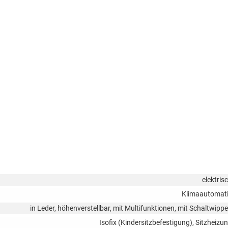
elektris
Klimaautomat
in Leder, höhenverstellbar, mit Multifunktionen, mit Schaltwipp
Isofix (Kindersitzbefestigung), Sitzheizu