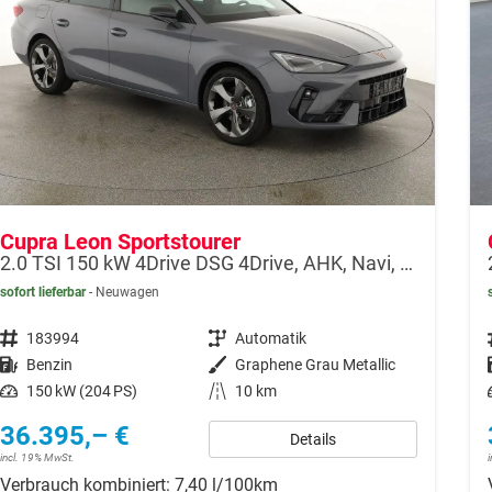
Cupra Leon Sportstourer
2.0 TSI 150 kW 4Drive DSG 4Drive, AHK, Navi, Side, Matrix, el. Klappe, 18-Zoll, 5 J.-Garantie
sofort lieferbar
Neuwagen
Fahrzeugnr.
183994
Getriebe
Automatik
Kraftstoff
Benzin
Außenfarbe
Graphene Grau Metallic
Leistung
150 kW (204 PS)
Kilometerstand
10 km
36.395,– €
Details
incl. 19% MwSt.
Verbrauch kombiniert:
7,40 l/100km