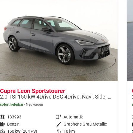
Cupra Leon Sportstourer
2.0 TSI 150 kW 4Drive DSG 4Drive, Navi, Side, Matrix, el. Klappe, 18-Zoll, 5 J.-Garantie
sofort lieferbar
Neuwagen
Fahrzeugnr.
183993
Getriebe
Automatik
Kraftstoff
Benzin
Außenfarbe
Graphene Grau Metallic
Leistung
150 kW (204 PS)
Kilometerstand
10 km