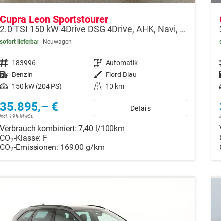
Cupra Leon Sportstourer
2.0 TSI 150 kW 4Drive DSG 4Drive, AHK, Navi, Side, Matrix, el. Klappe, 18-Zoll, 5 J.-Garantie
sofort lieferbar
Neuwagen
Fahrzeugnr.
183996
Getriebe
Automatik
Kraftstoff
Benzin
Außenfarbe
Fiord Blau
Leistung
150 kW (204 PS)
Kilometerstand
10 km
35.895,– €
Details
incl. 19% MwSt.
Verbrauch kombiniert:
7,40 l/100km
CO
-Klasse:
F
2
CO
-Emissionen:
169,00 g/km
2