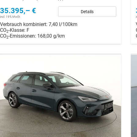
35.395,– €
Details
incl. 19% MwSt.
Verbrauch kombiniert:
7,40 l/100km
CO
-Klasse:
F
2
CO
-Emissionen:
168,00 g/km
2