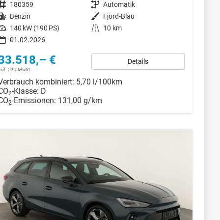
Fahrzeugnr.
180359
Getriebe
Automatik
Kraftstoff
Benzin
Außenfarbe
Fjord-Blau
Leistung
140 kW (190 PS)
Kilometerstand
10 km
01.02.2026
33.518,– €
Details
incl. 19% MwSt.
Verbrauch kombiniert:
5,70 l/100km
CO
-Klasse:
D
2
CO
-Emissionen:
131,00 g/km
2