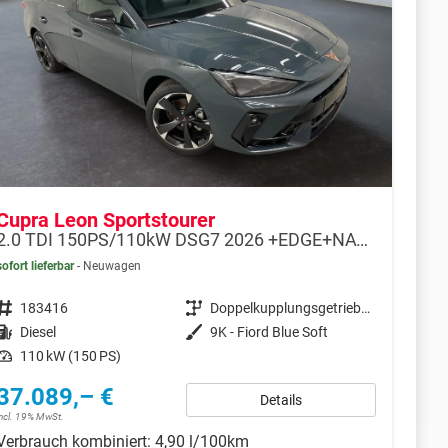
Cupra Leon Sportstourer
2.0 TDI 150PS/110kW DSG7 2026 +EDGE+NAVI+AHK+MATRIX+360+DYNAMIC DESIGN+INTELLIGENT DRIVE+
sofort lieferbar
Neuwagen
Fahrzeugnr.
183416
Getriebe
Doppelkupplungsgetriebe (DSG)
Kraftstoff
Diesel
Außenfarbe
9K - Fiord Blue Soft
Leistung
110 kW (150 PS)
37.089,– €
Details
incl. 19% MwSt.
Verbrauch kombiniert:
4,90 l/100km