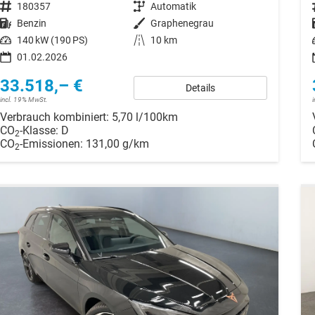
Fahrzeugnr.
180357
Getriebe
Automatik
Kraftstoff
Benzin
Außenfarbe
Graphenegrau
Leistung
140 kW (190 PS)
Kilometerstand
10 km
01.02.2026
33.518,– €
Details
incl. 19% MwSt.
Verbrauch kombiniert:
5,70 l/100km
CO
-Klasse:
D
2
CO
-Emissionen:
131,00 g/km
2