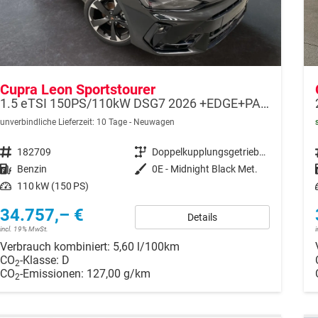
Cupra Leon Sportstourer
1.5 eTSI 150PS/110kW DSG7 2026 +EDGE+PANO+INTELLIGENT DRIVE
unverbindliche Lieferzeit:
10 Tage
Neuwagen
Fahrzeugnr.
182709
Getriebe
Doppelkupplungsgetriebe (DSG)
Kraftstoff
Benzin
Außenfarbe
0E - Midnight Black Met.
Leistung
110 kW (150 PS)
34.757,– €
Details
incl. 19% MwSt.
Verbrauch kombiniert:
5,60 l/100km
CO
-Klasse:
D
2
CO
-Emissionen:
127,00 g/km
2