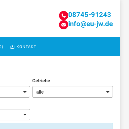
08745-91243
info@eu-jw.de
0
)
KONTAKT
Getriebe