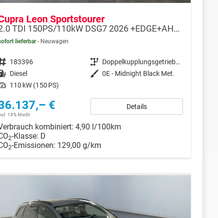
Cupra Leon Sportstourer
2.0 TDI 150PS/110kW DSG7 2026 +EDGE+AHK+DYNAMIC DESIGN+INTEL. DRIVE+ERW. GARANTIE+NOTRAD
sofort lieferbar
Neuwagen
Fahrzeugnr.
183396
Getriebe
Doppelkupplungsgetriebe (DSG)
Kraftstoff
Diesel
Außenfarbe
0E - Midnight Black Met.
Leistung
110 kW (150 PS)
36.137,– €
Details
incl. 19% MwSt.
Verbrauch kombiniert:
4,90 l/100km
CO
-Klasse:
D
2
CO
-Emissionen:
129,00 g/km
2