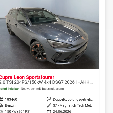
Cupra Leon Sportstourer
2.0 TSI 204PS/150kW 4x4 DSG7 2026 | +AHK +RFK +El.Hecklappe +CUPRA HD Matrix +NAVI +5J Erw. Garantie - RESERIVERT
sofort lieferbar
Neuwagen mit Tageszulassung
Fahrzeugnr.
183460
Getriebe
Doppelkupplungsgetriebe (DSG)
Kraftstoff
Benzin
Außenfarbe
S7 - Magnetich Tech Met.
Leistung
150 kW (204 PS)
24.06.2026