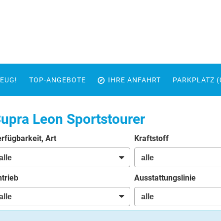
EUG!
TOP-ANGEBOTE
IHRE ANFAHRT
PARKPLATZ (
upra Leon Sportstourer
rfügbarkeit, Art
Kraftstoff
trieb
Ausstattungslinie