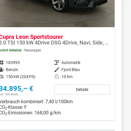
Cupra Leon Sportstourer
2.0 TSI 150 kW 4Drive DSG 4Drive, Navi, Side, Matrix, el. Klappe, 18-Zoll, 5 J.-Garantie
sofort lieferbar
Neuwagen
Fahrzeugnr.
183995
Getriebe
Automatik
Kraftstoff
Benzin
Außenfarbe
Fjord Blau
Leistung
150 kW (204 PS)
Kilometerstand
10 km
34.895,– €
Details
incl. 19% MwSt.
Verbrauch kombiniert:
7,40 l/100km
CO
-Klasse:
F
2
CO
-Emissionen:
168,00 g/km
2