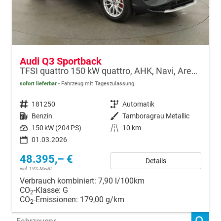
Audi Q3 Sportback
TFSI quattro 150 kW quattro, AHK, Navi, AreaView, Side, Sound, Winter, 18-Zoll
sofort lieferbar
Fahrzeug mit Tageszulassung
Fahrzeugnr.
181250
Getriebe
Automatik
Kraftstoff
Benzin
Außenfarbe
Tamboragrau Metallic
Leistung
150 kW (204 PS)
Kilometerstand
10 km
01.03.2026
48.395,– €
Details
incl. 19% MwSt.
Verbrauch kombiniert:
7,90 l/100km
CO
-Klasse:
G
2
CO
-Emissionen:
179,00 g/km
2
Fahrzeugnr.