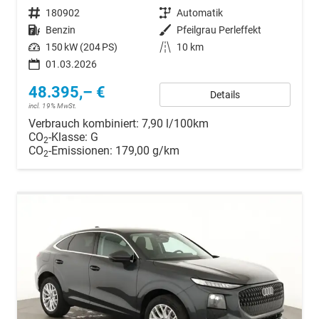
Fahrzeugnr.
180902
Getriebe
Automatik
Kraftstoff
Benzin
Außenfarbe
Pfeilgrau Perleffekt
Leistung
150 kW (204 PS)
Kilometerstand
10 km
01.03.2026
48.395,– €
Details
incl. 19% MwSt.
Verbrauch kombiniert:
7,90 l/100km
CO
-Klasse:
G
2
CO
-Emissionen:
179,00 g/km
2