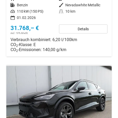
Kraftstoff
Benzin
Außenfarbe
Nevadawhite Metallic
Leistung
110 kW (150 PS)
Kilometerstand
10 km
01.02.2026
31.768,– €
Details
incl. 19% MwSt.
Verbrauch kombiniert:
6,20 l/100km
CO
-Klasse:
E
2
CO
-Emissionen:
140,00 g/km
2