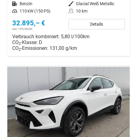
Kraftstoff
Benzin
Außenfarbe
Glacial Weiß Metallic
Leistung
110 kW (150 PS)
Kilometerstand
10 km
32.895,– €
Details
incl. 19% MwSt.
Verbrauch kombiniert:
5,80 l/100km
CO
-Klasse:
D
2
CO
-Emissionen:
131,00 g/km
2