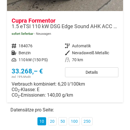
Cupra Formentor
1.5 eTSI 110 kW DSG Edge Sound AHK ACC LED
sofort lieferbar
Neuwagen
Fahrzeugnr.
184076
Getriebe
Automatik
Kraftstoff
Benzin
Außenfarbe
Nevadaweiß Metallic
Leistung
110 kW (150 PS)
Kilometerstand
70 km
33.268,– €
Details
incl. 19% MwSt.
Verbrauch kombiniert:
6,20 l/100km
CO
-Klasse:
E
2
CO
-Emissionen:
140,00 g/km
2
Datensätze pro Seite:
10
20
50
100
250