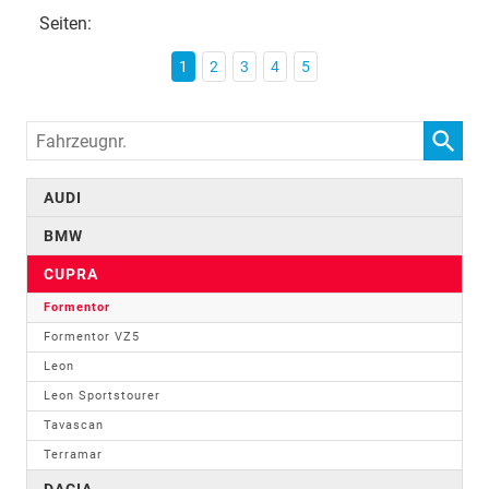
Seiten:
1
2
3
4
5
Fahrzeugnr.
AUDI
BMW
CUPRA
Formentor
Formentor VZ5
Leon
Leon Sportstourer
Tavascan
Terramar
DACIA