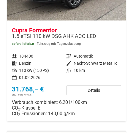
Cupra Formentor
1.5 eTSI 110 kW DSG AHK ACC LED
sofort lieferbar
Fahrzeug mit Tageszulassung
Fahrzeugnr.
184406
Getriebe
Automatik
Kraftstoff
Benzin
Außenfarbe
Nacht-Schwarz Metallic
Leistung
110 kW (150 PS)
Kilometerstand
10 km
01.02.2026
31.768,– €
Details
incl. 19% MwSt.
Verbrauch kombiniert:
6,20 l/100km
CO
-Klasse:
E
2
CO
-Emissionen:
140,00 g/km
2