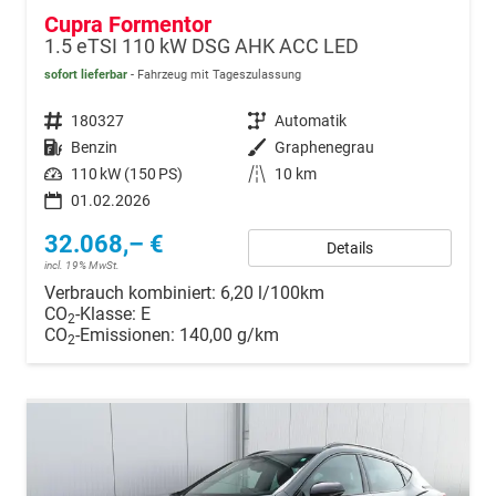
Cupra Formentor
1.5 eTSI 110 kW DSG AHK ACC LED
sofort lieferbar
Fahrzeug mit Tageszulassung
Fahrzeugnr.
180327
Getriebe
Automatik
Kraftstoff
Benzin
Außenfarbe
Graphenegrau
Leistung
110 kW (150 PS)
Kilometerstand
10 km
01.02.2026
32.068,– €
Details
incl. 19% MwSt.
Verbrauch kombiniert:
6,20 l/100km
CO
-Klasse:
E
2
CO
-Emissionen:
140,00 g/km
2