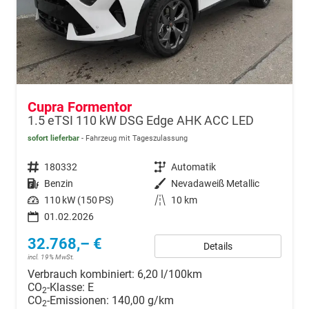
Cupra Formentor
1.5 eTSI 110 kW DSG Edge AHK ACC LED
sofort lieferbar
Fahrzeug mit Tageszulassung
Fahrzeugnr.
180332
Getriebe
Automatik
Kraftstoff
Benzin
Außenfarbe
Nevadaweiß Metallic
Leistung
110 kW (150 PS)
Kilometerstand
10 km
01.02.2026
32.768,– €
Details
incl. 19% MwSt.
Verbrauch kombiniert:
6,20 l/100km
CO
-Klasse:
E
2
CO
-Emissionen:
140,00 g/km
2