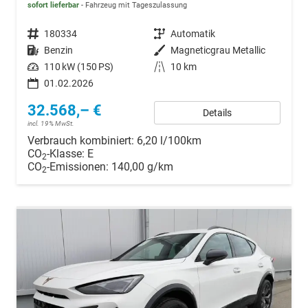
sofort lieferbar
Fahrzeug mit Tageszulassung
Fahrzeugnr.
180334
Getriebe
Automatik
Kraftstoff
Benzin
Außenfarbe
Magneticgrau Metallic
Leistung
110 kW (150 PS)
Kilometerstand
10 km
01.02.2026
32.568,– €
Details
incl. 19% MwSt.
Verbrauch kombiniert:
6,20 l/100km
CO
-Klasse:
E
2
CO
-Emissionen:
140,00 g/km
2