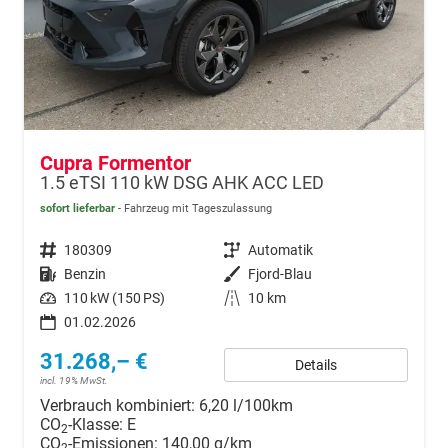
Cupra Formentor
1.5 eTSI 110 kW DSG AHK ACC LED
sofort lieferbar
Fahrzeug mit Tageszulassung
Fahrzeugnr.
180309
Getriebe
Automatik
Kraftstoff
Benzin
Außenfarbe
Fjord-Blau
Leistung
110 kW (150 PS)
Kilometerstand
10 km
01.02.2026
31.268,– €
Details
incl. 19% MwSt.
Verbrauch kombiniert:
6,20 l/100km
CO
-Klasse:
E
2
CO
-Emissionen:
140,00 g/km
2