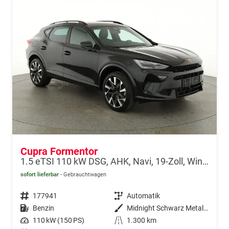
Cupra Formentor
1.5 eTSI 110 kW DSG, AHK, Navi, 19-Zoll, Winterpaket
sofort lieferbar
Gebrauchtwagen
Fahrzeugnr.
177941
Getriebe
Automatik
Kraftstoff
Benzin
Außenfarbe
Midnight Schwarz Metallic
Leistung
110 kW (150 PS)
Kilometerstand
1.300 km