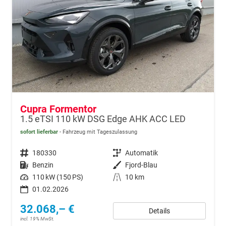
Cupra Formentor
1.5 eTSI 110 kW DSG Edge AHK ACC LED
sofort lieferbar
Fahrzeug mit Tageszulassung
Fahrzeugnr.
180330
Getriebe
Automatik
Kraftstoff
Benzin
Außenfarbe
Fjord-Blau
Leistung
110 kW (150 PS)
Kilometerstand
10 km
01.02.2026
32.068,– €
Details
incl. 19% MwSt.