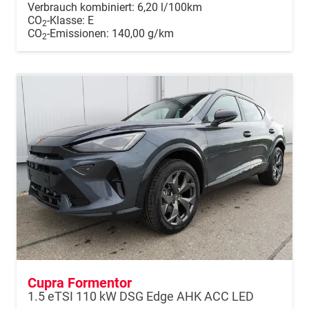
Verbrauch kombiniert:
6,20 l/100km
CO
-Klasse:
E
2
CO
-Emissionen:
140,00 g/km
2
Cupra Formentor
1.5 eTSI 110 kW DSG Edge AHK ACC LED