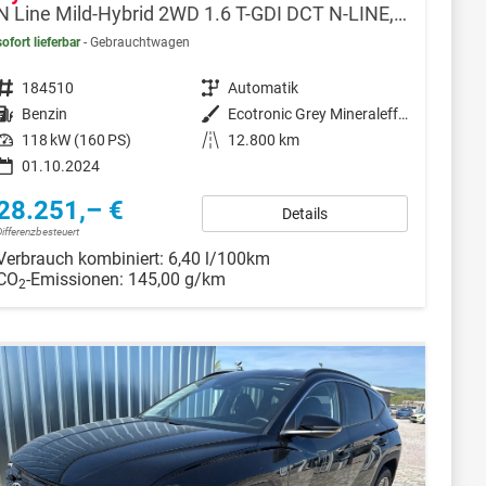
N Line Mild-Hybrid 2WD 1.6 T-GDI DCT N-LINE, Navi, 19-Zoll, Teilleder
sofort lieferbar
Gebrauchtwagen
Fahrzeugnr.
184510
Getriebe
Automatik
Kraftstoff
Benzin
Außenfarbe
Ecotronic Grey Mineraleffekt
Leistung
118 kW (160 PS)
Kilometerstand
12.800 km
01.10.2024
28.251,– €
Details
Differenzbesteuert
Verbrauch kombiniert:
6,40 l/100km
CO
-Emissionen:
145,00 g/km
2