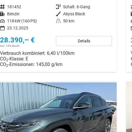
Fahrzeugnr.
181452
Getriebe
Schalt. 6-Gang
Kraftstoff
Benzin
Außenfarbe
Abyss Black
Leistung
118 kW (160 PS)
Kilometerstand
50 km
23.12.2025
28.390,– €
Details
incl. 19% MwSt.
Verbrauch kombiniert:
6,40 l/100km
CO
-Klasse:
E
2
CO
-Emissionen:
145,00 g/km
2