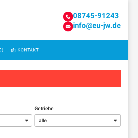
08745-91243
info@eu-jw.de
0
)
KONTAKT
Getriebe