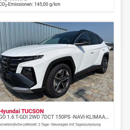
CO
-Emissionen:
145,00 g/km
2
Hyundai TUCSON
GO 1.6 T-GDI 2WD 7DCT 150PS -NAVI-KLIMAAUTOM-ALU18"-SHZ-WINTER-LED-PDC-KAMERA-KEYLESS GO-Sofort
unverbindliche Lieferzeit:
2 Tage
Neuwagen mit Tageszulassung