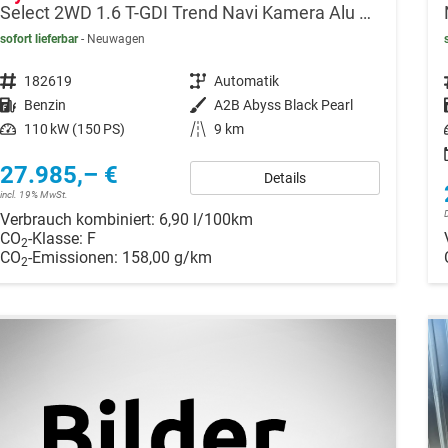
Select 2WD 1.6 T-GDI Trend Navi Kamera Alu SHZ LED
sofort lieferbar
Neuwagen
Fahrzeugnr.
182619
Getriebe
Automatik
Kraftstoff
Benzin
Außenfarbe
A2B Abyss Black Pearl
Leistung
110 kW (150 PS)
Kilometerstand
9 km
27.985,– €
Details
incl. 19% MwSt.
Verbrauch kombiniert:
6,90 l/100km
CO
-Klasse:
F
2
CO
-Emissionen:
158,00 g/km
2