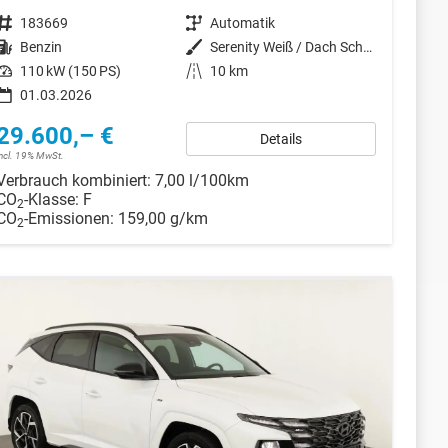
Fahrzeugnr.
183669
Getriebe
Automatik
Kraftstoff
Benzin
Außenfarbe
Serenity Weiß / Dach Schwarz
Leistung
110 kW (150 PS)
Kilometerstand
10 km
01.03.2026
29.600,– €
Details
incl. 19% MwSt.
Verbrauch kombiniert:
7,00 l/100km
CO
-Klasse:
F
2
CO
-Emissionen:
159,00 g/km
2