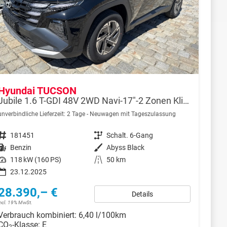
Hyundai TUCSON
Jubile 1.6 T-GDI 48V 2WD Navi-17"-2 Zonen Klimaautomatik-LED-Kamera-Sofort
unverbindliche Lieferzeit:
2 Tage
Neuwagen mit Tageszulassung
Fahrzeugnr.
181451
Getriebe
Schalt. 6-Gang
Kraftstoff
Benzin
Außenfarbe
Abyss Black
Leistung
118 kW (160 PS)
Kilometerstand
50 km
23.12.2025
28.390,– €
Details
incl. 19% MwSt.
Verbrauch kombiniert:
6,40 l/100km
CO
-Klasse:
E
2