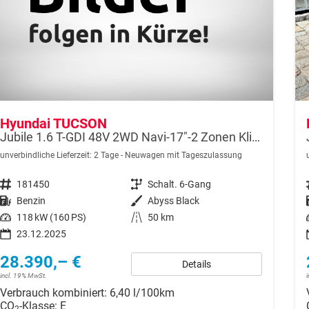
Hyundai TUCSON
Jubile 1.6 T-GDI 48V 2WD Navi-17"-2 Zonen Klimaautomatik-LED-Kamera-Sofort
unverbindliche Lieferzeit:
2 Tage
Neuwagen mit Tageszulassung
Fahrzeugnr.
181450
Getriebe
Schalt. 6-Gang
Kraftstoff
Benzin
Außenfarbe
Abyss Black
Leistung
118 kW (160 PS)
Kilometerstand
50 km
23.12.2025
28.390,– €
Details
incl. 19% MwSt.
Verbrauch kombiniert:
6,40 l/100km
CO
-Klasse:
E
2