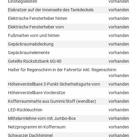
Einstiegsleisten
vorhanden
Eiskratzer auf der Innenseite des Tankdeckels
vorhanden
Elektrische Fensterheber hinten
vorhanden
Elektrische Fensterheber vorn
vorhanden
Fußmatten vorn und hinten
vorhanden
Gepäckraumabdeckung
vorhanden
Gepäckraumelemente
vorhanden
Geteilte Rücksitzbank 60/40
vorhanden
Halter für Regenschirm in der Fahrertür inkl. Regenschirm
vorhanden
Höhenverstellbare 3-Punkt-Sicherheitsgurte vorn
vorhanden
Höhenverstellbare Vordersitze
vorhanden
Kofferraummatte aus Gummi/Stoff (wendbar)
vorhanden
LED-Rückleuchten
vorhanden
Mittelarmlehne vorn mit Jumbo-Box
vorhanden
Netzprogramm im Kofferraum
vorhanden
Schwarzer Dachhimmel
vorhanden