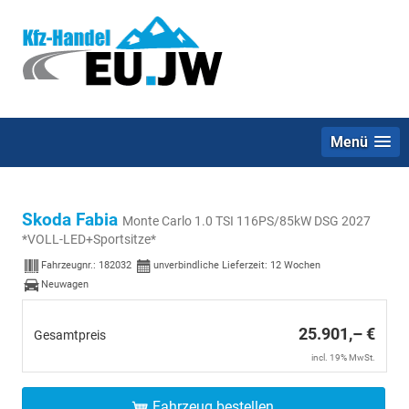
Menü
Skoda Fabia
Monte Carlo 1.0 TSI 116PS/85kW DSG 2027
*VOLL-LED+Sportsitze*
Fahrzeugnr.:
182032
unverbindliche Lieferzeit:
12 Wochen
Neuwagen
25.901,– €
Gesamtpreis
incl. 19% MwSt.
Fahrzeug bestellen