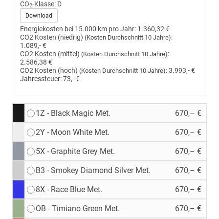
CO
-Klasse:
D
2
Download
Energiekosten bei 15.000 km pro Jahr:
1.360,32 €
CO2 Kosten (niedrig)
:
(Kosten Durchschnitt 10 Jahre)
1.089,- €
CO2 Kosten (mittel)
:
(Kosten Durchschnitt 10 Jahre)
2.586,38 €
CO2 Kosten (hoch)
:
3.993,- €
(Kosten Durchschnitt 10 Jahre)
Jahressteuer:
73,- €
1Z - Black Magic Met.
670,– €
2Y - Moon White Met.
670,– €
5X - Graphite Grey Met.
670,– €
B3 - Smokey Diamond Silver Met.
670,– €
8X - Race Blue Met.
670,– €
OB - Timiano Green Met.
670,– €