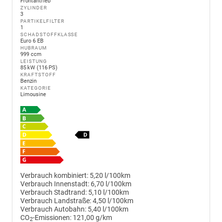
Frontantrieb
ZYLINDER
3
PARTIKELFILTER
1
SCHADSTOFFKLASSE
Euro 6 EB
HUBRAUM
999 ccm
LEISTUNG
85 kW (116 PS)
KRAFTSTOFF
Benzin
KATEGORIE
Limousine
Verbrauch kombiniert:
5,20 l/100km
Verbrauch Innenstadt:
6,70 l/100km
Verbrauch Stadtrand:
5,10 l/100km
Verbrauch Landstraße:
4,50 l/100km
Verbrauch Autobahn:
5,40 l/100km
CO
-Emissionen:
121,00 g/km
2