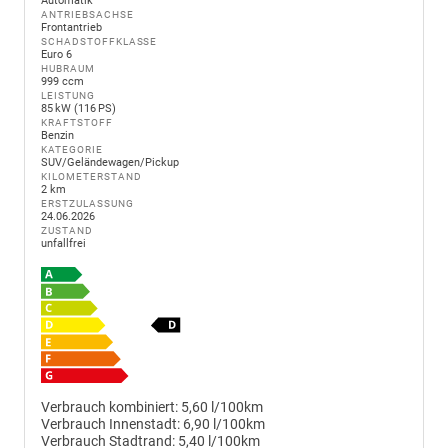
Automatik
ANTRIEBSACHSE
Frontantrieb
SCHADSTOFFKLASSE
Euro 6
HUBRAUM
999 ccm
LEISTUNG
85 kW (116 PS)
KRAFTSTOFF
Benzin
KATEGORIE
SUV/Geländewagen/Pickup
KILOMETERSTAND
2 km
ERSTZULASSUNG
24.06.2026
ZUSTAND
unfallfrei
Verbrauch kombiniert:
5,60 l/100km
Verbrauch Innenstadt:
6,90 l/100km
Verbrauch Stadtrand:
5,40 l/100km