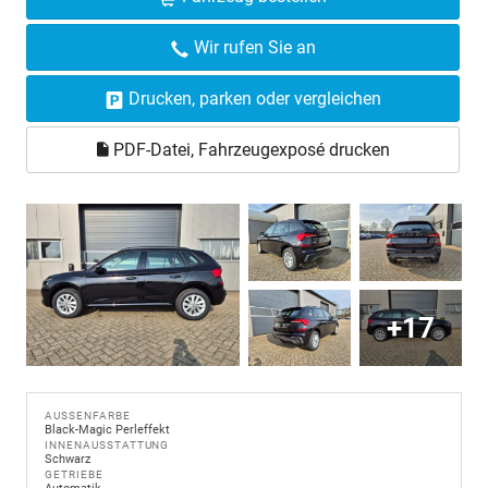
Wir rufen Sie an
Drucken, parken oder vergleichen
PDF-Datei, Fahrzeugexposé drucken
+17
AUSSENFARBE
Black-Magic Perleffekt
INNENAUSSTATTUNG
Schwarz
GETRIEBE