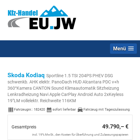
Menü
Skoda Kodiaq
Sportline 1.5 TSI 204PS PHEV DSG
schwenkb. AHK elektr. PanoDach HUD Alcantara PDC v+h
360°Kamera CANTON Sound Klimaautomatik Sitzheizung
Lenkradheizung Navi Apple CarPlay Android Auto 2xKeyless
19"LM vollelektr. Reichweite 116KM
Fahrzeugnr.:
182420
sofort lieferbar
Fahrzeug mit Tageszulassung
49.790,– €
Gesamtpreis
incl. 19% MwSt., den Kosten für Überführung und Zulassungspapieren