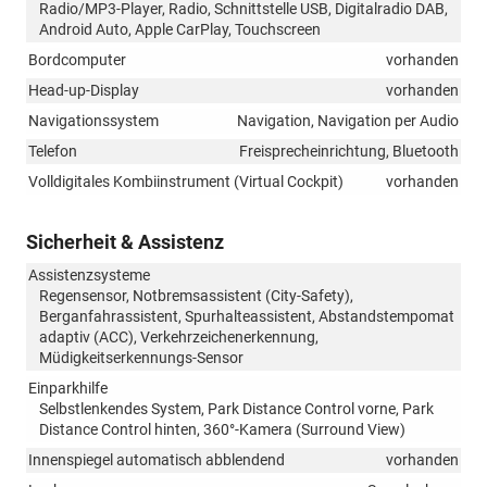
Radio/MP3-Player, Radio, Schnittstelle USB, Digitalradio DAB,
Android Auto, Apple CarPlay, Touchscreen
Bordcomputer
vorhanden
Head-up-Display
vorhanden
Navigationssystem
Navigation, Navigation per Audio
Telefon
Freisprecheinrichtung, Bluetooth
Volldigitales Kombiinstrument (Virtual Cockpit)
vorhanden
Sicherheit & Assistenz
Assistenzsysteme
Regensensor, Notbremsassistent (City-Safety),
Berganfahrassistent, Spurhalteassistent, Abstandstempomat
adaptiv (ACC), Verkehrzeichenerkennung,
Müdigkeitserkennungs-Sensor
Einparkhilfe
Selbstlenkendes System, Park Distance Control vorne, Park
Distance Control hinten, 360°-Kamera (Surround View)
Innenspiegel automatisch abblendend
vorhanden