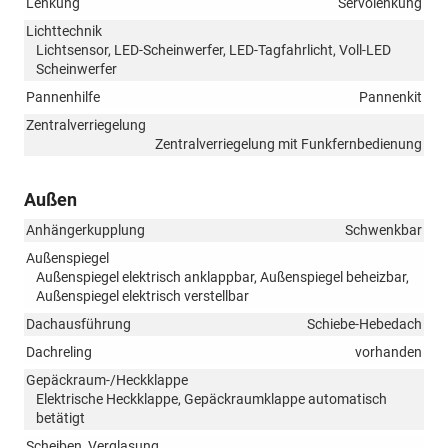
Lenkung
Servolenkung
Lichttechnik
Lichtsensor, LED-Scheinwerfer, LED-Tagfahrlicht, Voll-LED
Scheinwerfer
Pannenhilfe
Pannenkit
Zentralverriegelung
Zentralverriegelung mit Funkfernbedienung
Außen
Anhängerkupplung
Schwenkbar
Außenspiegel
Außenspiegel elektrisch anklappbar, Außenspiegel beheizbar,
Außenspiegel elektrisch verstellbar
Dachausführung
Schiebe-Hebedach
Dachreling
vorhanden
Gepäckraum-/Heckklappe
Elektrische Heckklappe, Gepäckraumklappe automatisch
betätigt
Scheiben, Verglasung