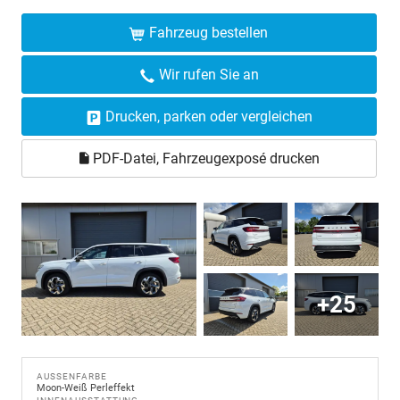
Fahrzeug bestellen
Wir rufen Sie an
Drucken, parken oder vergleichen
PDF-Datei, Fahrzeugexposé drucken
+25
AUSSENFARBE
Moon-Weiß Perleffekt