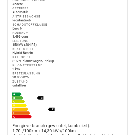
INNENAUSSTATTUNG
Andere
GETRIEBE
Automatik
ANTRIEBSACHSE
Frontantrieb
SCHADSTOFFKLASSE
Euro 6
HUBRAUM
1.498 ccm
LEISTUNG
150 kW (204 PS)
KRAFTSTOFF
Hybrid Benzin
KATEGORIE
SUV/Geländewagen/Pickup
KILOMETERSTAND
2 km
ERSTZULASSUNG
28.05.2026
ZUSTAND
unfallfrei
Energieverbrauch (gewichtet, kombiniert):
1,70 l/100km + 14,30 kWh/100km