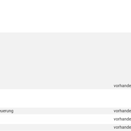
vorhand
teuerung
vorhand
vorhand
vorhand