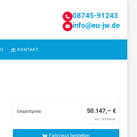
08745-91243
info@eu-jw.de
0
)
KONTAKT
50.147,– €
Gesamtpreis
incl. 19% MwSt.
Fahrzeug bestellen