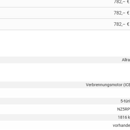
782,– €
782,– €
782,– €
Allr
Verbrennungsmotor (IC
5-tür
NZ5RP
1816 
vorhand