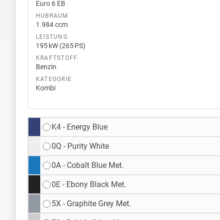
Euro 6 EB
HUBRAUM
1.984 ccm
LEISTUNG
195 kW (265 PS)
KRAFTSTOFF
Benzin
KATEGORIE
Kombi
K4 - Energy Blue
0Q - Purity White
0A - Cobalt Blue Met.
0E - Ebony Black Met.
5X - Graphite Grey Met.