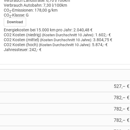
Verbrauch Landstraße:
6,70 l/100km
Verbrauch Autobahn:
7,30 l/100km
CO
-Emissionen:
178,00 g/km
2
CO
-Klasse:
G
2
Download
Energiekosten bei 15.000 km pro Jahr:
2.040,48 €
CO2 Kosten (niedrig)
:
1.602,- €
(Kosten Durchschnitt 10 Jahre)
CO2 Kosten (mittel)
:
3.804,75 €
(Kosten Durchschnitt 10 Jahre)
CO2 Kosten (hoch)
:
5.874,- €
(Kosten Durchschnitt 10 Jahre)
Jahressteuer:
242,- €
527,– €
782,– €
782,– €
782,– €