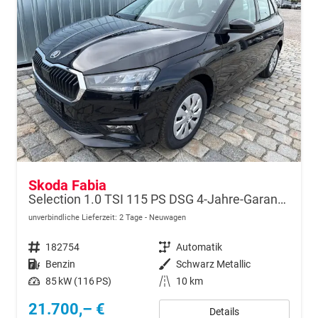
Skoda Fabia
Selection 1.0 TSI 115 PS DSG 4-Jahre-Garantie-AppleCarPlay-AndroidAuto-LED-2x PDC-Rückfahrkamera-Sitzheizung-DAB-Klima-Tempomat-Sofort
unverbindliche Lieferzeit:
2 Tage
Neuwagen
Fahrzeugnr.
182754
Getriebe
Automatik
Kraftstoff
Benzin
Außenfarbe
Schwarz Metallic
Leistung
85 kW (116 PS)
Kilometerstand
10 km
21.700,– €
Details