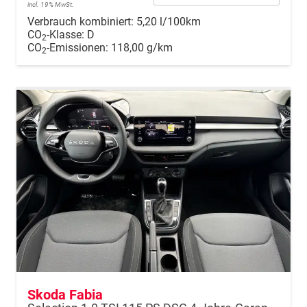
incl. 19% MwSt.
Verbrauch kombiniert:
5,20 l/100km
CO
-Klasse:
D
2
CO
-Emissionen:
118,00 g/km
2
Skoda Fabia