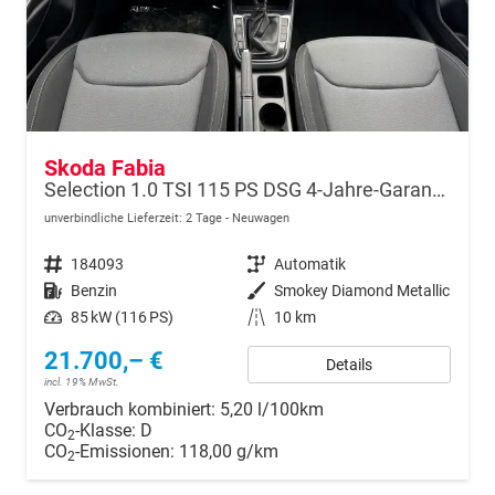
Skoda Fabia
Selection 1.0 TSI 115 PS DSG 4-Jahre-Garantie-AppleCarPlay-AndroidAuto-LED-2x PDC-Rückfahrkamera-Sitzheizung-DAB-Klima-Tempomat
unverbindliche Lieferzeit:
2 Tage
Neuwagen
Fahrzeugnr.
184093
Getriebe
Automatik
Kraftstoff
Benzin
Außenfarbe
Smokey Diamond Metallic
Leistung
85 kW (116 PS)
Kilometerstand
10 km
21.700,– €
Details
incl. 19% MwSt.
Verbrauch kombiniert:
5,20 l/100km
CO
-Klasse:
D
2
CO
-Emissionen:
118,00 g/km
2