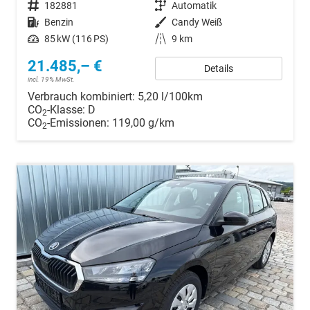
Fahrzeugnr.
182881
Getriebe
Automatik
Kraftstoff
Benzin
Außenfarbe
Candy Weiß
Leistung
85 kW (116 PS)
Kilometerstand
9 km
21.485,– €
Details
incl. 19% MwSt.
Verbrauch kombiniert:
5,20 l/100km
CO
-Klasse:
D
2
CO
-Emissionen:
119,00 g/km
2