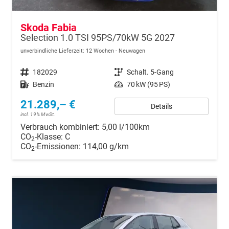
Skoda Fabia
Selection 1.0 TSI 95PS/70kW 5G 2027
unverbindliche Lieferzeit:
12 Wochen
Neuwagen
Fahrzeugnr.
182029
Getriebe
Schalt. 5-Gang
Kraftstoff
Benzin
Leistung
70 kW (95 PS)
21.289,– €
Details
incl. 19% MwSt.
Verbrauch kombiniert:
5,00 l/100km
CO
-Klasse:
C
2
CO
-Emissionen:
114,00 g/km
2