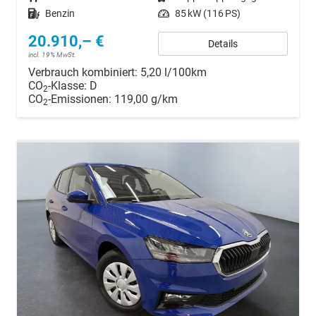
Kraftstoff
Benzin
Leistung
85 kW (116 PS)
20.910,– €
Details
incl. 19% MwSt.
Verbrauch kombiniert:
5,20 l/100km
CO
-Klasse:
D
2
CO
-Emissionen:
119,00 g/km
2