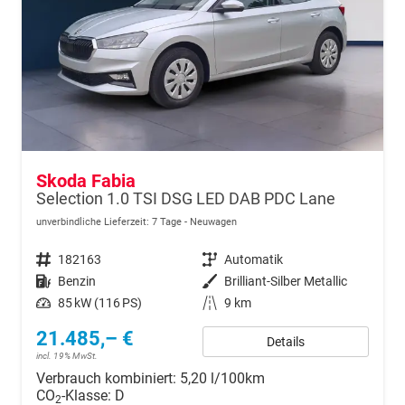
Skoda Fabia
Selection 1.0 TSI DSG LED DAB PDC Lane
unverbindliche Lieferzeit:
7 Tage
Neuwagen
Fahrzeugnr.
182163
Getriebe
Automatik
Kraftstoff
Benzin
Außenfarbe
Brilliant-Silber Metallic
Leistung
85 kW (116 PS)
Kilometerstand
9 km
21.485,– €
Details
incl. 19% MwSt.
Verbrauch kombiniert:
5,20 l/100km
CO
-Klasse:
D
2