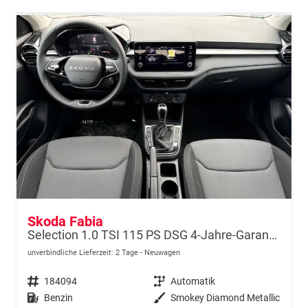
Skoda Fabia
Selection 1.0 TSI 115 PS DSG 4-Jahre-Garantie-AppleCarPlay-AndroidAuto-LED-2x PDC-Rückfahrkamera-Sitzheizung-DAB-Klima-Tempomat
unverbindliche Lieferzeit:
2 Tage
Neuwagen
Fahrzeugnr.
184094
Getriebe
Automatik
Kraftstoff
Benzin
Außenfarbe
Smokey Diamond Metallic