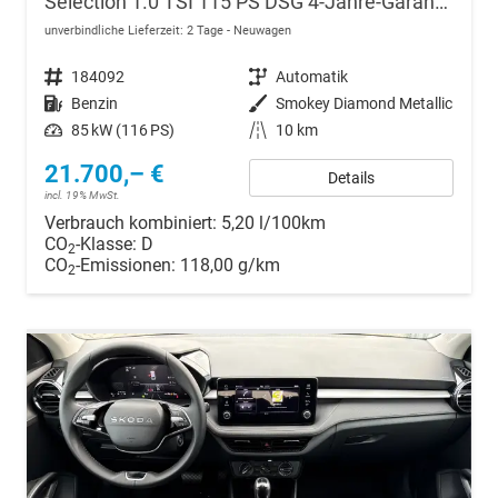
Selection 1.0 TSI 115 PS DSG 4-Jahre-Garantie-AppleCarPlay-AndroidAuto-LED-2x PDC-Rückfahrkamera-Sitzheizung-DAB-Klima-Tempomat
unverbindliche Lieferzeit:
2 Tage
Neuwagen
Fahrzeugnr.
184092
Getriebe
Automatik
Kraftstoff
Benzin
Außenfarbe
Smokey Diamond Metallic
Leistung
85 kW (116 PS)
Kilometerstand
10 km
21.700,– €
Details
incl. 19% MwSt.
Verbrauch kombiniert:
5,20 l/100km
CO
-Klasse:
D
2
CO
-Emissionen:
118,00 g/km
2