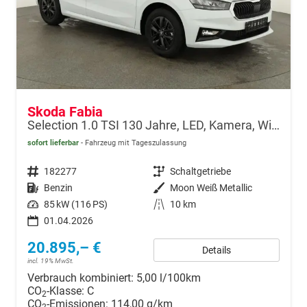
Skoda Fabia
Selection 1.0 TSI 130 Jahre, LED, Kamera, Winter, Sunset, 15-Zoll
sofort lieferbar
Fahrzeug mit Tageszulassung
Fahrzeugnr.
182277
Getriebe
Schaltgetriebe
Kraftstoff
Benzin
Außenfarbe
Moon Weiß Metallic
Leistung
85 kW (116 PS)
Kilometerstand
10 km
01.04.2026
20.895,– €
Details
incl. 19% MwSt.
Verbrauch kombiniert:
5,00 l/100km
CO
-Klasse:
C
2
CO
-Emissionen:
114,00 g/km
2