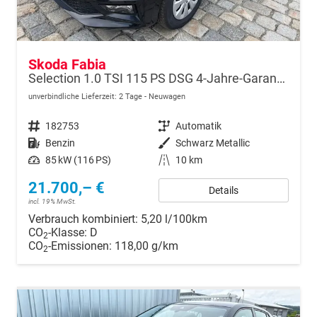
Skoda Fabia
Selection 1.0 TSI 115 PS DSG 4-Jahre-Garantie-AppleCarPlay-AndroidAuto-LED-2x PDC-Rückfahrkamera-Sitzheizung-DAB-Klima-Tempomat-Sofort
unverbindliche Lieferzeit:
2 Tage
Neuwagen
Fahrzeugnr.
182753
Getriebe
Automatik
Kraftstoff
Benzin
Außenfarbe
Schwarz Metallic
Leistung
85 kW (116 PS)
Kilometerstand
10 km
21.700,– €
Details
incl. 19% MwSt.
Verbrauch kombiniert:
5,20 l/100km
CO
-Klasse:
D
2
CO
-Emissionen:
118,00 g/km
2