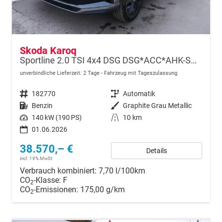
Skoda Karoq
Sportline 2.0 TSI 4x4 DSG DSG*ACC*AHK-SCHWENKBAR*PDC-HINTEN*KESSY*LENKRADHEIZUNG*
unverbindliche Lieferzeit:
2 Tage
Fahrzeug mit Tageszulassung
Fahrzeugnr.
182770
Getriebe
Automatik
Kraftstoff
Benzin
Außenfarbe
Graphite Grau Metallic
Leistung
140 kW (190 PS)
Kilometerstand
10 km
01.06.2026
38.570,– €
Details
incl. 19% MwSt.
Verbrauch kombiniert:
7,70 l/100km
CO
-Klasse:
F
2
CO
-Emissionen:
175,00 g/km
2