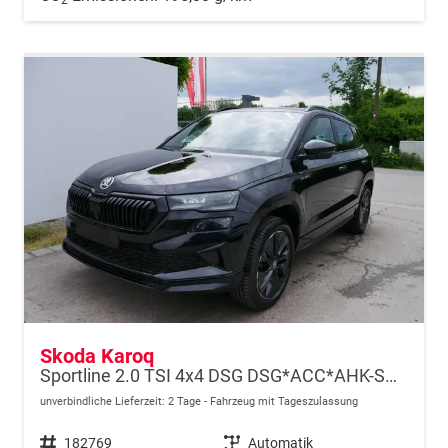
Skoda Karoq
Sportline 2.0 TSI 4x4 DSG DSG*ACC*AHK-SCHWENKBAR*PDC-HINTEN*KESSY*LENKRADHEIZUNG*
unverbindliche Lieferzeit:
2 Tage
Fahrzeug mit Tageszulassung
Fahrzeugnr.
182769
Getriebe
Automatik