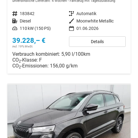
unverbindliche Lieferzeit:
4 Wochen
Fahrzeug mit Tageszulassung
Fahrzeugnr.
183842
Getriebe
Automatik
Kraftstoff
Diesel
Außenfarbe
Moonwhite Metallic
Leistung
110 kW (150 PS)
01.06.2026
39.228,– €
Details
incl. 19% MwSt.
Verbrauch kombiniert:
5,90 l/100km
CO
-Klasse:
F
2
CO
-Emissionen:
156,00 g/km
2