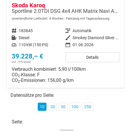
Skoda Karoq
Sportline 2.0TDI DSG 4x4 AHK Matrix Navi ACC
unverbindliche Lieferzeit:
4 Wochen
Fahrzeug mit Tageszulassung
Fahrzeugnr.
183845
Getriebe
Automatik
Kraftstoff
Diesel
Außenfarbe
Smokey Diamond Silver Metallic
Leistung
110 kW (150 PS)
01.06.2026
39.228,– €
Details
incl. 19% MwSt.
Verbrauch kombiniert:
5,90 l/100km
CO
-Klasse:
F
2
CO
-Emissionen:
156,00 g/km
2
Datensätze pro Seite:
10
20
50
100
250
Seite: