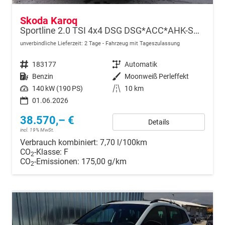
Skoda Karoq
Sportline 2.0 TSI 4x4 DSG DSG*ACC*AHK-SCHWENKBAR*PDC-HINTEN*KESSY*LENKRADHEIZUNG*
unverbindliche Lieferzeit:
2 Tage
Fahrzeug mit Tageszulassung
Fahrzeugnr.
183177
Getriebe
Automatik
Kraftstoff
Benzin
Außenfarbe
Moonweiß Perleffekt
Leistung
140 kW (190 PS)
Kilometerstand
10 km
01.06.2026
38.570,– €
Details
incl. 19% MwSt.
Verbrauch kombiniert:
7,70 l/100km
CO
-Klasse:
F
2
CO
-Emissionen:
175,00 g/km
2