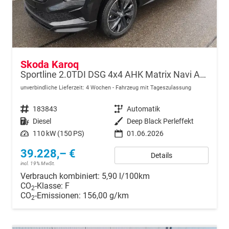
Skoda Karoq
Sportline 2.0TDI DSG 4x4 AHK Matrix Navi ACC
unverbindliche Lieferzeit:
4 Wochen
Fahrzeug mit Tageszulassung
Fahrzeugnr.
183843
Getriebe
Automatik
Kraftstoff
Diesel
Außenfarbe
Deep Black Perleffekt
Leistung
110 kW (150 PS)
01.06.2026
39.228,– €
Details
incl. 19% MwSt.
Verbrauch kombiniert:
5,90 l/100km
CO
-Klasse:
F
2
CO
-Emissionen:
156,00 g/km
2