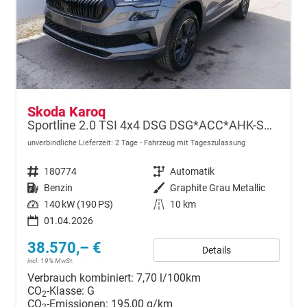
Skoda Karoq
Sportline 2.0 TSI 4x4 DSG DSG*ACC*AHK-SCHWENKBAR*PDC-HINTEN*KESSY*LENKRADHEIZUNG*
unverbindliche Lieferzeit:
2 Tage
Fahrzeug mit Tageszulassung
Fahrzeugnr.
180774
Getriebe
Automatik
Kraftstoff
Benzin
Außenfarbe
Graphite Grau Metallic
Leistung
140 kW (190 PS)
Kilometerstand
10 km
01.04.2026
38.570,– €
Details
incl. 19% MwSt.
Verbrauch kombiniert:
7,70 l/100km
CO
-Klasse:
G
2
CO
-Emissionen:
195,00 g/km
2