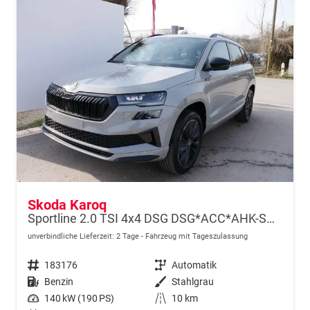
Skoda Karoq
Sportline 2.0 TSI 4x4 DSG DSG*ACC*AHK-SCHWENKBAR*PDC-HINTEN*KESSY*LENKRADHEIZUNG*
unverbindliche Lieferzeit:
2 Tage
Fahrzeug mit Tageszulassung
Fahrzeugnr.
183176
Getriebe
Automatik
Kraftstoff
Benzin
Außenfarbe
Stahlgrau
Leistung
140 kW (190 PS)
Kilometerstand
10 km