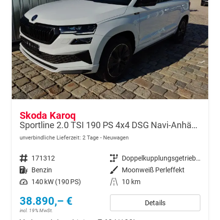
Skoda Karoq
Sportline 2.0 TSI 190 PS 4x4 DSG Navi-Anhängerkupplung-Garantie-LED-Matrix-AppleCarPlay-Android-Auto-ACC-Kessy-2-Zonen-Klimaautomatik-18''Alu-Sofort
unverbindliche Lieferzeit:
2 Tage
Neuwagen
Fahrzeugnr.
171312
Getriebe
Doppelkupplungsgetriebe (DSG)
Kraftstoff
Benzin
Außenfarbe
Moonweiß Perleffekt
Leistung
140 kW (190 PS)
Kilometerstand
10 km
38.890,– €
Details
incl. 19% MwSt.