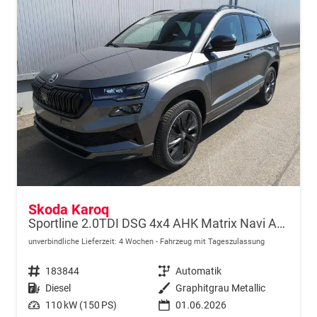
Skoda Karoq
Sportline 2.0TDI DSG 4x4 AHK Matrix Navi ACC
unverbindliche Lieferzeit:
4 Wochen
Fahrzeug mit Tageszulassung
Fahrzeugnr.
183844
Getriebe
Automatik
Kraftstoff
Diesel
Außenfarbe
Graphitgrau Metallic
Leistung
110 kW (150 PS)
01.06.2026