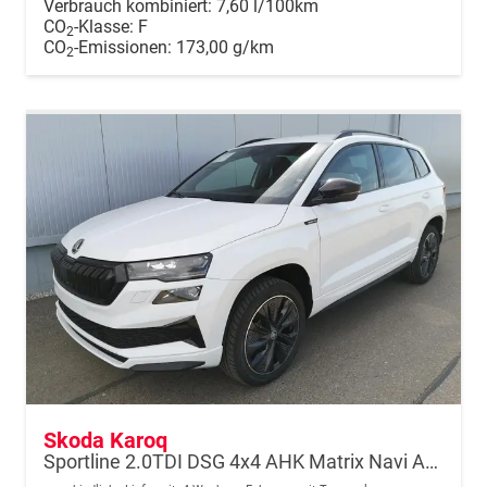
Verbrauch kombiniert:
7,60 l/100km
CO
-Klasse:
F
2
CO
-Emissionen:
173,00 g/km
2
Skoda Karoq
Sportline 2.0TDI DSG 4x4 AHK Matrix Navi ACC