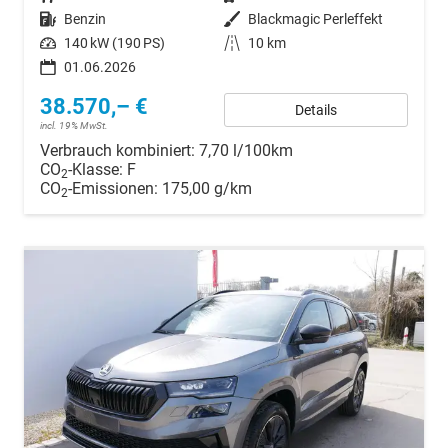
Kraftstoff
Benzin
Außenfarbe
Blackmagic Perleffekt
Leistung
140 kW (190 PS)
Kilometerstand
10 km
01.06.2026
38.570,– €
Details
incl. 19% MwSt.
Verbrauch kombiniert:
7,70 l/100km
CO
-Klasse:
F
2
CO
-Emissionen:
175,00 g/km
2