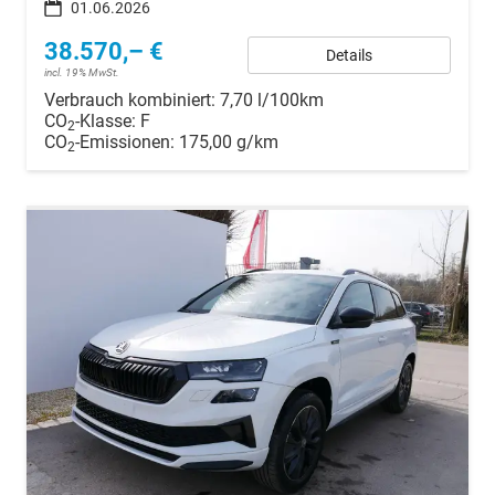
01.06.2026
38.570,– €
Details
incl. 19% MwSt.
Verbrauch kombiniert:
7,70 l/100km
CO
-Klasse:
F
2
CO
-Emissionen:
175,00 g/km
2