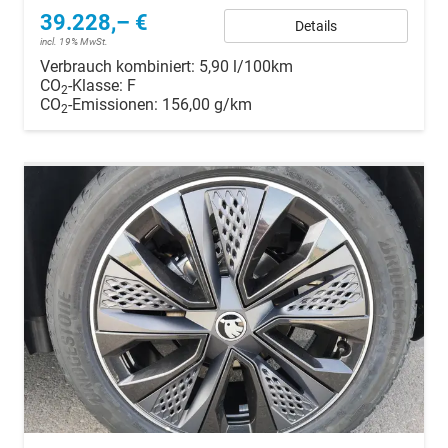
39.228,– €
Details
incl. 19% MwSt.
Verbrauch kombiniert:
5,90 l/100km
CO
-Klasse:
F
2
CO
-Emissionen:
156,00 g/km
2