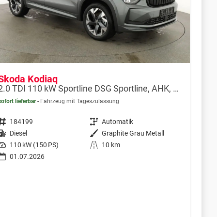
Skoda Kodiaq
2.0 TDI 110 kW Sportline DSG Sportline, AHK, Navi, Matrix, Kamera, Side, Winter
sofort lieferbar
Fahrzeug mit Tageszulassung
Fahrzeugnr.
184199
Getriebe
Automatik
Kraftstoff
Diesel
Außenfarbe
Graphite Grau Metall
Leistung
110 kW (150 PS)
Kilometerstand
10 km
01.07.2026