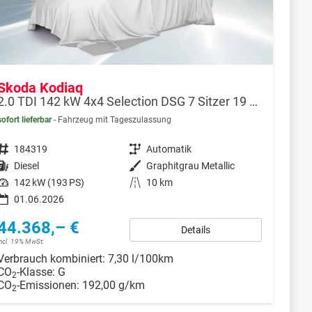
Skoda Kodiaq
2.0 TDI 142 kW 4x4 Selection DSG 7 Sitzer 19 Zoll AHK
sofort lieferbar
Fahrzeug mit Tageszulassung
Fahrzeugnr.
184319
Getriebe
Automatik
Kraftstoff
Diesel
Außenfarbe
Graphitgrau Metallic
Leistung
142 kW (193 PS)
Kilometerstand
10 km
01.06.2026
44.368,– €
Details
incl. 19% MwSt.
Verbrauch kombiniert:
7,30 l/100km
CO
-Klasse:
G
2
CO
-Emissionen:
192,00 g/km
2