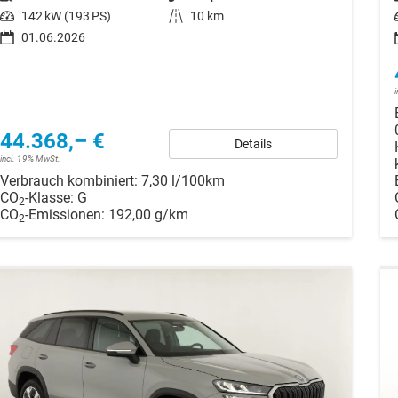
Leistung
142 kW (193 PS)
Kilometerstand
10 km
01.06.2026
44.368,– €
Details
incl. 19% MwSt.
Verbrauch kombiniert:
7,30 l/100km
CO
-Klasse:
G
2
CO
-Emissionen:
192,00 g/km
2