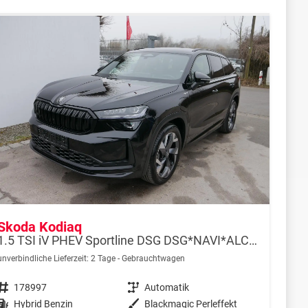
Skoda Kodiaq
1.5 TSI iV PHEV Sportline DSG DSG*NAVI*ALCANTARA*TEMPOMAT*RFK*SMARTLINK*KESSY*
unverbindliche Lieferzeit:
2 Tage
Gebrauchtwagen
Fahrzeugnr.
178997
Getriebe
Automatik
Kraftstoff
Hybrid Benzin
Außenfarbe
Blackmagic Perleffekt