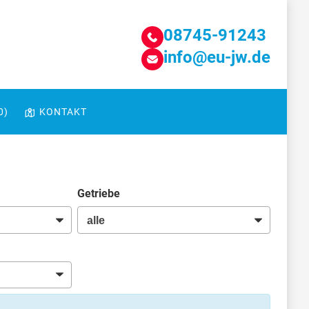
08745-91243
info@eu-jw.de
0
)
KONTAKT
Getriebe