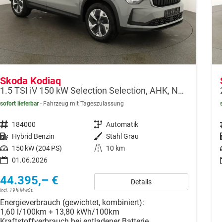
Skoda Kodiaq
1.5 TSI iV 150 kW Selection Selection, AHK, Navi, Kamera, Side, el. Klappe, Winter, sofort
sofort lieferbar
Fahrzeug mit Tageszulassung
Fahrzeugnr.
184000
Getriebe
Automatik
Kraftstoff
Hybrid Benzin
Außenfarbe
Stahl Grau
Leistung
150 kW (204 PS)
Kilometerstand
10 km
01.06.2026
44.395,– €
Details
incl. 19% MwSt.
Energieverbrauch (gewichtet, kombiniert):
1,60 l/100km + 13,80 kWh/100km
Kraftstoffverbrauch bei entladener Batterie