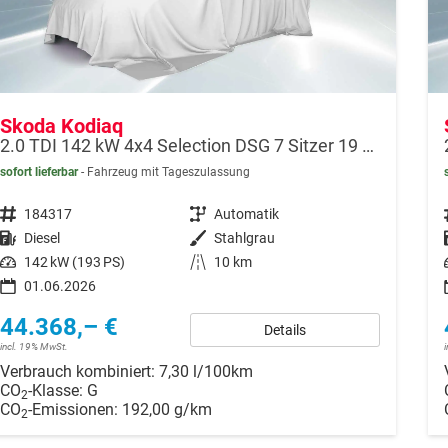
Skoda Kodiaq
2.0 TDI 142 kW 4x4 Selection DSG 7 Sitzer 19 Zoll AHK
sofort lieferbar
Fahrzeug mit Tageszulassung
Fahrzeugnr.
184317
Getriebe
Automatik
Kraftstoff
Diesel
Außenfarbe
Stahlgrau
Leistung
142 kW (193 PS)
Kilometerstand
10 km
01.06.2026
44.368,– €
Details
incl. 19% MwSt.
Verbrauch kombiniert:
7,30 l/100km
CO
-Klasse:
G
2
CO
-Emissionen:
192,00 g/km
2