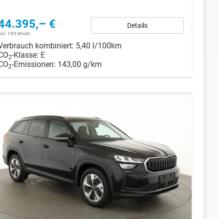
44.395,– €
Details
incl. 19% MwSt.
Verbrauch kombiniert:
5,40 l/100km
CO
-Klasse:
E
2
CO
-Emissionen:
143,00 g/km
2