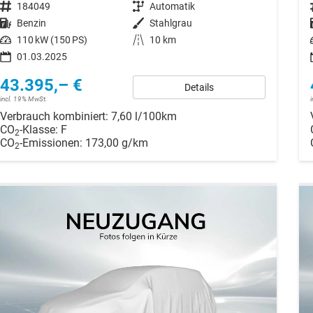
Fahrzeugnr.
184049
Getriebe
Automatik
Kraftstoff
Benzin
Außenfarbe
Stahlgrau
Leistung
110 kW (150 PS)
Kilometerstand
10 km
01.03.2025
43.395,– €
Details
incl. 19% MwSt.
Verbrauch kombiniert:
7,60 l/100km
CO
-Klasse:
F
2
CO
-Emissionen:
173,00 g/km
2