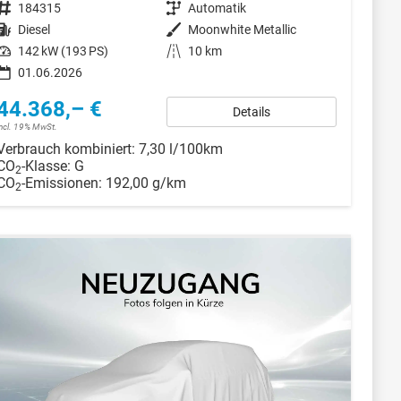
Fahrzeugnr.
184315
Getriebe
Automatik
Kraftstoff
Diesel
Außenfarbe
Moonwhite Metallic
Leistung
142 kW (193 PS)
Kilometerstand
10 km
01.06.2026
44.368,– €
Details
incl. 19% MwSt.
Verbrauch kombiniert:
7,30 l/100km
CO
-Klasse:
G
2
CO
-Emissionen:
192,00 g/km
2