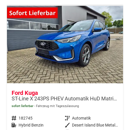
Ford Kuga
ST-Line X 243PS PHEV Automatik HuD Matrix-LED schwenkb. AHK elektr. PanoDach Sitzheizung v+h Lenkradheizung Frontscheibe beheizb. Navi SYNC4 Apple CarPlay Android Auto Touchscreen PDC 4xKamera 2xKeyless B+O Sound 18"LM vollelektr. Reichweite 65KM
sofort lieferbar
Fahrzeug mit Tageszulassung
Fahrzeugnr.
182745
Getriebe
Automatik
Kraftstoff
Hybrid Benzin
Außenfarbe
Desert Island Blue Metallic