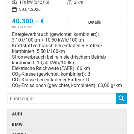
Leistung
178 kW (242 PS)
Kilometerstand
2 km
30.04.2026
40.300,– €
Details
incl. 19% MwSt.
Energieverbrauch (gewichtet, kombiniert):
3,10 l/100km + 10,50 kWh/100km
Kraftstoffverbrauch bei entladener Batterie
kombiniert:
5,50 l/100km
Stromverbrauch bei rein elektrischem Betrieb
kombiniert:
10,50 kWh/100km
Elektrische Reichweite (EAER):
66 km
CO
-Klasse (gewichtet, kombiniert):
B
2
CO
-Klasse bei entladener Batterie:
D
2
CO
-Emissionen (gewichtet, kombiniert):
60,00 g/km
2
Fahrzeugnr.
AUDI
BMW