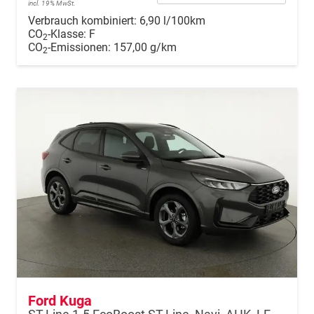
incl. 19% MwSt.
Verbrauch kombiniert:
6,90 l/100km
CO
-Klasse:
F
2
CO
-Emissionen:
157,00 g/km
2
Ford Kuga