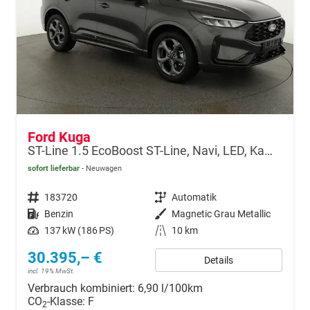
Ford Kuga
ST-Line 1.5 EcoBoost ST-Line, Navi, LED, Kamera, Winter, FS beheizbar
sofort lieferbar
Neuwagen
Fahrzeugnr.
183720
Getriebe
Automatik
Kraftstoff
Benzin
Außenfarbe
Magnetic Grau Metallic
Leistung
137 kW (186 PS)
Kilometerstand
10 km
30.395,– €
Details
incl. 19% MwSt.
Verbrauch kombiniert:
6,90 l/100km
CO
-Klasse:
F
2