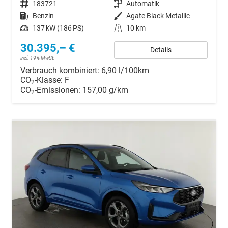
Fahrzeugnr.
183721
Getriebe
Automatik
Kraftstoff
Benzin
Außenfarbe
Agate Black Metallic
Leistung
137 kW (186 PS)
Kilometerstand
10 km
30.395,– €
Details
incl. 19% MwSt.
Verbrauch kombiniert:
6,90 l/100km
CO
-Klasse:
F
2
CO
-Emissionen:
157,00 g/km
2