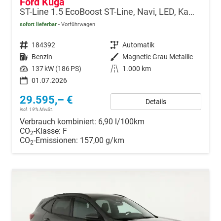
Ford Kuga
ST-Line 1.5 EcoBoost ST-Line, Navi, LED, Kamera, Winter, FS beheizbar
sofort lieferbar
Vorführwagen
Fahrzeugnr.
184392
Getriebe
Automatik
Kraftstoff
Benzin
Außenfarbe
Magnetic Grau Metallic
Leistung
137 kW (186 PS)
Kilometerstand
1.000 km
01.07.2026
29.595,– €
Details
incl. 19% MwSt.
Verbrauch kombiniert:
6,90 l/100km
CO
-Klasse:
F
2
CO
-Emissionen:
157,00 g/km
2