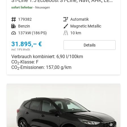
ST-Line 1.5 EcoBoost ST-Line, Navi, AHK, LED, Kamera, Winter, FS beheizbar, 5 J.-Garantie
sofort lieferbar
Neuwagen
Fahrzeugnr.
179382
Getriebe
Automatik
Kraftstoff
Benzin
Außenfarbe
Magnetic Metallic
Leistung
137 kW (186 PS)
Kilometerstand
10 km
31.895,– €
Details
incl. 19% MwSt.
Verbrauch kombiniert:
6,90 l/100km
CO
-Klasse:
F
2
CO
-Emissionen:
157,00 g/km
2