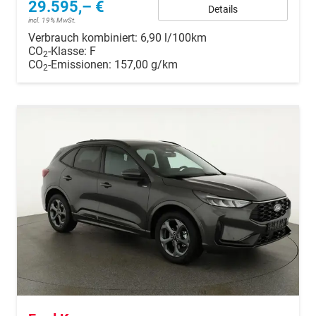
29.595,– €
Details
incl. 19% MwSt.
Verbrauch kombiniert:
6,90 l/100km
CO
-Klasse:
F
2
CO
-Emissionen:
157,00 g/km
2