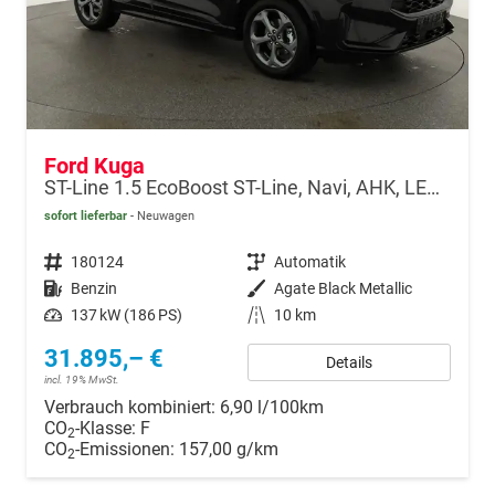
Ford Kuga
ST-Line 1.5 EcoBoost ST-Line, Navi, AHK, LED, Kamera, Winter, FS beheizbar, 5 J.-Garantie
sofort lieferbar
Neuwagen
Fahrzeugnr.
180124
Getriebe
Automatik
Kraftstoff
Benzin
Außenfarbe
Agate Black Metallic
Leistung
137 kW (186 PS)
Kilometerstand
10 km
31.895,– €
Details
incl. 19% MwSt.
Verbrauch kombiniert:
6,90 l/100km
CO
-Klasse:
F
2
CO
-Emissionen:
157,00 g/km
2