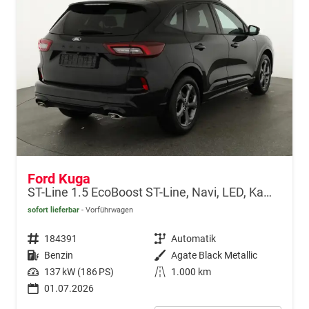
Ford Kuga
ST-Line 1.5 EcoBoost ST-Line, Navi, LED, Kamera, Winter, FS beheizbar
sofort lieferbar
Vorführwagen
Fahrzeugnr.
184391
Getriebe
Automatik
Kraftstoff
Benzin
Außenfarbe
Agate Black Metallic
Leistung
137 kW (186 PS)
Kilometerstand
1.000 km
01.07.2026