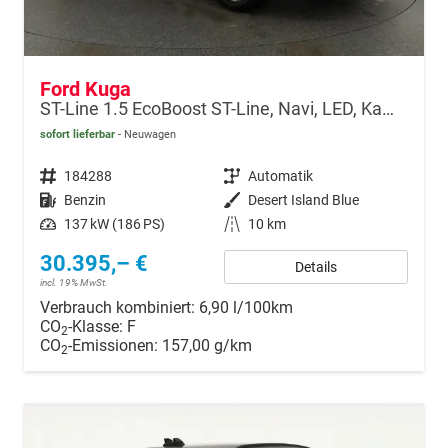
Ford Kuga
ST-Line 1.5 EcoBoost ST-Line, Navi, LED, Kamera, Winter, FS beheizbar
sofort lieferbar
Neuwagen
Fahrzeugnr.
184288
Getriebe
Automatik
Kraftstoff
Benzin
Außenfarbe
Desert Island Blue
Leistung
137 kW (186 PS)
Kilometerstand
10 km
30.395,– €
Details
incl. 19% MwSt.
Verbrauch kombiniert:
6,90 l/100km
CO
-Klasse:
F
2
CO
-Emissionen:
157,00 g/km
2