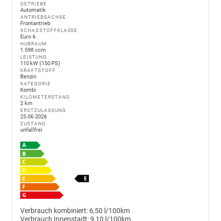
GETRIEBE
Automatik
ANTRIEBSACHSE
Frontantrieb
SCHADSTOFFKLASSE
Euro 6
HUBRAUM
1.598 ccm
LEISTUNG
110 kW (150 PS)
KRAFTSTOFF
Benzin
KATEGORIE
Kombi
KILOMETERSTAND
2 km
ERSTZULASSUNG
25.06.2026
ZUSTAND
unfallfrei
Verbrauch kombiniert:
6,50 l/100km
Verbrauch Innenstadt:
9,10 l/100km