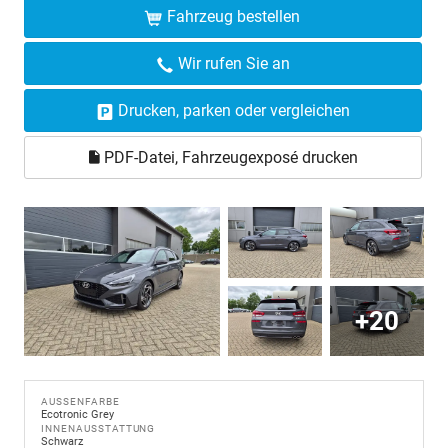
Fahrzeug bestellen
Wir rufen Sie an
Drucken, parken oder vergleichen
PDF-Datei, Fahrzeugexposé drucken
+20
AUSSENFARBE
Ecotronic Grey
INNENAUSSTATTUNG
Schwarz