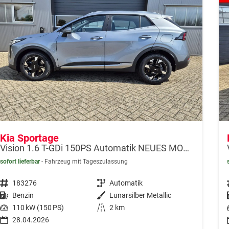
Kia Sportage
Vision 1.6 T-GDi 150PS Automatik NEUES MODELL MY26 FACELIFT Sitzheizung Lenkradheizung Klimaautomatik Navi Bluetooth Touchscreen Apple CarPlay Android Auto PDC v+h 17"LM Rückf.Kamera ACC 2x Keyless
sofort lieferbar
Fahrzeug mit Tageszulassung
Fahrzeugnr.
183276
Getriebe
Automatik
Kraftstoff
Benzin
Außenfarbe
Lunarsilber Metallic
Leistung
110 kW (150 PS)
Kilometerstand
2 km
28.04.2026