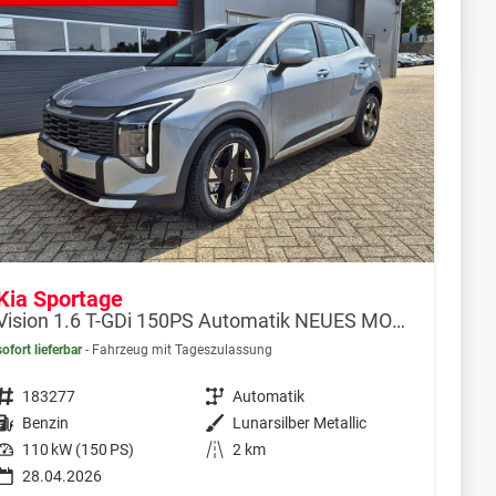
Kia Sportage
Vision 1.6 T-GDi 150PS Automatik NEUES MODELL MY26 FACELIFT Sitzheizung Lenkradheizung Klimaautomatik Navi Bluetooth Touchscreen Apple CarPlay Android Auto PDC v+h 17"LM Rückf.Kamera ACC 2x Keyless
sofort lieferbar
Fahrzeug mit Tageszulassung
Fahrzeugnr.
183277
Getriebe
Automatik
Kraftstoff
Benzin
Außenfarbe
Lunarsilber Metallic
Leistung
110 kW (150 PS)
Kilometerstand
2 km
28.04.2026