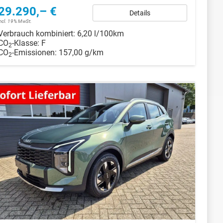
29.290,– €
Details
incl. 19% MwSt.
Verbrauch kombiniert:
6,20 l/100km
CO
-Klasse:
F
2
CO
-Emissionen:
157,00 g/km
2