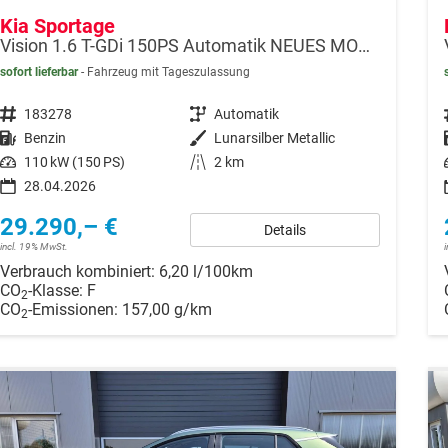
Kia Sportage
Vision 1.6 T-GDi 150PS Automatik NEUES MODELL MY26 FACELIFT Sitzheizung Lenkradheizung Klimaautomatik Navi Bluetooth Touchscreen Apple CarPlay Android Auto PDC v+h 17"LM Rückf.Kamera ACC 2x Keyless
sofort lieferbar
Fahrzeug mit Tageszulassung
Fahrzeugnr.
183278
Getriebe
Automatik
Kraftstoff
Benzin
Außenfarbe
Lunarsilber Metallic
Leistung
110 kW (150 PS)
Kilometerstand
2 km
28.04.2026
29.290,– €
Details
incl. 19% MwSt.
Verbrauch kombiniert:
6,20 l/100km
CO
-Klasse:
F
2
CO
-Emissionen:
157,00 g/km
2