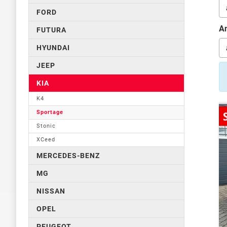
FORD
An
FUTURA
HYUNDAI
JEEP
KIA
K4
Sportage
Stonic
XCeed
MERCEDES-BENZ
MG
NISSAN
OPEL
PEUGEOT