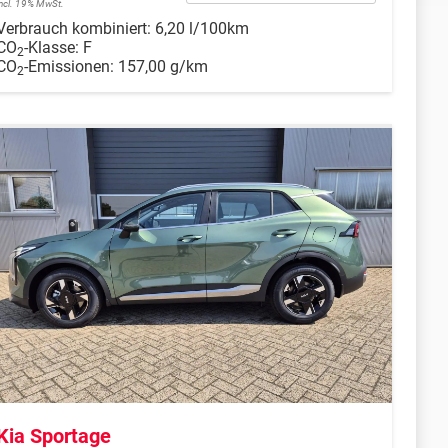
incl. 19% MwSt.
Verbrauch kombiniert:
6,20 l/100km
CO
-Klasse:
F
2
CO
-Emissionen:
157,00 g/km
2
Kia Sportage