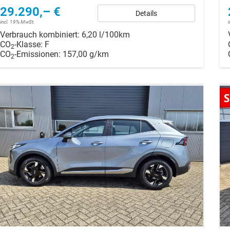
29.290,– €
Details
incl. 19% MwSt.
Verbrauch kombiniert:
6,20 l/100km
CO
-Klasse:
F
2
CO
-Emissionen:
157,00 g/km
2