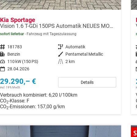
Kia Sportage
Vision 1.6 T-GDi 150PS Automatik NEUES MODELL MY26 FACELIFT Sitzheizung Lenkradheizung Klimaautomatik Navi Bluetooth Touchscreen Apple CarPlay Android Auto PDC v+h 17"LM Rückf.Kamera ACC 2x Keyless
sofort lieferbar
Fahrzeug mit Tageszulassung
Fahrzeugnr.
181783
Getriebe
Automatik
Kraftstoff
Benzin
Außenfarbe
Pentametal Metallic
Leistung
110 kW (150 PS)
Kilometerstand
2 km
28.04.2026
29.290,– €
Details
incl. 19% MwSt.
Verbrauch kombiniert:
6,20 l/100km
CO
-Klasse:
F
2
CO
-Emissionen:
157,00 g/km
2