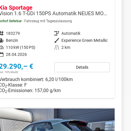
Kia Sportage
Vision 1.6 T-GDi 150PS Automatik NEUES MODELL MY26 FACELIFT Sitzheizung Lenkradheizung Klimaautomatik Navi Bluetooth Touchscreen Apple CarPlay Android Auto PDC v+h 17"LM Rückf.Kamera ACC 2x Keyless
sofort lieferbar
Fahrzeug mit Tageszulassung
Fahrzeugnr.
183279
Getriebe
Automatik
Kraftstoff
Benzin
Außenfarbe
Experience Green Metallic
Leistung
110 kW (150 PS)
Kilometerstand
2 km
28.04.2026
29.290,– €
Details
incl. 19% MwSt.
Verbrauch kombiniert:
6,20 l/100km
CO
-Klasse:
F
2
CO
-Emissionen:
157,00 g/km
2