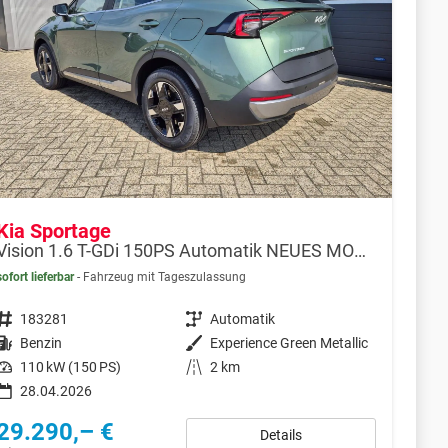
Kia Sportage
Vision 1.6 T-GDi 150PS Automatik NEUES MODELL MY26 FACELIFT Sitzheizung Lenkradheizung Klimaautomatik Navi Bluetooth Touchscreen Apple CarPlay Android Auto PDC v+h 17"LM Rückf.Kamera ACC 2x Keyless
sofort lieferbar
Fahrzeug mit Tageszulassung
Fahrzeugnr.
183281
Getriebe
Automatik
Kraftstoff
Benzin
Außenfarbe
Experience Green Metallic
Leistung
110 kW (150 PS)
Kilometerstand
2 km
28.04.2026
29.290,– €
Details