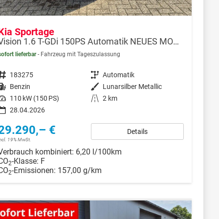
Kia Sportage
Vision 1.6 T-GDi 150PS Automatik NEUES MODELL MY26 FACELIFT Sitzheizung Lenkradheizung Klimaautomatik Navi Bluetooth Touchscreen Apple CarPlay Android Auto PDC v+h 17"LM Rückf.Kamera ACC 2x Keyless
sofort lieferbar
Fahrzeug mit Tageszulassung
Fahrzeugnr.
183275
Getriebe
Automatik
Kraftstoff
Benzin
Außenfarbe
Lunarsilber Metallic
Leistung
110 kW (150 PS)
Kilometerstand
2 km
28.04.2026
29.290,– €
Details
incl. 19% MwSt.
Verbrauch kombiniert:
6,20 l/100km
CO
-Klasse:
F
2
CO
-Emissionen:
157,00 g/km
2