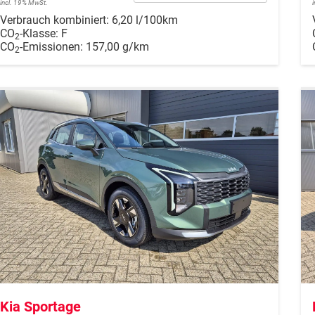
incl. 19% MwSt.
Verbrauch kombiniert:
6,20 l/100km
CO
-Klasse:
F
2
CO
-Emissionen:
157,00 g/km
2
Kia Sportage