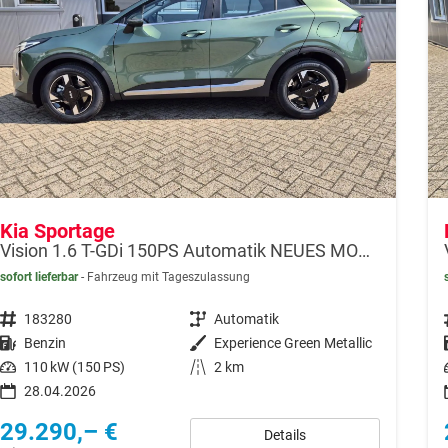
Kia Sportage
Vision 1.6 T-GDi 150PS Automatik NEUES MODELL MY26 FACELIFT Sitzheizung Lenkradheizung Klimaautomatik Navi Bluetooth Touchscreen Apple CarPlay Android Auto PDC v+h 17"LM Rückf.Kamera ACC 2x Keyless
sofort lieferbar
Fahrzeug mit Tageszulassung
Fahrzeugnr.
183280
Getriebe
Automatik
Kraftstoff
Benzin
Außenfarbe
Experience Green Metallic
Leistung
110 kW (150 PS)
Kilometerstand
2 km
28.04.2026
29.290,– €
Details