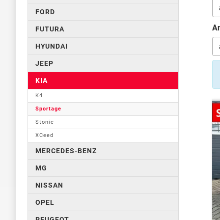
FORD
An
FUTURA
HYUNDAI
JEEP
KIA
K4
Sportage
Stonic
XCeed
MERCEDES-BENZ
MG
NISSAN
OPEL
PEUGEOT