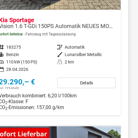
Kia Sportage
Vision 1.6 T-GDi 150PS Automatik NEUES MODELL MY26 FACELIFT Sitzheizung Lenkradheizung Klimaautomatik Navi Bluetooth Touchscreen Apple CarPlay Android Auto PDC v+h 17"LM Rückf.Kamera ACC 2x Keyless
sofort lieferbar
Fahrzeug mit Tageszulassung
Fahrzeugnr.
183275
Getriebe
Automatik
Kraftstoff
Benzin
Außenfarbe
Lunarsilber Metallic
Leistung
110 kW (150 PS)
Kilometerstand
2 km
28.04.2026
29.290,– €
Details
incl. 19% MwSt.
Verbrauch kombiniert:
6,20 l/100km
CO
-Klasse:
F
2
CO
-Emissionen:
157,00 g/km
2