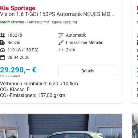
Kia Sportage
Vision 1.6 T-GDi 150PS Automatik NEUES MODELL MY26 FACELIFT Sitzheizung Lenkradheizung Klimaautomatik Navi Bluetooth Touchscreen Apple CarPlay Android Auto PDC v+h 17"LM Rückf.Kamera ACC 2x Keyless
sofort lieferbar
Fahrzeug mit Tageszulassung
Fahrzeugnr.
183278
Getriebe
Automatik
Kraftstoff
Benzin
Außenfarbe
Lunarsilber Metallic
Leistung
110 kW (150 PS)
Kilometerstand
2 km
28.04.2026
29.290,– €
Details
incl. 19% MwSt.
Verbrauch kombiniert:
6,20 l/100km
CO
-Klasse:
F
2
CO
-Emissionen:
157,00 g/km
2