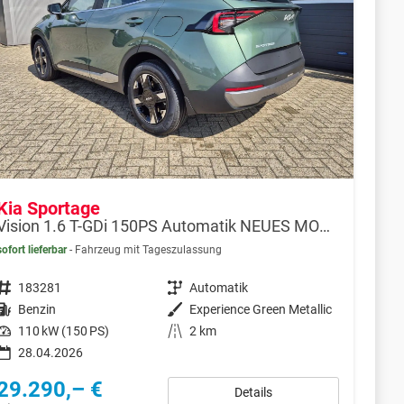
Kia Sportage
Vision 1.6 T-GDi 150PS Automatik NEUES MODELL MY26 FACELIFT Sitzheizung Lenkradheizung Klimaautomatik Navi Bluetooth Touchscreen Apple CarPlay Android Auto PDC v+h 17"LM Rückf.Kamera ACC 2x Keyless
sofort lieferbar
Fahrzeug mit Tageszulassung
Fahrzeugnr.
183281
Getriebe
Automatik
Kraftstoff
Benzin
Außenfarbe
Experience Green Metallic
Leistung
110 kW (150 PS)
Kilometerstand
2 km
28.04.2026
29.290,– €
Details