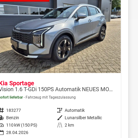
Kia Sportage
Vision 1.6 T-GDi 150PS Automatik NEUES MODELL MY26 FACELIFT Sitzheizung Lenkradheizung Klimaautomatik Navi Bluetooth Touchscreen Apple CarPlay Android Auto PDC v+h 17"LM Rückf.Kamera ACC 2x Keyless
sofort lieferbar
Fahrzeug mit Tageszulassung
Fahrzeugnr.
183277
Getriebe
Automatik
Kraftstoff
Benzin
Außenfarbe
Lunarsilber Metallic
Leistung
110 kW (150 PS)
Kilometerstand
2 km
28.04.2026