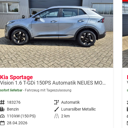
Kia Sportage
Vision 1.6 T-GDi 150PS Automatik NEUES MODELL MY26 FACELIFT Sitzheizung Lenkradheizung Klimaautomatik Navi Bluetooth Touchscreen Apple CarPlay Android Auto PDC v+h 17"LM Rückf.Kamera ACC 2x Keyless
sofort lieferbar
Fahrzeug mit Tageszulassung
Fahrzeugnr.
183276
Getriebe
Automatik
Kraftstoff
Benzin
Außenfarbe
Lunarsilber Metallic
Leistung
110 kW (150 PS)
Kilometerstand
2 km
28.04.2026