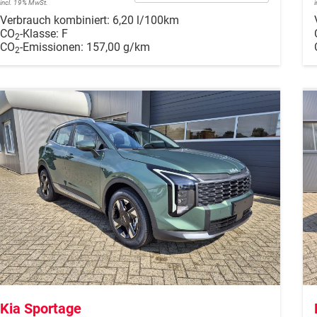
incl. 19% MwSt.
Verbrauch kombiniert:
6,20 l/100km
CO
-Klasse:
F
2
CO
-Emissionen:
157,00 g/km
2
Kia Sportage