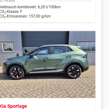
incl. 19% MwSt.
Verbrauch kombiniert:
6,20 l/100km
CO
-Klasse:
F
2
CO
-Emissionen:
157,00 g/km
2
Kia Sportage