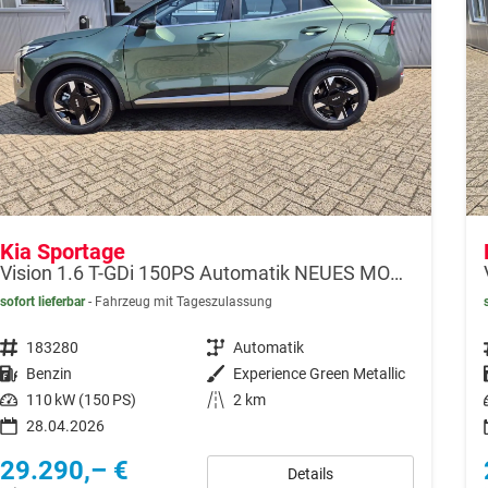
Kia Sportage
Vision 1.6 T-GDi 150PS Automatik NEUES MODELL MY26 FACELIFT Sitzheizung Lenkradheizung Klimaautomatik Navi Bluetooth Touchscreen Apple CarPlay Android Auto PDC v+h 17"LM Rückf.Kamera ACC 2x Keyless
sofort lieferbar
Fahrzeug mit Tageszulassung
Fahrzeugnr.
183280
Getriebe
Automatik
Kraftstoff
Benzin
Außenfarbe
Experience Green Metallic
Leistung
110 kW (150 PS)
Kilometerstand
2 km
28.04.2026
29.290,– €
Details