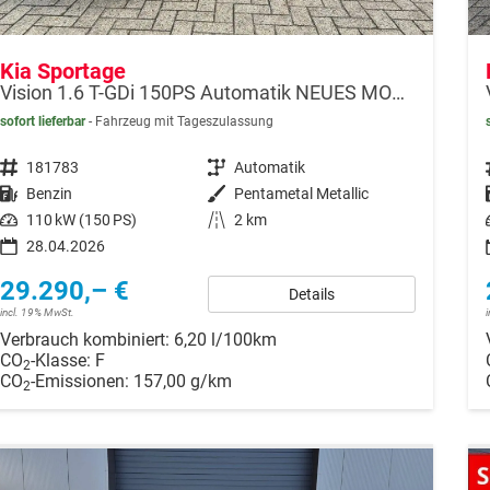
Kia Sportage
Vision 1.6 T-GDi 150PS Automatik NEUES MODELL MY26 FACELIFT Sitzheizung Lenkradheizung Klimaautomatik Navi Bluetooth Touchscreen Apple CarPlay Android Auto PDC v+h 17"LM Rückf.Kamera ACC 2x Keyless
sofort lieferbar
Fahrzeug mit Tageszulassung
Fahrzeugnr.
181783
Getriebe
Automatik
Kraftstoff
Benzin
Außenfarbe
Pentametal Metallic
Leistung
110 kW (150 PS)
Kilometerstand
2 km
28.04.2026
29.290,– €
Details
incl. 19% MwSt.
Verbrauch kombiniert:
6,20 l/100km
CO
-Klasse:
F
2
CO
-Emissionen:
157,00 g/km
2