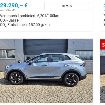
29.290,– €
Details
incl. 19% MwSt.
Verbrauch kombiniert:
6,20 l/100km
CO
-Klasse:
F
2
CO
-Emissionen:
157,00 g/km
2