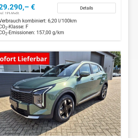
29.290,– €
Details
incl. 19% MwSt.
Verbrauch kombiniert:
6,20 l/100km
CO
-Klasse:
F
2
CO
-Emissionen:
157,00 g/km
2