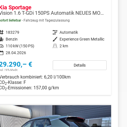
Kia Sportage
Vision 1.6 T-GDi 150PS Automatik NEUES MODELL MY26 FACELIFT Sitzheizung Lenkradheizung Klimaautomatik Navi Bluetooth Touchscreen Apple CarPlay Android Auto PDC v+h 17"LM Rückf.Kamera ACC 2x Keyless
sofort lieferbar
Fahrzeug mit Tageszulassung
Fahrzeugnr.
183279
Getriebe
Automatik
Kraftstoff
Benzin
Außenfarbe
Experience Green Metallic
Leistung
110 kW (150 PS)
Kilometerstand
2 km
28.04.2026
29.290,– €
Details
incl. 19% MwSt.
Verbrauch kombiniert:
6,20 l/100km
CO
-Klasse:
F
2
CO
-Emissionen:
157,00 g/km
2