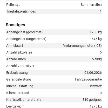
Reifentyp
Sommerreifen
Tragfähigkeitsindex
1
Sonstiges
Anhängelast (gebremst)
1200 kg
Anhängelast (ungebremst)
645 kg
Antriebsart
Verbrennungsmotor (ICE)
Anzahl Sitzplätze
5
Anzahl Türen
5-türig
Anzahl Vorbesitzer
1
Erstzulassung
01.06.2026
Garantieleistung
Fahrzeuggarantie
Innenausstattung
Schwarz
Kilometerstand
10
Kraftstoff: unterstützte
E10 geeignet
Leergewicht
1275 kg