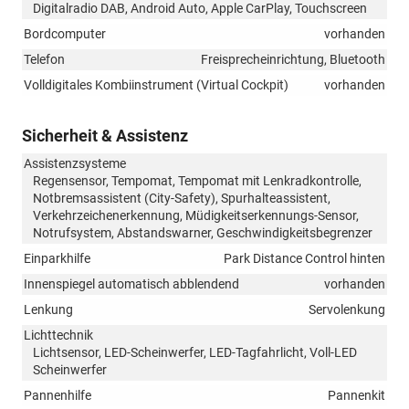
Digitalradio DAB, Android Auto, Apple CarPlay, Touchscreen
Bordcomputer
vorhanden
Telefon
Freisprecheinrichtung, Bluetooth
Volldigitales Kombiinstrument (Virtual Cockpit)
vorhanden
Sicherheit & Assistenz
Assistenzsysteme
Regensensor, Tempomat, Tempomat mit Lenkradkontrolle,
Notbremsassistent (City-Safety), Spurhalteassistent,
Verkehrzeichenerkennung, Müdigkeitserkennungs-Sensor,
Notrufsystem, Abstandswarner, Geschwindigkeitsbegrenzer
Einparkhilfe
Park Distance Control hinten
Innenspiegel automatisch abblendend
vorhanden
Lenkung
Servolenkung
Lichttechnik
Lichtsensor, LED-Scheinwerfer, LED-Tagfahrlicht, Voll-LED
Scheinwerfer
Pannenhilfe
Pannenkit