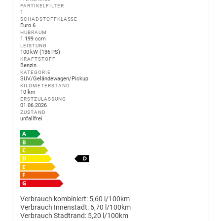
PARTIKELFILTER
1
SCHADSTOFFKLASSE
Euro 6
HUBRAUM
1.199 ccm
LEISTUNG
100 kW (136 PS)
KRAFTSTOFF
Benzin
KATEGORIE
SUV/Geländewagen/Pickup
KILOMETERSTAND
10 km
ERSTZULASSUNG
01.06.2026
ZUSTAND
unfallfrei
Verbrauch kombiniert:
5,60 l/100km
Verbrauch Innenstadt:
6,70 l/100km
Verbrauch Stadtrand:
5,20 l/100km