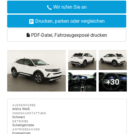
Wir rufen Sie an
Drucken, parken oder vergleichen
PDF-Datei, Fahrzeugexposé drucken
+30
AUSSENFARBE
Arktis Weiß
INNENAUSSTATTUNG
Schwarz
GETRIEBE
Schaltgetriebe
ANTRIEBSACHSE
Frontantrieb