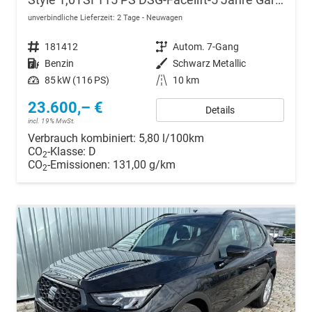
Style 1,0TSI 115 PS DSG-Facelift-5 Jahre Garantie-Parklenkassistent-PDC vorne&hinten-Rückfahrkamera-LED-ACC-DAB-Fernlichtassistent-ISOFIX-variabler Ladeboden-Sitzheizung-FULL Link-Alu 16"-Sofort
unverbindliche Lieferzeit:
2 Tage
Neuwagen
Fahrzeugnr.
181412
Getriebe
Autom. 7-Gang
Kraftstoff
Benzin
Außenfarbe
Schwarz Metallic
Leistung
85 kW (116 PS)
Kilometerstand
10 km
23.600,– €
Details
incl. 19% MwSt.
Verbrauch kombiniert:
5,80 l/100km
CO
-Klasse:
D
2
CO
-Emissionen:
131,00 g/km
2