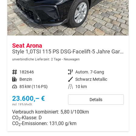
Seat Arona
Style 1,0TSI 115 PS DSG-Facelift-5 Jahre Garantie-Parklenkassistent-PDC vorne&hinten-Rückfahrkamera-LED-ACC-DAB-Fernlichtassistent-ISOFIX-variabler Ladeboden-Sitzheizung-FULL Link-Alu 16"-Sofort
unverbindliche Lieferzeit:
2 Tage
Neuwagen
Fahrzeugnr.
182646
Getriebe
Autom. 7-Gang
Kraftstoff
Benzin
Außenfarbe
Schwarz Metallic
Leistung
85 kW (116 PS)
Kilometerstand
10 km
23.600,– €
Details
incl. 19% MwSt.
Verbrauch kombiniert:
5,80 l/100km
CO
-Klasse:
D
2
CO
-Emissionen:
131,00 g/km
2