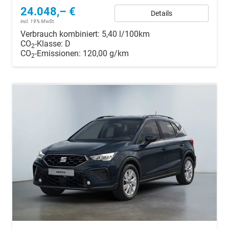
24.048,– €
Details
incl. 19% MwSt.
Verbrauch kombiniert:
5,40 l/100km
CO
-Klasse:
D
2
CO
-Emissionen:
120,00 g/km
2