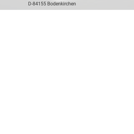
D-84155 Bodenkirchen
Öffnungszeiten
Montag bis Freitag
09:00-17:30 Uhr
Samstag
10:00-14:00 Uhr