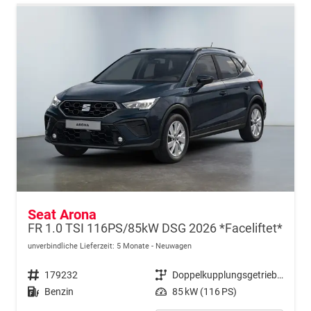
Seat Arona
FR 1.0 TSI 116PS/85kW DSG 2026 *Faceliftet*
unverbindliche Lieferzeit:
5 Monate
Neuwagen
Fahrzeugnr.
179232
Getriebe
Doppelkupplungsgetriebe (DSG)
Kraftstoff
Benzin
Leistung
85 kW (116 PS)