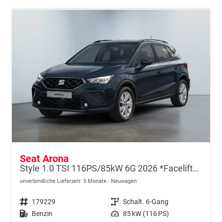
Seat Arona
Style 1.0 TSI 116PS/85kW 6G 2026 *Faceliftet*
unverbindliche Lieferzeit:
5 Monate
Neuwagen
Fahrzeugnr.
179229
Getriebe
Schalt. 6-Gang
Kraftstoff
Benzin
Leistung
85 kW (116 PS)