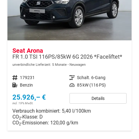
Seat Arona
FR 1.0 TSI 116PS/85kW 6G 2026 *Faceliftet*
unverbindliche Lieferzeit:
5 Monate
Neuwagen
Fahrzeugnr.
179231
Getriebe
Schalt. 6-Gang
Kraftstoff
Benzin
Leistung
85 kW (116 PS)
25.926,– €
Details
incl. 19% MwSt.
Verbrauch kombiniert:
5,40 l/100km
CO
-Klasse:
D
2
CO
-Emissionen:
120,00 g/km
2