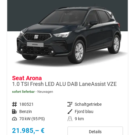
Seat Arona
1.0 TSI Fresh LED ALU DAB LaneAssist VZE
sofort lieferbar
Neuwagen
Fahrzeugnr.
180521
Getriebe
Schaltgetriebe
Kraftstoff
Benzin
Außenfarbe
Fjord blau
Leistung
70 kW (95 PS)
Kilometerstand
9 km
21.985,– €
Details