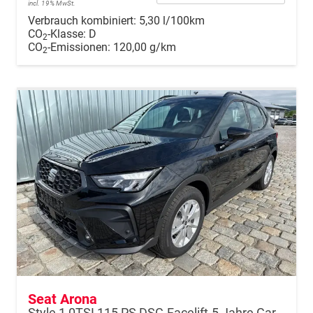
incl. 19% MwSt.
Verbrauch kombiniert:
5,30 l/100km
CO
-Klasse:
D
2
CO
-Emissionen:
120,00 g/km
2
Seat Arona