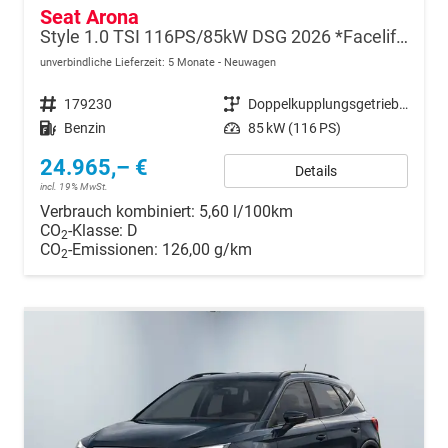
Seat Arona
Style 1.0 TSI 116PS/85kW DSG 2026 *Faceliftet*
unverbindliche Lieferzeit:
5 Monate
Neuwagen
Fahrzeugnr.
179230
Getriebe
Doppelkupplungsgetriebe (DSG)
Kraftstoff
Benzin
Leistung
85 kW (116 PS)
24.965,– €
Details
incl. 19% MwSt.
Verbrauch kombiniert:
5,60 l/100km
CO
-Klasse:
D
2
CO
-Emissionen:
126,00 g/km
2