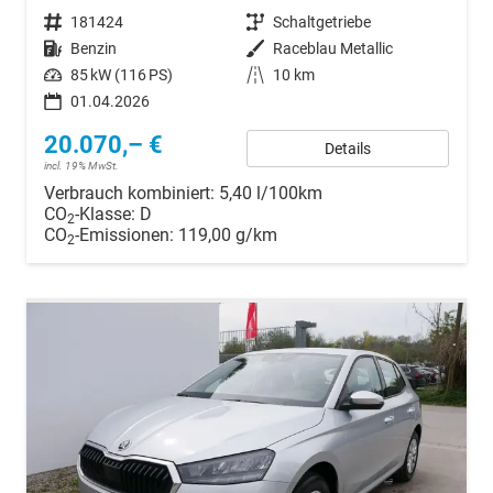
Fahrzeugnr.
181424
Getriebe
Schaltgetriebe
Kraftstoff
Benzin
Außenfarbe
Raceblau Metallic
Leistung
85 kW (116 PS)
Kilometerstand
10 km
01.04.2026
20.070,– €
Details
incl. 19% MwSt.
Verbrauch kombiniert:
5,40 l/100km
CO
-Klasse:
D
2
CO
-Emissionen:
119,00 g/km
2