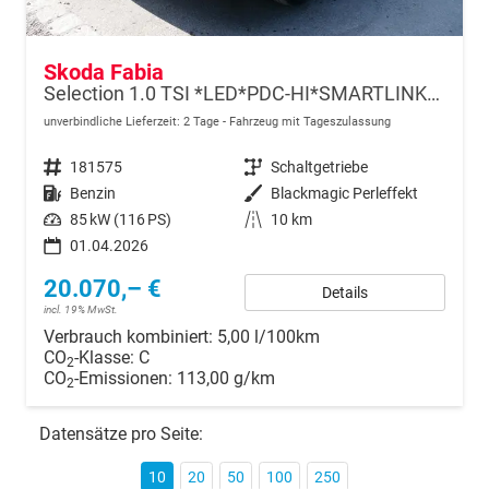
Skoda Fabia
Selection 1.0 TSI *LED*PDC-HI*SMARTLINK*SHZ*BLUETOOTH*FRONT-ASSIST
unverbindliche Lieferzeit:
2 Tage
Fahrzeug mit Tageszulassung
Fahrzeugnr.
181575
Getriebe
Schaltgetriebe
Kraftstoff
Benzin
Außenfarbe
Blackmagic Perleffekt
Leistung
85 kW (116 PS)
Kilometerstand
10 km
01.04.2026
20.070,– €
Details
incl. 19% MwSt.
Verbrauch kombiniert:
5,00 l/100km
CO
-Klasse:
C
2
CO
-Emissionen:
113,00 g/km
2
Datensätze pro Seite:
10
20
50
100
250