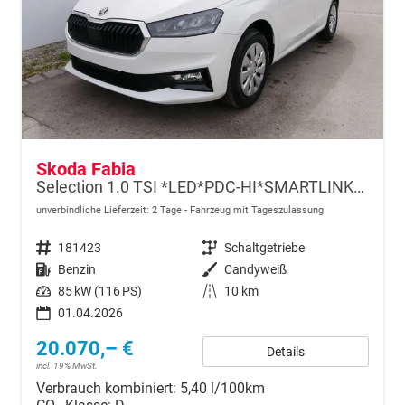
Skoda Fabia
Selection 1.0 TSI *LED*PDC-HI*SMARTLINK*SHZ*BLUETOOTH*FRONT-ASSIST
unverbindliche Lieferzeit:
2 Tage
Fahrzeug mit Tageszulassung
Fahrzeugnr.
181423
Getriebe
Schaltgetriebe
Kraftstoff
Benzin
Außenfarbe
Candyweiß
Leistung
85 kW (116 PS)
Kilometerstand
10 km
01.04.2026
20.070,– €
Details
incl. 19% MwSt.
Verbrauch kombiniert:
5,40 l/100km