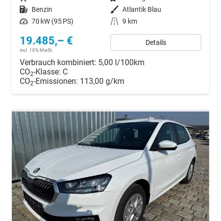
Kraftstoff
Benzin
Außenfarbe
Atlantik Blau
Leistung
70 kW (95 PS)
Kilometerstand
9 km
19.485,– €
Details
incl. 19% MwSt.
Verbrauch kombiniert:
5,00 l/100km
CO
-Klasse:
C
2
CO
-Emissionen:
113,00 g/km
2