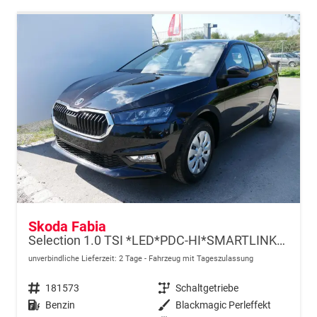
Skoda Fabia
Selection 1.0 TSI *LED*PDC-HI*SMARTLINK*SHZ*BLUETOOTH*FRONT-ASSIST
unverbindliche Lieferzeit:
2 Tage
Fahrzeug mit Tageszulassung
Fahrzeugnr.
181573
Getriebe
Schaltgetriebe
Kraftstoff
Benzin
Außenfarbe
Blackmagic Perleffekt