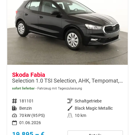
Skoda Fabia
Selection 1.0 TSI Selection, AHK, Tempomat, Ladeboden, Park, Winterpaket, SmartLink, 4-J Garantie
sofort lieferbar
Fahrzeug mit Tageszulassung
Fahrzeugnr.
181101
Getriebe
Schaltgetriebe
Kraftstoff
Benzin
Außenfarbe
Black Magic Metallic
Leistung
70 kW (95 PS)
Kilometerstand
10 km
01.06.2026
19.895,– €