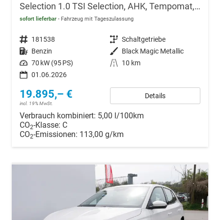
Selection 1.0 TSI Selection, AHK, Tempomat, Ladeboden, Park, Winterpaket, SmartLink, 4-J Garantie
sofort lieferbar
Fahrzeug mit Tageszulassung
Fahrzeugnr.
181538
Getriebe
Schaltgetriebe
Kraftstoff
Benzin
Außenfarbe
Black Magic Metallic
Leistung
70 kW (95 PS)
Kilometerstand
10 km
01.06.2026
19.895,– €
Details
incl. 19% MwSt.
Verbrauch kombiniert:
5,00 l/100km
CO
-Klasse:
C
2
CO
-Emissionen:
113,00 g/km
2