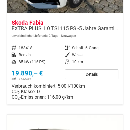
Skoda Fabia
EXTRA PLUS 1.0 TSI 115 PS -5 Jahre Garantie-Smartlink-DAB-Bluetooth-LM Felgen-PDC-Kamera-SHZ-LED-Tempomat-Preishammer-Sofort
unverbindliche Lieferzeit:
2 Tage
Neuwagen
Fahrzeugnr.
183418
Getriebe
Schalt. 6-Gang
Kraftstoff
Benzin
Außenfarbe
Weiss
Leistung
85 kW (116 PS)
Kilometerstand
10 km
19.890,– €
Details
incl. 19% MwSt.
Verbrauch kombiniert:
5,00 l/100km
CO
-Klasse:
D
2
CO
-Emissionen:
116,00 g/km
2