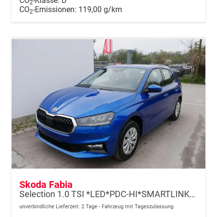
CO
-Klasse:
D
2
CO
-Emissionen:
119,00 g/km
2
Skoda Fabia
Selection 1.0 TSI *LED*PDC-HI*SMARTLINK*SHZ*BLUETOOTH*FRONT-ASSIST
unverbindliche Lieferzeit:
2 Tage
Fahrzeug mit Tageszulassung