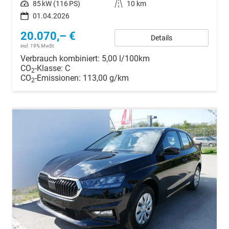
Leistung
85 kW (116 PS)
Kilometerstand
10 km
01.04.2026
20.070,– €
Details
incl. 19% MwSt.
Verbrauch kombiniert:
5,00 l/100km
CO
-Klasse:
C
2
CO
-Emissionen:
113,00 g/km
2