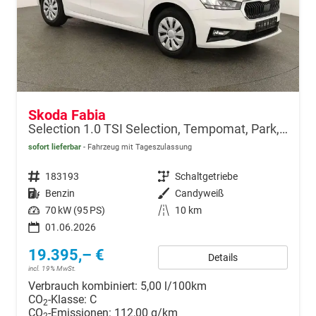
Skoda Fabia
Selection 1.0 TSI Selection, Tempomat, Park, Winterpaket, SmartLink, 4 J.-Garantie
sofort lieferbar
Fahrzeug mit Tageszulassung
Fahrzeugnr.
183193
Getriebe
Schaltgetriebe
Kraftstoff
Benzin
Außenfarbe
Candyweiß
Leistung
70 kW (95 PS)
Kilometerstand
10 km
01.06.2026
19.395,– €
Details
incl. 19% MwSt.
Verbrauch kombiniert:
5,00 l/100km
CO
-Klasse:
C
2
CO
-Emissionen:
112,00 g/km
2