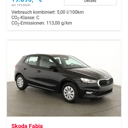
Details
incl. 19% MwSt.
Verbrauch kombiniert:
5,00 l/100km
CO
-Klasse:
C
2
CO
-Emissionen:
113,00 g/km
2
Skoda Fabia