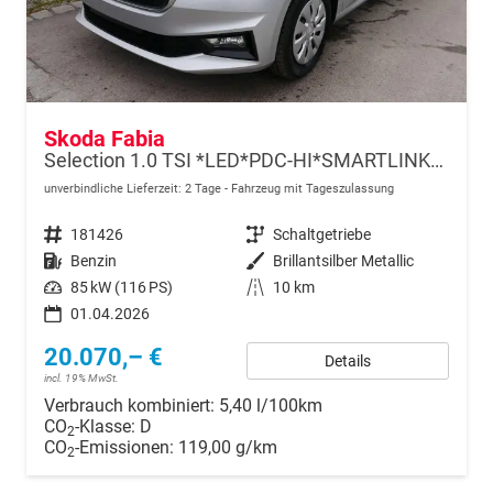
Skoda Fabia
Selection 1.0 TSI *LED*PDC-HI*SMARTLINK*SHZ*BLUETOOTH*FRONT-ASSIST
unverbindliche Lieferzeit:
2 Tage
Fahrzeug mit Tageszulassung
Fahrzeugnr.
181426
Getriebe
Schaltgetriebe
Kraftstoff
Benzin
Außenfarbe
Brillantsilber Metallic
Leistung
85 kW (116 PS)
Kilometerstand
10 km
01.04.2026
20.070,– €
Details
incl. 19% MwSt.
Verbrauch kombiniert:
5,40 l/100km
CO
-Klasse:
D
2
CO
-Emissionen:
119,00 g/km
2